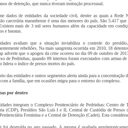
 anos de detenção, que nunca tiveram instrução processual.
me dados de entidades da sociedade civil, dentre as quais a Rede
ão carcerária maranhense é uma das menores do país. São 5.417 que 
Existem mais de 3 mil seres humanos além da capacidade em condiçõ
tos e baratas.
idades avaliam que a situação inviabiliza o controle do presídio
entemente rebeliões. Na mais sangrenta ocorrida em 2010, 18 detentos
p adverte que o apogeu da crise ocorreu no dia 09 de outubro de 2013
o de Pedrinhas, quando 09 internos foram executados com armas de 
o lidera o índice de presos mortos do país.
ório das entidades e outros segmentos alerta ainda para a concentração d
 com a família, que em ocasiões migra para o entorno do complexo.
has por dentro
idades integram o Complexo Penitenciário de Pedrinhas: Centro de 
ria (CDP), Presídios São Luís I e II, Central de Custódia de Presos 
 Penitenciária Feminina e a Central de Detenção (Cadet). Esta considerad
 foi destruída no ano passado. A mesma é avaliada arquitetonicamen