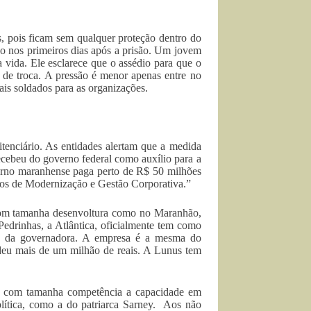
, pois ficam sem qualquer proteção dentro do
go nos primeiros dias após a prisão. Um jovem
 vida. Ele esclarece que o assédio para que o
 de troca. A pressão é menor apenas entre no
ais soldados para as organizações.
tenciário. As entidades alertam que a medida
ecebeu do governo federal como auxílio para a
erno maranhense paga perto de R$ 50 milhões
tos de Modernização e Gestão Corporativa.”
com tamanha desenvoltura como no Maranhão,
Pedrinhas, a Atlântica, oficialmente tem como
do da governadora. A empresa é a mesma do
eu mais de um milhão de reais. A Lunus tem
ou com tamanha competência a capacidade em
olítica, como a do patriarca Sarney. Aos não