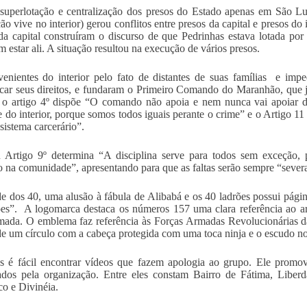
uperlotação e centralização dos presos do Estado apenas em São Lu
ão vive no interior) gerou conflitos entre presos da capital e presos d
da capital construíram o discurso de que Pedrinhas estava lotada por 
m estar ali. A situação resultou na execução de vários presos.
enientes do interior pelo fato de distantes de suas famílias e impe
icar seus direitos, e fundaram o Primeiro Comando do Maranhão, que 
, o artigo 4º dispõe “O comando não apoia e nem nunca vai apoiar d
 e do interior, porque somos todos iguais perante o crime” e o Artigo 1
 sistema carcerário”.
 Artigo 9º determina “A disciplina serve para todos sem exceção,
o na comunidade”, apresentando para que as faltas serão sempre “seve
 dos 40, uma alusão à fábula de Alibabá e os 40 ladrões possui págin
ões”. A logomarca destaca os números 157 uma clara referência ao art
mada. O emblema faz referência às Forças Armadas Revolucionárias
de um círculo com a cabeça protegida com uma toca ninja e o escudo 
s é fácil encontrar vídeos que fazem apologia ao grupo. Ele promov
ados pela organização. Entre eles constam Bairro de Fátima, Liberd
co e Divinéia.