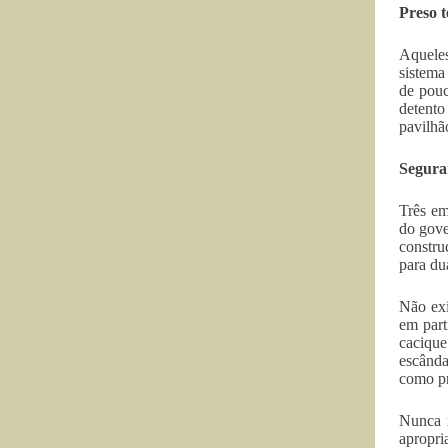
Preso 
Aqueles
sistema
de pouc
detento
pavilhã
Segura
Três em
do gove
constru
para du
Não exi
em part
caciqu
escânda
como pr
Nunca n
apropri