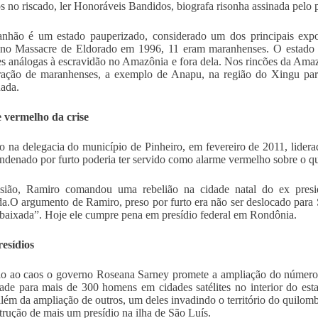
os no riscado, ler Honoráveis Bandidos, biografa risonha assinada pelo
hão é um estado pauperizado, considerado um dos principais expor
no Massacre de Eldorado em 1996, 11 eram maranhenses. O estado li
es análogas à escravidão no Amazônia e fora dela. Nos rincões da Am
ação de maranhenses, a exemplo de Anapu, na região do Xingu para
nada.
 vermelho da crise
o na delegacia do município de Pinheiro, em fevereiro de 2011, lide
ndenado por furto poderia ter servido como alarme vermelho sobre o q
sião, Ramiro comandou uma rebelião na cidade natal do ex presid
a.O argumento de Ramiro, preso por furto era não ser deslocado para 
 baixada”. Hoje ele cumpre pena em presídio federal em Rondônia.
esídios
 ao caos o governo Roseana Sarney promete a ampliação do número 
ade para mais de 300 homens em cidades satélites no interior do estad
além da ampliação de outros, um deles invadindo o território do quilom
trução de mais um presídio na ilha de São Luís.