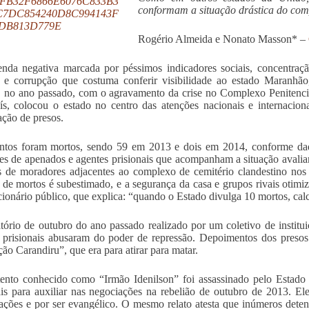
conformam a situação drástica do com
Rogério Almeida e Nonato Masson* –
nda negativa marcada por péssimos indicadores sociais, concentração 
o e corrupção que costuma conferir visibilidade ao estado Maranh
, no ano passado, com o agravamento da crise no Complexo Penitenciá
s, colocou o estado no centro das atenções nacionais e internaciona
ação de presos.
ntos foram mortos, sendo 59 em 2013 e dois em 2014, conforme dados
res de apenados e agentes prisionais que acompanham a situação aval
 de moradores adjacentes ao complexo de cemitério clandestino nos
de mortos é subestimado, e a segurança da casa e grupos rivais otimiz
ionário público, que explica: “quando o Estado divulga 10 mortos, cal
tório de outubro do ano passado realizado por um coletivo de institui
 prisionais abusaram do poder de repressão. Depoimentos dos preso
ão Carandiru”, que era para atirar para matar.
nto conhecido como “Irmão Idenilson” foi assassinado pelo Estado 
ais para auxiliar nas negociações na rebelião de outubro de 2013. El
ações e por ser evangélico. O mesmo relato atesta que inúmeros detent