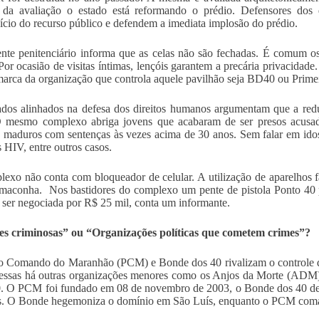
 da avaliação o estado está reformando o prédio. Defensores dos 
ício do recurso público e defendem a imediata implosão do prédio.
te penitenciário informa que as celas não são fechadas. É comum os
Por ocasião de visitas íntimas, lençóis garantem a precária privacidad
arca da organização que controla aquele pavilhão seja BD40 ou Pr
os alinhados na defesa dos direitos humanos argumentam que a reduç
 O mesmo complexo abriga jovens que acabaram de ser presos acusa
maduros com sentenças às vezes acima de 30 anos. Sem falar em idoso
s HIV, entre outros casos.
exo não conta com bloqueador de celular. A utilização de aparelhos f
maconha. Nos bastidores do complexo um pente de pistola Ponto 40 p
 ser negociada por R$ 25 mil, conta um informante.
es criminosas” ou “Organizações políticas que cometem crimes”?
o Comando do Maranhão (PCM) e Bonde dos 40 rivalizam o controle dos 
ssas há outras organizações menores como os Anjos da Morte (ADM)
. O PCM foi fundado em 08 de novembro de 2003, o Bonde dos 40 deve 
s. O Bonde hegemoniza o domínio em São Luís, enquanto o PCM coman