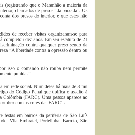
ís (registrando que o Maranhão a maioria da
o interior, chamados de presos “da baixada”. Os
conta dos presos do interior, e que estes não
didos de receber visitas organizaram-se para
já completou dez anos. Em seu estatuto de 21
iscriminação contra qualquer preso sendo da
1 reza “A liberdade contra a opressão dentro ou
 por isso o comando não rouba nem permite
ramente punidas”.
a em rede social. Num deles há mais de 3 mil
igo do Código Penal que tipifica o assalto à
 da Colômbia (FARC). Uma pessoa aparece ao
no ombro com as cores das FARC´s.
e festas em bairros da periferia de São Luís
ade, Vila Embratel, Portelinha, Barreto, São