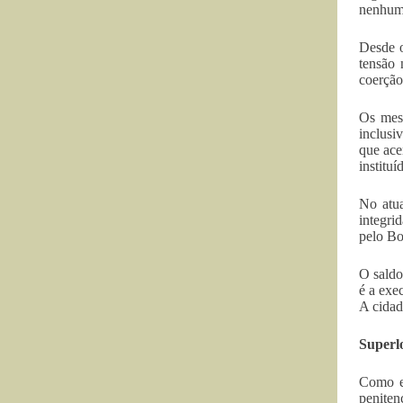
nenhum 
Desde o
tensão 
coerção
Os mesm
inclusi
que ace
instituí
No atua
integri
pelo Bo
O saldo
é a exe
A cidad
Superl
Como e
peniten