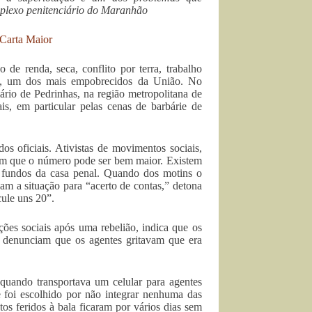
plexo penitenciário do Maranhão
Carta Maior
de renda, seca, conflito por terra, trabalho
ão, um dos mais empobrecidos da União. No
rio de Pedrinhas, na região metropolitana de
is, em particular pelas cenas de barbárie de
 oficiais. Ativistas de movimentos sociais,
iam que o número pode ser bem maior. Existem
 fundos da casa penal. Quando dos motins o
am a situação para “acerto de contas,” detona
cule uns 20”.
ções sociais após uma rebelião, indica que os
s denunciam que os agentes gritavam que era
quando transportava um celular para agentes
e foi escolhido por não integrar nenhuma das
os feridos à bala ficaram por vários dias sem