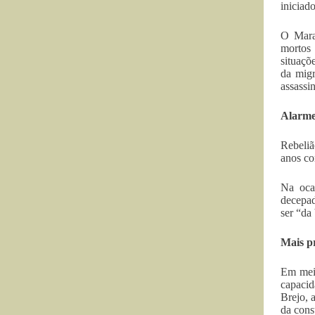
iniciad
O Maran
mortos 
situaçõ
da migr
assassi
Alarme
Rebeliã
anos co
Na oca
decepad
ser “da
Mais pr
Em meio
capacid
Brejo, 
da cons