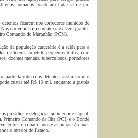
direitos humanos ponderam tratar-se de um
 detentos ficarem nos corredores munidos de
e. Nos corredores do complexo existem grafites
imeiro Comando do Maranhão (PCM).
ão da população carcerária é a saída para a
dos de terem cometido pequenos furtos, com
s, doentes mentais, tuberculosos, portadores
az parte da rotina dos detentos, assim como o
ode custar até R$ 10 mil, enquanto a pistola
presídios e delegacias no interior e capital.
, Primeiro Comando da Ilha (PCI) e o Bonde
ter três ou quatro anos e as outras são mais
da o interior do Estado.