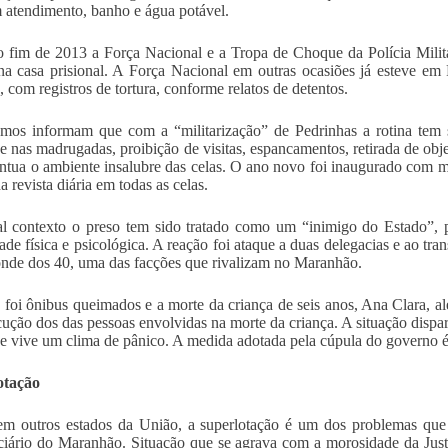
atendimento, banho e água potável.
 fim de 2013 a Força Nacional e a Tropa de Choque da Polícia Mili
na casa prisional. A Força Nacional em outras ocasiões já esteve em
, com registros de tortura, conforme relatos de detentos.
os informam que com a “militarização” de Pedrinhas a rotina tem s
ve nas madrugadas, proibição de visitas, espancamentos, retirada de obje
ntua o ambiente insalubre das celas. O ano novo foi inaugurado com mai
da revista diária em todas as celas.
l contexto o preso tem sido tratado como um “inimigo do Estado”, p
dade física e psicológica. A reação foi ataque a duas delegacias e ao tr
nde dos 40, uma das facções que rivalizam no Maranhão.
 foi ônibus queimados e a morte da criança de seis anos, Ana Clara, a
cução dos das pessoas envolvidas na morte da criança. A situação dispar
e vive um clima de pânico. A medida adotada pela cúpula do governo é 
otação
m outros estados da União, a superlotação é um dos problemas que
ciário do Maranhão. Situação que se agrava com a morosidade da Jus