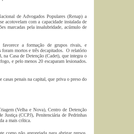
 Nacional de Advogados Populares (Renap) a
se acotovelam com a capacidade instalada de
es marcadas pela insalubridade, acúmulo de
, favorece a formação de grupos rivais, e
 foram mortos e três decapitados. O relatório
, na Casa de Detenção (Cadet), que integra o
fogo, e pelo menos 20 escaparam lesionados.
e casas penais na capital, que priva o preso do
Triagem (Velha e Nova), Centro de Detenção
de Justiça (CCPJ), Penitenciária de Pedrinhas
a a mais crítica.
te como não apropriada para abrigar presos.