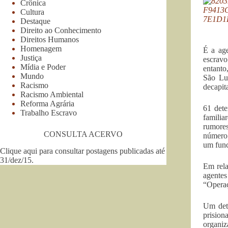
Crônica
Cultura
Destaque
Direito ao Conhecimento
Direitos Humanos
Homenagem
É a age
Justiça
escrav
Mídia e Poder
entanto
Mundo
São Luí
Racismo
decapit
Racismo Ambiental
Reforma Agrária
61 dete
Trabalho Escravo
familia
rumores
CONSULTA ACERVO
número 
um func
Clique aqui para consultar postagens publicadas até
31/dez/15
.
Em rela
agentes
“Operaç
Um dete
prision
organiz