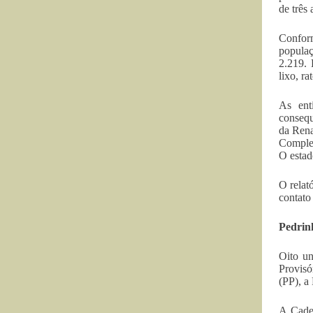
de três
Confor
populaç
2.219. 
lixo, ra
As ent
consequ
da Rena
Complex
O estad
O relat
contato
Pedrin
Oito un
Provisó
(PP), a
A Cadet