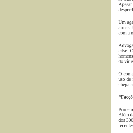
Apesar
desperd
Um agen
armas. 
com a m
Advogad
crise.
homens 
do víru
O compl
uso de 
chega a
“Facçõ
Primeir
Além de
dos 300
recente