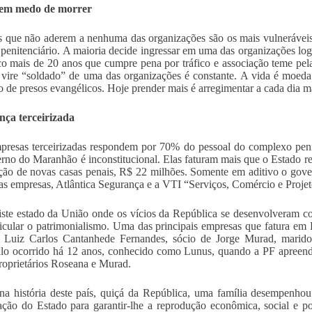
tem medo de morrer
 que não aderem a nenhuma das organizações são os mais vulneráveis
 penitenciário. A maioria decide ingressar em uma das organizações lo
o mais de 20 anos que cumpre pena por tráfico e associação teme pela
 vire “soldado” de uma das organizações é constante. A vida é moeda
o de presos evangélicos. Hoje prender mais é arregimentar a cada dia m
nça terceirizada
presas terceirizadas respondem por 70% do pessoal do complexo peni
rno do Maranhão é inconstitucional. Elas faturam mais que o Estado r
ção de novas casas penais, R$ 22 milhões. Somente em aditivo o gov
as empresas, Atlântica Segurança e a VTI “Serviços, Comércio e Proje
ste estado da União onde os vícios da República se desenvolveram 
icular o patrimonialismo. Uma das principais empresas que fatura em 
e Luiz Carlos Cantanhede Fernandes, sócio de Jorge Murad, mari
lo ocorrido há 12 anos, conhecido como Lunus, quando a PF apreend
oprietários Roseana e Murad.
a história deste país, quiçá da República, uma família desempenh
ação do Estado para garantir-lhe a reprodução econômica, social e p