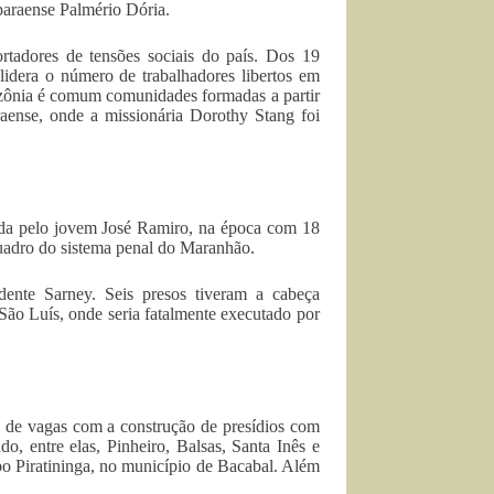
 paraense Palmério Dória.
tadores de tensões sociais do país. Dos 19
dera o número de trabalhadores libertos em
azônia é comum comunidades formadas a partir
ense, onde a missionária Dorothy Stang foi
rada pelo jovem José Ramiro, na época com 18
uadro do sistema penal do Maranhão.
ente Sarney. Seis presos tiveram a cabeça
São Luís, onde seria fatalmente executado por
de vagas com a construção de presídios com
o, entre elas, Pinheiro, Balsas, Santa Inês e
bo Piratininga, no município de Bacabal. Além