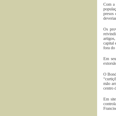
Com a s
populaç
presos 
deveria
Os prov
reivind
artigos
capital
fora do
Em seu
extorsã
O Bonde
“curtiç
mão ar
centro 
Em site
control
Francis