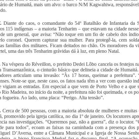
ário de Humaitá, mais um alvo: o barco N/M Kagwahiwa, responsável 
do.
.
Diante do caos, o comandante do 54º Batalhão de Infantaria da S
 os 115 indígenas – a maioria Tenharim – que estavam na cidade nes
 de um general, que avisa: “Não toque em um fio de cabelo dos índio
lo coronel. Querem capturar sua mulher. Para protegê-la, cem solda
s famílias dos militares. Ficam deitados no chão. Os moradores da v
tel, uma das três Tenharim grávidas dá à luz, em pleno Natal.
.
Na véspera do Réveillon, o prefeito Dedei Lôbo cancela os festejos n
 Transamazônica, o cinturão básico que delineia a cidade de Humaitá.
dores articulam uma invasão: “Às 17 horas, queimar a prefeitura”.
nses. Note-se que, neste caso, os fatos nada têm a ver com questão ind
e vigiam as entradas. Em especial a que vem de Porto Velho e a que 
o Rio Madeira, no início da noite, a prefeitura não foi queimada, e os po
 fogueira. Ao lado, uma placa: “Perigo. Alta tensão”.
.
Cerca de 500 pessoas, com a maioria absoluta de mulheres e muitas 
, promovido pela igreja católica, no dia 1º de janeiro. Os locutores ap
ência nas investigações. “Queremos paz, não a guerra”, diz o locutor
de para todos”, ecoam as faixas na caminhada com a presença dos p
uel D’Aversa, entre a Câmara Municipal e a Igreja de Nossa Senhor
eira, o bispo Francisco Merkel faz o discurso final. “A ocupação