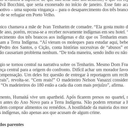
 Ivã Bocchini, que seria exonerado no início de janeiro. Esse fato 
tivo – uma suposta vingança – para o desaparecimento dos três branco
 de se refugiar em Porto Velho.
ico chamava a mãe de Ivan Tenharim de comadre. “Ela gosta muito de
de ano, porém, recusa-se a receber novamente indígenas em seu hotel. “Pr
ecimento dos três brancos aos indígenas e diz que os Tenharim eram
sam a Terra Indígena. “Aí vieram os moleques para estudar aqui, bebe
Pedro dos Santos, o Cição, conta histórias sucessivas de “abusos” e
não causariam problema nenhum. “De toda maneira, sendo índio eu não
io se tornou central na narrativa sobre os Tenharim. Mesmo Dom Fra
nça central para a origem do confronto. Difícil achar um morador fav
mpensação. Um deles fez questão de entregar à reportagem um recib
ais”, revolta-se. “Cem reais!” O madeireiro Nelson Vanazzi conside
. “Os madeireiros do 180 estão a cada dia com mais prejuízo”, afirma.
nto, Humaitá vive um apartheid. Após ficarem presos no quartel, n
m antes do Ano Novo para a Terra Indígena. Não podem retornar a H
em comprar alimentos ou remédios. A hostilidade da maioria dos mora
s indígenas, não apenas aos que acusam de algum crime.
dos parentes