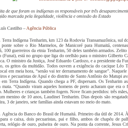
ita de que foram os indígenas os responsáveis por três desaparecimen
ião marcada pela ilegalidade, violência e omissão do Estado
uís Castilho –
Agência Pública
.
Terra Indígena Tenharim, km 123 da Rodovia Transamazônica, sul 
a ponte sobre o Rio Marmelos, de Manicoré para Humaitá, centena
, 100 guerreiros da etnia Tenharim, 50 deles também armados. Zelit
o (Funai), está no grupo que liga do orelhão para o ministro Gilberto C
ca. O ministro da Justiça, José Eduardo Cardozo, e a presidente da F
o, os gritos da multidão. Todos ouvem a exigência do cacique Léo T
local em meia hora, “senão vai ter derramamento de sangue”. Naquele
iros e pecuaristas de Apuí e do distrito de Santo Antônio do Matupi a
 em Terra Indígena. Quando chega a PF, dispersam. Os Tenharim as
a mata. “Quando viram aqueles homens de preto acharam que era o 
o. Mulheres e crianças também fogem. Nove ficam perdidos: três mães, 
um menino de 10 anos, Laudinei Tenharim. Dias depois são resgatado
eira, 3 de janeiro, sete famílias ainda estavam no meio do mato.
.
Agência do Banco do Brasil de Humaitá. Primeiro dia útil de 2014. À
para o caixa, dois pecuaristas, pai e filho, ambos de chapéu de pa
rta, relógio de ouro, pulseira de ouro. Na ponta da corrente, Jesus C