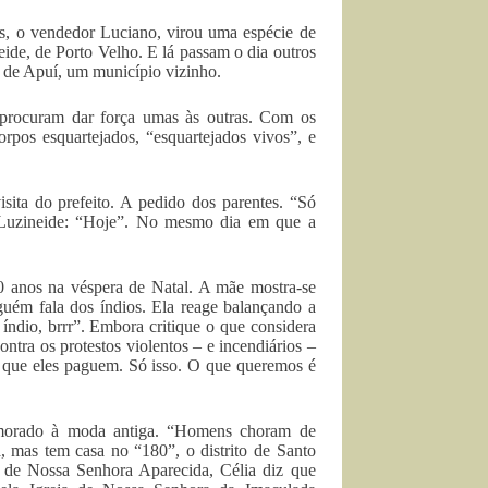
es, o vendedor Luciano, virou uma espécie de
ide, de Porto Velho. E lá passam o dia outros
é de Apuí, um município vizinho.
 procuram dar força umas às outras. Com os
orpos esquartejados, “esquartejados vivos”, e
sita do prefeito. A pedido dos parentes. “Só
l. Luzineide: “Hoje”. No mesmo dia em que a
0 anos na véspera de Natal. A mãe mostra-se
guém fala dos índios. Ela reage balançando a
ndio, brrr”. Embora critique o que considera
ntra os protestos violentos – e incendiários –
o que eles paguem. Só isso. O que queremos é
amorado à moda antiga. “Homens choram de
 mas tem casa no “180”, o distrito de Santo
 de Nossa Senhora Aparecida, Célia diz que