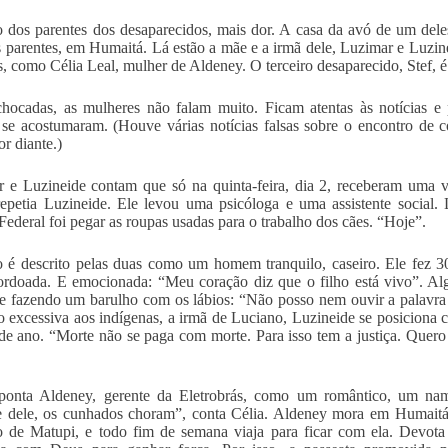
 dos parentes dos desaparecidos, mais dor. A casa da avó de um del
parentes, em Humaitá. Lá estão a mãe e a irmã dele, Luzimar e Luzine
s, como Célia Leal, mulher de Aldeney. O terceiro desaparecido, Stef, 
hocadas, as mulheres não falam muito. Ficam atentas às notícias e
 se acostumaram. (Houve várias notícias falsas sobre o encontro de c
or diante.)
 e Luzineide contam que só na quinta-feira, dia 2, receberam uma vi
repetia Luzineide. Ele levou uma psicóloga e uma assistente socia
 Federal foi pegar as roupas usadas para o trabalho dos cães. “Hoje”.
 é descrito pelas duas como um homem tranquilo, caseiro. Ele fez 3
ordoada. E emocionada: “Meu coração diz que o filho está vivo”. Al
e fazendo um barulho com os lábios: “Não posso nem ouvir a palavra í
o excessiva aos indígenas, a irmã de Luciano, Luzineide se posiciona co
de ano. “Morte não se paga com morte. Para isso tem a justiça. Quer
aponta Aldeney, gerente da Eletrobrás, como um romântico, um n
 dele, os cunhados choram”, conta Célia. Aldeney mora em Humaitá,
 de Matupi, e todo fim de semana viaja para ficar com ela. Devota