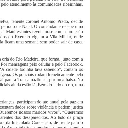
pelo atendimento às comunidades ribeirinhas.
elva, tenente-coronel Antonio Prado, decide
se período de Natal. O comandante recebe uma
s”. Manifestantes revoltam-se com a proteção
dos do Exército vigiam a Vila Militar, onde
ila ficam uma semana sem poder sair de casa.
a orla do Rio Madeira, que forma, junto com a
 Por mensagens pelo celular e pelo Facebook,
 “A cidade todinha tava sabendo”, contam os
ígena. Os policiais rodam freneticamente pela
sai para a Transamazônica, por uma balsa. Na
liciais ainda estão lá. Bem do lado do rio, uma
crianças, participam do ato anual pela paz em
resentam dados sobre violência e pedem justiça
. “Queremos nossos maridos vivos”, “Queremos
arentes dos desaparecidos. Ao lado da praça
a da Imaculada Conceição, de frente para o
 da Amazônia teve mortes, estupros e muito