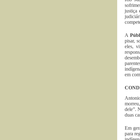
sofrime
justiça
judiciá
compete
A
Públ
pisar, 
eles, v
respon
desembo
parente
indígen
em com
COND
Antoni
morreu,
dele”. 
duas ca
Em gera
para re
indígen