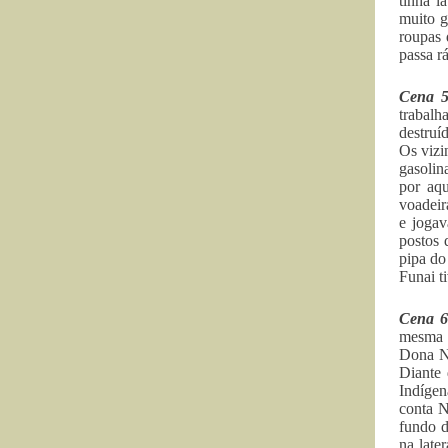
tinha l
muito g
roupas 
passa r
Cena 5
trabal
destruí
Os vizi
gasolin
por aqu
voadeir
e jogav
postos 
pipa do
Funai t
Cena 6
mesma n
Dona Ni
Diante 
Indígen
conta N
fundo d
na late