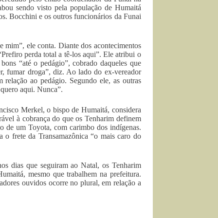
acabou sendo visto pela população de Humaitá
s. Bocchini e os outros funcionários da Funai
 mim”, ele conta. Diante dos acontecimentos
efiro perda total a tê-los aqui”. Ele atribui o
 bons “até o pedágio”, cobrado daqueles que
r, fumar droga”, diz. Ao lado do ex-vereador
m relação ao pedágio. Segundo ele, as outras
 quero aqui. Nunca”.
ncisco Merkel, o bispo de Humaitá, considera
orável à cobrança do que os Tenharim definem
o de um Toyota, com carimbo dos indígenas.
ra o frete da Transamazônica “o mais caro do
os dias que seguiram ao Natal, os Tenharim
umaitá, mesmo que trabalhem na prefeitura.
dores ouvidos ocorre no plural, em relação a