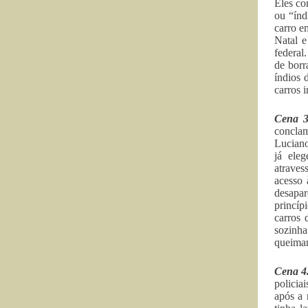
Eles co
ou “índ
carro e
Natal 
federal
de borr
índios 
carros 
Cena 3
conclam
Luciano
já ele
atraves
acesso 
desapa
princíp
carros 
sozinha
queiman
Cena 4
policia
após a 