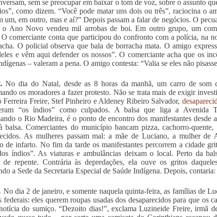
nversam, sem se preocupar em baixar o tom de voz, sobre o assunto que
ios”, como dizem. “Você pode matar uns dois ou três”, raciocina o a
m um, em outro, mas e aí?” Depois passam a falar de negócios. O pecua
e o Ano Novo vendeu mil arrobas de boi. Em outro grupo, um comer
. O comerciante conta que participou do confronto com a polícia, na no
acha. O policial observa que bala de borracha mata. O amigo expres
deles e vêm aqui defender os nossos”. O comerciante acha que os in
indígenas – valeram a pena. O amigo contesta: “Valia se eles não pisa
.
No dia do Natal, desde as 8 horas da manhã, um carro de som d
ando os moradores a fazer protesto. Não se trata mais de exigir invest
 Ferreira Freire, Stef Pinheiro e Aldeney Ribeiro Salvador,
desapareci
geram “os índios” como culpados. A balsa que liga a Avenida 
sando o Rio Madeira, é o ponto de encontro dos manifestantes desde
à balsa. Comerciantes do município bancam pizza, cachorro-quente, 
recidos. As mulheres passam mal: a mãe de Luciano, a mulher de 
io de infarto. No fim da tarde os manifestantes percorrem a cidade 
dos índios”. As viaturas e ambulâncias deixam o local. Perto da bal
 de repente. Contrária às depredações, ela ouve os gritos daquele
do a Sede da Secretaria Especial de Saúde Indígena. Depois, contaria: 
.
No dia 2 de janeiro, e somente naquela quinta-feira, as famílias de 
is federais: eles querem roupas usadas dos desaparecidos para que os ca
notícia do sumiço. “Dezoito dias!”, exclama Luzineide Freire, irmã d