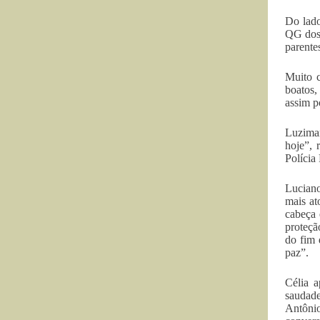
Do lado
QG dos 
parente
Muito c
boatos,
assim p
Luzimar
hoje”, 
Polícia
Luciano
mais at
cabeça 
proteçã
do fim 
paz”.
Célia 
saudade
Antônio