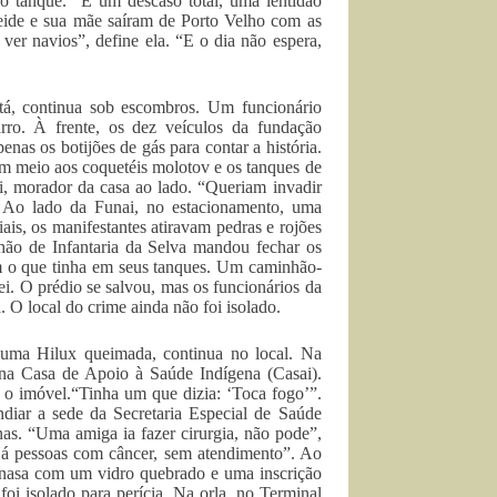
o tanque. “É um descaso total, uma lentidão
neide e sua mãe saíram de Porto Velho com as
er navios”, define ela. “E o dia não espera,
, continua sob escombros. Um funcionário
ro. À frente, os dez veículos da fundação
enas os botijões de gás para contar a história.
m meio aos coquetéis molotov e os tanques de
i, morador da casa ao lado. “Queriam invadir
. Ao lado da Funai, no estacionamento, uma
ais, os manifestantes atiravam pedras e rojões
hão de Infantaria da Selva mandou fechar os
am o que tinha em seus tanques. Um caminhão-
i. O prédio se salvou, mas os funcionários da
a. O local do crime ainda não foi isolado.
uma Hilux queimada, continua no local. Na
 na Casa de Apoio à Saúde Indígena (Casai).
 o imóvel.“Tinha um que dizia: ‘Toca fogo’”.
ndiar a sede da Secretaria Especial de Saúde
nas. “Uma amiga ia fazer cirurgia, não pode”,
á pessoas com câncer, sem atendimento”. Ao
Funasa com um vidro quebrado e uma inscrição
foi isolado para perícia. Na orla, no Terminal