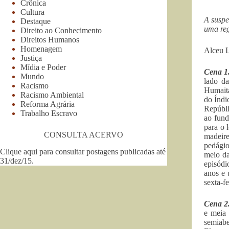
Crônica
Cultura
A suspe
Destaque
uma reg
Direito ao Conhecimento
Direitos Humanos
Homenagem
Alceu L
Justiça
Mídia e Poder
Cena 1
Mundo
lado d
Racismo
Humaitá
Racismo Ambiental
do Índi
Reforma Agrária
Repúbli
Trabalho Escravo
ao fund
para o 
CONSULTA ACERVO
madeire
pedágio
Clique aqui para consultar postagens publicadas até
meio d
31/dez/15
.
episódi
anos e 
sexta-f
Cena 2
e meia 
semiabe