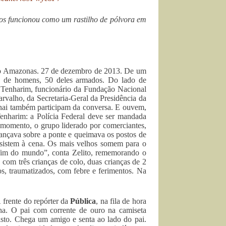
tos funcionou como um rastilho de pólvora em
do Amazonas. 27 de dezembro de 2013. De um
s de homens, 50 deles armados. Do lado de
o Tenharim, funcionário da Fundação Nacional
arvalho, da Secretaria-Geral da Presidência da
unai também participam da conversa. E ouvem,
enharim: a Polícia Federal deve ser mandada
 momento, o grupo liderado por comerciantes,
vançava sobre a ponte e queimava os postos de
sistem à cena. Os mais velhos somem para o
fim do mundo”, conta Zelito, rememorando o
com três crianças de colo, duas crianças de 2
s, traumatizados, com febre e ferimentos. Na
 frente do repórter da
Pública
, na fila de hora
lha. O pai com corrente de ouro na camiseta
risto. Chega um amigo e senta ao lado do pai.