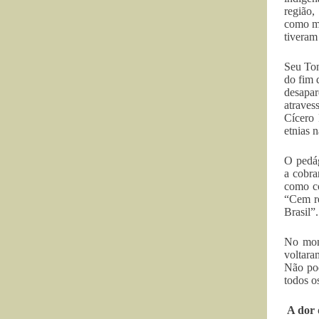
região,
como mo
tiveram
Seu Ton
do fim 
desapar
atraves
Cícero 
etnias 
O pedág
a cobra
como co
“Cem re
Brasil”
No mome
voltara
Não pod
todos o
A dor 