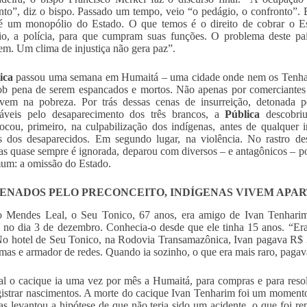
nto”, diz o bispo. Passado um tempo, veio “o pedágio, o confronto”. 
 é um monopólio do Estado. O que temos é o direito de cobrar o Es
rio, a polícia, para que cumpram suas funções. O problema deste p
m. Um clima de injustiça não gera paz”.
ica
passou uma semana em Humaitá – uma cidade onde nem os Tenhari
sob pena de serem espancados e mortos. Não apenas por comerciantes
ivem na pobreza. Por trás dessas cenas de insurreição, detonada p
sáveis pelo desaparecimento dos três brancos, a
Pública
descobriu
cou, primeiro, na culpabilização dos indígenas, antes de qualquer i
s dos desaparecidos. Em segundo lugar, na violência. No rastro de
as quase sempre é ignorada, deparou com diversos – e antagônicos – p
um: a omissão do Estado.
ENADOS PELO PRECONCEITO, INDÍGENAS VIVEM APA
o Mendes Leal, o Seu Tonico, 67 anos, era amigo de Ivan Tenharim
 no dia 3 de dezembro. Conhecia-o desde que ele tinha 15 anos. “Er
No hotel de Seu Tonico, na Rodovia Transamazônica, Ivan pagava R$ 3
mas e armador de redes. Quando ia sozinho, o que era mais raro, paga
l o cacique ia uma vez por mês a Humaitá, para compras e para reso
gistrar nascimentos. A morte do cacique Ivan Tenharim foi um momento
as levantou a hipótese de que não teria sido um acidente, o que foi r