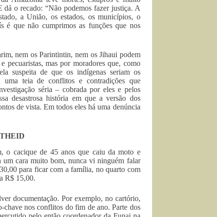
E dá o recado: “Não podemos fazer justiça. A
tado, a União, os estados, os municípios, o
aís é que não cumprimos as funções que nos
m, nem os Parintintin, nem os Jihaui podem
 e pecuaristas, mas por moradores que, como
ela suspeita de que os indígenas seriam os
 uma teia de conflitos e contradições que
nvestigação séria – cobrada por eles e pelos
ssa desastrosa história em que a versão dos
ontos de vista. Em todos eles há uma denúncia
RTHEID
, o cacique de 45 anos que caiu da moto e
a um cara muito bom, nunca vi ninguém falar
0,00 para ficar com a família, no quarto com
va R$ 15,00.
lver documentação. Por exemplo, no cartório,
-chave nos conflitos do fim de ano. Parte dos
epercutido pelo então coordenador da Funai na