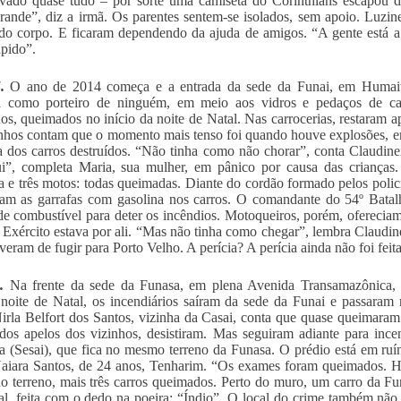
avado quase tudo – por sorte uma camiseta do Corinthians escapou d
rande”, diz a irmã. Os parentes sentem-se isolados, sem apoio. Luzi
do corpo. E ficaram dependendo da ajuda de amigos. “A gente está a v
ápido”.
.
O ano de 2014 começa e a entrada da sede da Funai, em Humaitá
ha como porteiro de ninguém, em meio aos vidros e pedaços de car
dos, queimados no início da noite de Natal. Nas carrocerias, restaram ap
nhos contam que o momento mais tenso foi quando houve explosões, e
a dos carros destruídos. “Não tinha como não chorar”, conta Claudine
i”, completa Maria, sua mulher, em pânico por causa das crianças
a e três motos: todas queimadas. Diante do cordão formado pelos polici
am as garrafas com gasolina nos carros. O comandante do 54º Batal
de combustível para deter os incêndios. Motoqueiros, porém, ofereci
 Exército estava por ali. “Mas não tinha como chegar”, lembra Claudine
iveram de fugir para Porto Velho. A perícia? A perícia ainda não foi feit
.
Na frente da sede da Funasa, em plena Avenida Transamazônica, 
oite de Natal, os incendiários saíram da sede da Funai e passaram
rla Belfort dos Santos, vizinha da Casai, conta que quase queimaram
dos apelos dos vizinhos, desistiram. Mas seguiram adiante para ince
a (Sesai), que fica no mesmo terreno da Funasa. O prédio está em ruí
aiara Santos, de 24 anos, Tenharim. “Os exames foram queimados. H
o terreno, mais três carros queimados. Perto do muro, um carro da 
ral, feita com o dedo na poeira: “Índio”. O local do crime também não 