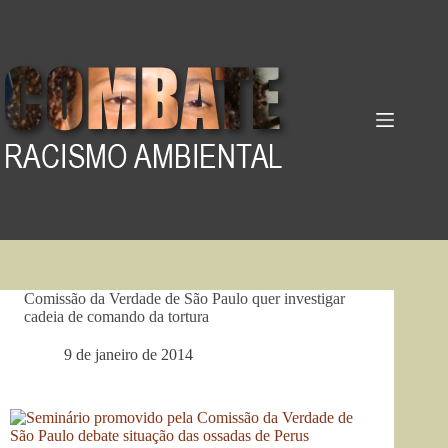
Pular
para
o
conteúdo
Comissão da Verdade de São Paulo quer investigar
cadeia de comando da tortura
9 de janeiro de 2014