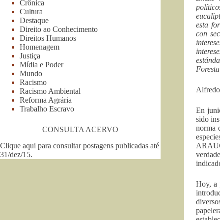
Crônica
políti
Cultura
eucalip
Destaque
esta fo
Direito ao Conhecimento
con sec
Direitos Humanos
interes
Homenagem
interes
Justiça
estánda
Mídia e Poder
Foresta
Mundo
Racismo
Alfredo
Racismo Ambiental
Reforma Agrária
Trabalho Escravo
En juni
sido in
norma q
CONSULTA ACERVO
especi
Clique aqui para consultar postagens publicadas até
ARAUCO
31/dez/15
.
verdade
indicad
Hoy, a 
introdu
diverso
papeler
estable