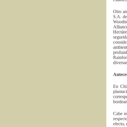
Otro an
S.A. de
Woodmar
Allianc
Hectáre
segurid
consid
ambien
profund
Rainfor
diversa
Anteced
En Chil
plantac
corresp
bordean
Cabe re
respect
efecto,