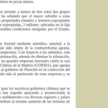
tierra en pocas manos.
ctor privado a manos de dos estos dos grupos
señalado que el mayor subsidio a estas
a propiedades estatales y terrenos expropiados
s expropiadas, 3 millones -ubicadas en la faja
vorables condiciones otorgadas por el Estado,
forestal mediante subsidios, autorizó a la
n sido objeto de la contrarreforma agraria,
mpesinas. Con respecto a los subsidios, este
nistración, además de eliminar la tributación.
las grandes empresas forestales cubrir la casi
ión Chilena de la Madera (CORMA), que agrupa
te al gobierno de Pinochet en la confección del
aún más al patrimonio de estas empresas y su
d para los sucesivos gobiernos chilenos que se
les han seguido apoyando y promoviendo la
 multilaterales con diversas regiones y países
ntribuir al enorme aumento de las fortunas de