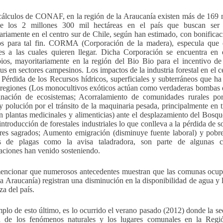
álculos de CONAF, en la región de la Araucanía existen más de 169 mil
de los 2 millones 300 mil hectáreas en el país que buscan ser p
ariamente en el centro sur de Chile, según han estimado, con bonificac
s para tal fin. CORMA (Corporación de la madera), especula que ex
les a las cuales quieren llegar. Dicha Corporación se encuentra en
ios, mayoritariamente en la región del Bio Bio para el incentivo de
tus en sectores campesinos. Los impactos de la industria forestal en el
 Pérdida de los Recursos hídricos, superficiales y subterráneos que ha
regiones (Los monocultivos exóticos actúan como verdaderas bombas d
inación de ecosistemas; Acorralamiento de comunidades rurales po
 y polución por el tránsito de la maquinaria pesada, principalmente en
n plantas medicinales y alimenticias) ante el desplazamiento del Bosq
 introducción de forestales industriales lo que conlleva a la pérdida de 
res sagrados; Aumento emigración (disminuye fuente laboral) y pobrez
os de plagas como la avisa taladradora, son parte de algunas 
aciones han venido sosteniendo.
ncionar que numerosos antecedentes muestran que las comunas ocupa
a Araucanía) registran una disminución en la disponibilidad de agua y
za del país.
plo de esto último, es lo ocurrido el verano pasado (2012) donde la seq
a de los fenómenos naturales y los lugares comunales en la Reg