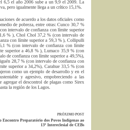
el 6,5 el año 2006 sube a un 9,9 el 2009. La
iva, pero igualmente llega a un crítico 15,1%.
tuaciones de acuerdo a los datos oficiales como
omedio de pobreza, entre otras: Cunco 30,7 %
con intervalo de confianza con límite superior
41,6 % ), Chol Chol 37,2 % (con intervalo de
anza con límite superior a 59,3 % ), Collipulli
6,1 % (con intervalo de confianza con límite
mite superior a 46,8 % ), Lumaco 35,9 % (con
valo de confianza con límite superior a 49,5%),
aiguén 28,7 % (con intervalo de confianza con
límite superior a 34,2%), Carahue 33,5 % (con
rajeron como un ejemplo de desarrollo y en el
ustentable y agresivo, empobreciendo a las
ue agregar el descontrol de plagas como Sirex
asta la región de los Lagos.
PRÓXIMO
POST
o Encontro Preparatório dos Povos Indígenas ao
13º Intereclesial de CEBs