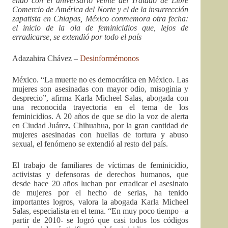
endo con el aniversario veinte del Tratado de Libre
Comercio de América del Norte y el de la insurrección
zapatista en Chiapas, México conmemora otra fecha:
el inicio de la ola de feminicidios que, lejos de
erradicarse, se extendió por todo el país
Adazahira Chávez –
Desinformémonos
México. “La muerte no es democrática en México. Las
mujeres son asesinadas con mayor odio, misoginia y
desprecio”, afirma Karla Micheel Salas, abogada con
una reconocida trayectoria en el tema de los
feminicidios. A 20 años de que se dio la voz de alerta
en Ciudad Juárez, Chihuahua, por la gran cantidad de
mujeres asesinadas con huellas de tortura y abuso
sexual, el fenómeno se extendió al resto del país.
El trabajo de familiares de víctimas de feminicidio,
activistas y defensoras de derechos humanos, que
desde hace 20 años luchan por erradicar el asesinato
de mujeres por el hecho de serlas, ha tenido
importantes logros, valora la abogada Karla Micheel
Salas, especialista en el tema. “En muy poco tiempo –a
partir de 2010- se logró que casi todos los códigos