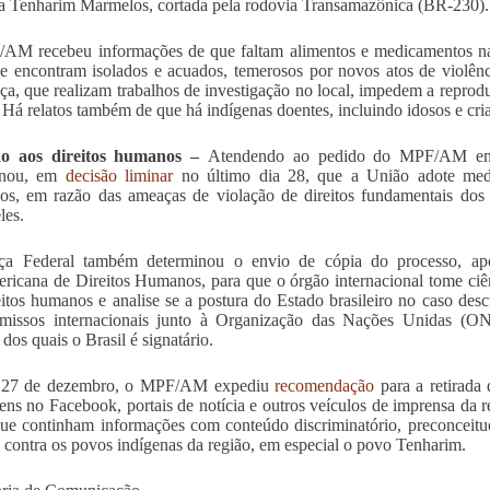
a Tenharim Marmelos, cortada pela rodovia Transamazônica (BR-230).
AM recebeu informações de que faltam alimentos e medicamentos na
se encontram isolados e acuados, temerosos por novos atos de violênc
ça, que realizam trabalhos de investigação no local, impedem a repro
. Há relatos também de que há indígenas doentes, incluindo idosos e cri
ão aos direitos humanos –
Atendendo ao pedido do MPF/AM em u
inou, em
decisão liminar
no último dia 28, que a União adote medi
s, em razão das ameaças de violação de direitos fundamentais dos i
les.
iça Federal também determinou o envio de cópia do processo, ap
ericana de Direitos Humanos, para que o órgão internacional tome ciê
eitos humanos e analise se a postura do Estado brasileiro no caso de
missos internacionais junto à Organização das Nações Unidas (O
dos quais o Brasil é signatário.
 27 de dezembro, o MPF/AM expediu
recomendação
para a retirada 
ns no Facebook, portais de notícia e outros veículos de imprensa da 
ue continham informações com conteúdo discriminatório, preconceituo
 contra os povos indígenas da região, em especial o povo Tenharim.