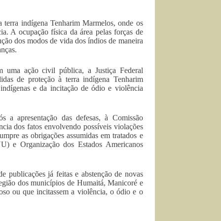
 terra indígena Tenharim Marmelos, onde os
ia. A ocupação física da área pelas forças de
dução dos modos de vida dos índios de maneira
anças.
ma ação civil pública, a Justiça Federal
das de proteção à terra indígena Tenharim
ndígenas e da incitação de ódio e violência
ós a apresentação das defesas, à Comissão
ncia dos fatos envolvendo possíveis violações
scumpre as obrigações assumidas em tratados e
NU) e Organização dos Estados Americanos
de publicações já feitas e abstenção de novas
região dos municípios de Humaitá, Manicoré e
so ou que incitassem a violência, o ódio e o