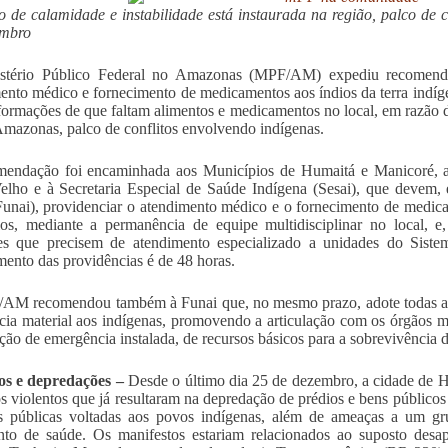
o de calamidade e instabilidade está instaurada na região, palco de 
embro
stério Público Federal no Amazonas (MPF/AM) expediu recomendaçã
ento médico e fornecimento de medicamentos aos índios da terra ind
formações de que faltam alimentos e medicamentos no local, em razão d
Amazonas, palco de conflitos envolvendo indígenas.
endação foi encaminhada aos Municípios de Humaitá e Manicoré, ao 
elho e à Secretaria Especial de Saúde Indígena (Sesai), que devem
Funai), providenciar o atendimento médico e o fornecimento de medica
s, mediante a permanência de equipe multidisciplinar no local, e,
tes que precisem de atendimento especializado a unidades do Sis
ento das providências é de 48 horas.
M recomendou também à Funai que, no mesmo prazo, adote todas as p
ncia material aos indígenas, promovendo a articulação com os órgãos mun
ação de emergência instalada, de recursos básicos para a sobrevivência
tos e depredações –
Desde o último dia 25 de dezembro, a cidade de Hu
os violentos que já resultaram na depredação de prédios e bens públicos
as públicas voltadas aos povos indígenas, além de ameaças a um gr
nto de saúde. Os manifestos estariam relacionados ao suposto desap