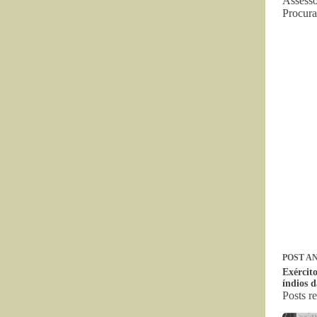
Assess
Procura
POST
AN
Exército
índios 
Posts r