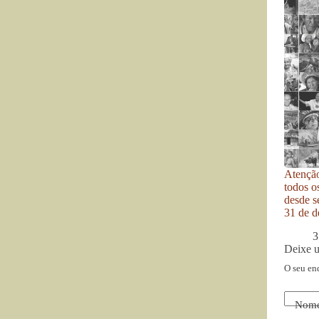
Atenção
todos o
desde se
31 de d
3
Deixe 
O seu en
Nom