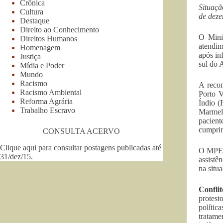
Crônica
Situaçã
Cultura
de dez
Destaque
Direito ao Conhecimento
O Mini
Direitos Humanos
atendim
Homenagem
após in
Justiça
sul do 
Mídia e Poder
Mundo
Racismo
A recom
Racismo Ambiental
Porto V
Reforma Agrária
Índio (
Trabalho Escravo
Marmelo
pacien
cumprim
CONSULTA ACERVO
Clique aqui para consultar postagens publicadas até
O MPF/A
31/dez/15
.
assistê
na situ
Confli
protest
polític
tratame