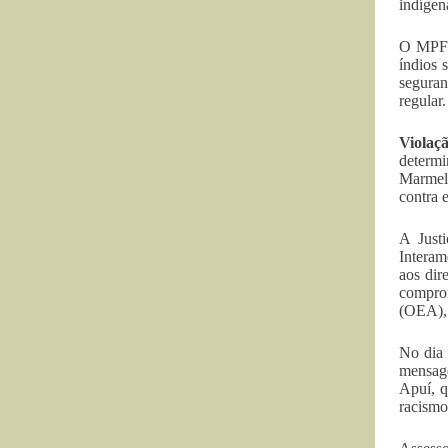
indígen
O MPF/
índios 
seguran
regular
Violaç
determ
Marmelo
contra e
A Just
Interam
aos dir
compro
(OEA), 
No dia
mensage
Apuí, q
racismo