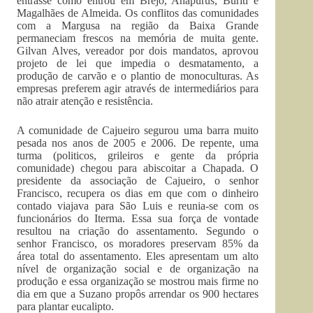
entrasse como entrou em Brejo, Anapurus, Buriti e
Magalhães de Almeida. Os conflitos das comunidades
com a Margusa na região da Baixa Grande
permaneciam frescos na memória de muita gente.
Gilvan Alves, vereador por dois mandatos, aprovou
projeto de lei que impedia o desmatamento, a
produção de carvão e o plantio de monoculturas. As
empresas preferem agir através de intermediários para
não atrair atenção e resistência.
A comunidade de Cajueiro segurou uma barra muito
pesada nos anos de 2005 e 2006. De repente, uma
turma (politicos, grileiros e gente da própria
comunidade) chegou para abiscoitar a Chapada. O
presidente da associação de Cajueiro, o senhor
Francisco, recupera os dias em que com o dinheiro
contado viajava para São Luis e reunia-se com os
funcionários do Iterma. Essa sua força de vontade
resultou na criação do assentamento. Segundo o
senhor Francisco, os moradores preservam 85% da
área total do assentamento. Eles apresentam um alto
nível de organização social e de organização na
produção e essa organização se mostrou mais firme no
dia em que a Suzano propôs arrendar os 900 hectares
para plantar eucalipto.