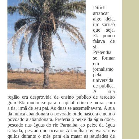
Difícil
arrancar
algo dela,
um sorriso
que seja.
Ela pouco
falava de
si.
Pretendia
se formar
em
jornalismo
pela
universida
de pública.
A sua
região era desprovida de ensino publico de terceiro
grau. Ela mudou-se para a capital a fim de morar com
a tia, irmã de seu pai. As duas se assemelhavam. A sua
tia nunca abandonara o povoado onde nascera e nem o
povoado a abandonara. Preferia o peixe da água doce,
pescado nas águas do rio Parnaiba, ao peixe da água
salgada, pescado no oceano. A família enviava vários
quilos durante o mês para ela matar as saudades de