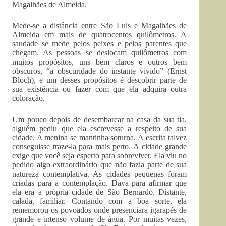
Magalhães de Almeida.
Mede-se a distância entre São Luis e Magalhães de
Almeida em mais de quatrocentos quilômetros. A
saudade se mede pelos peixes e pelos parentes que
chegam. As pessoas se deslocam quilômetros com
muitos propósitos, uns bem claros e outros bem
obscuros, “a obscuridade do instante vivido” (Ernst
Bloch), e um desses propósitos é descobrir parte de
sua existência ou fazer com que ela adquira outra
coloração.
Um pouco depois de desembarcar na casa da sua tia,
alguém pediu que ela escrevesse a respeito de sua
cidade. A menina se mantinha soturna. A escrita talvez
conseguisse traze-la para mais perto. A cidade grande
exige que você seja esperto para sobreviver. Ela viu no
pedido algo extraordinário que não fazia parte de sua
natureza contemplativa. As cidades pequenas foram
criadas para a contemplação. Dava para afirmar que
ela era a própria cidade de São Bernardo. Distante,
calada, familiar. Contando com a boa sorte, ela
rememorou os povoados onde presenciara igarapés de
grande e intenso volume de água. Por muitas vezes,