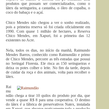
produtos que possam ser comercializados, como o
látex da seringueira, a castanha, o óleo de copaíba, o
coco do babaçu e o açaí.
Chico Mendes não chegou a ver o sonho realizado,
pois a primeira reserva só foi criada oficialmente em
1990. Com quase 1 milhão de hectares, a Reserva
Chico Mendes, em Xapuri, foi a primeira das 12
existentes no Acre.
Nela, todos os dias, no início da manhã, Raimundo
Mendes Barros, conhecido como Raimundão e primo
de Chico Mendes, percorre as três estradas que possui
no Seringal Floresta. Ele risca as 150 seringueiras e
deixa os potes colher o leite. No fim da tarde, depois
de cuidar da roça e dos animais, volta para recolher o
látex.
Rai
mu
ndão chega a tirar 10 quilos do produto por dia, que
vende a quase R$ 8 para uma cooperativa. O destino
do látex é a fábrica de preservativos Natex, instalada
em Xapuri, que absorve praticamente toda a produção