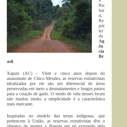
n
Ric
har
d,
Re
pór
ter
da
Ag
ên
cia
Br
asil
Xapuri (AC) – Vinte e cinco anos depois do
assassinato de Chico Mendes, as reservas extrativistas
idealizadas por ele são um diferencial de áreas
preservadas em meio a desmatamentos e longos pastos
para a criação de gado. O modo de vida nesses locais
não mudou muito: a simplicidade é a característica
mais marcante.
Inspiradas no modelo das terras indígenas, que
pertencem à União, as reservas extrativistas têm o
objetivo de manter a floresta em pé extraindo dela