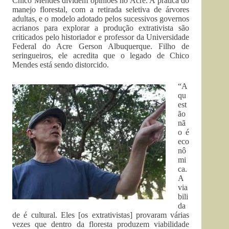
Chico Mendes dividem opiniões no Acre. A prática do
manejo florestal, com a retirada seletiva de árvores
adultas, e o modelo adotado pelos sucessivos governos
acrianos para explorar a produção extrativista são
criticados pelo historiador e professor da Universidade
Federal do Acre Gerson Albuquerque. Filho de
seringueiros, ele acredita que o legado de Chico
Mendes está sendo distorcido.
“A
qu
est
ão
nã
o é
eco
nô
mi
ca.
A
via
bili
da
de é cultural. Eles [os extrativistas] provaram várias
vezes que dentro da floresta produzem viabilidade