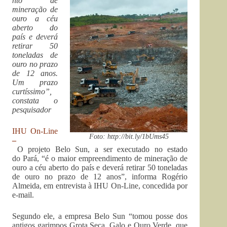
nto de
mineração de
ouro a céu
aberto do
país e deverá
retirar 50
toneladas de
ouro no prazo
de 12 anos.
Um prazo
curtíssimo”,
constata o
pesquisador
IHU On-Line
Foto: http://bit.ly/1bUms45
–
O projeto Belo Sun, a ser executado no estado
do Pará, “é o maior empreendimento de mineração de
ouro a céu aberto do país e deverá retirar 50 toneladas
de ouro no prazo de 12 anos”, informa Rogério
Almeida, em entrevista à IHU On-Line, concedida por
e-mail.
Segundo ele, a empresa Belo Sun “tomou posse dos
antigos garimpos Grota Seca, Galo e Ouro Verde, que