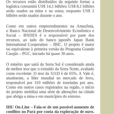
Os recursos estão distribuídos da seguinte forma: a
logística consumirá US$ 14,1 bilhões; US$ 8,1 bilhões
serão usados na mina e na usina; enquanto US$ 2
bilhões serão usados durante o ano.
Como em outros empreendimentos na Amazônia,
o Banco Nacional de Desenvolvimento Econômico e
Social – BNDES é o responsável por parte dos
recursos, ao lado do banco japonês Japan Bank
International Cooperation – JBIC. O projeto é maior
ou equivalente à primeira versão do Programa Grande
Carajás – PGC, iniciado há quase 30 anos.
O minério que sairá da Serra Sul é considerado ainda
de melhor teor que o extraído da Serra Norte, avaliado
como excelente. O teor da S11D é de 65%. A Vale é,
atualmente, a líder mundial no mercado de ferro,
responsável por 310 milhões de toneladas por ano.
Como em outros casos registrados na região, o início
do projeto mobiliza uma série de alterações na cidade
que abriga a mina e em municípios do entorno.
IHU On-Line – Fala-se de um possível aumento de
conflitos no Pará por conta da exploração de ouro.