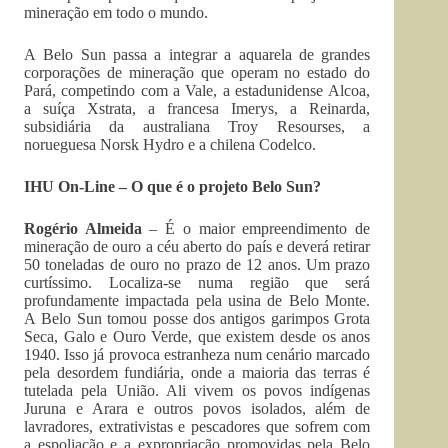
mineração em todo o mundo.
A Belo Sun passa a integrar a aquarela de grandes
corporações de mineração que operam no estado do
Pará, competindo com a Vale, a estadunidense Alcoa,
a suíça Xstrata, a francesa Imerys, a Reinarda,
subsidiária da australiana Troy Resourses, a
norueguesa Norsk Hydro e a chilena Codelco.
IHU On-Line – O que é o projeto Belo Sun?
Rogério Almeida
– É o maior empreendimento de
mineração de ouro a céu aberto do país e deverá retirar
50 toneladas de ouro no prazo de 12 anos. Um prazo
curtíssimo. Localiza-se numa região que será
profundamente impactada pela usina de Belo Monte.
A Belo Sun tomou posse dos antigos garimpos Grota
Seca, Galo e Ouro Verde, que existem desde os anos
1940. Isso já provoca estranheza num cenário marcado
pela desordem fundiária, onde a maioria das terras é
tutelada pela União. Ali vivem os povos indígenas
Juruna e Arara e outros povos isolados, além de
lavradores, extrativistas e pescadores que sofrem com
a espoliação e a expropriação promovidas pela Belo