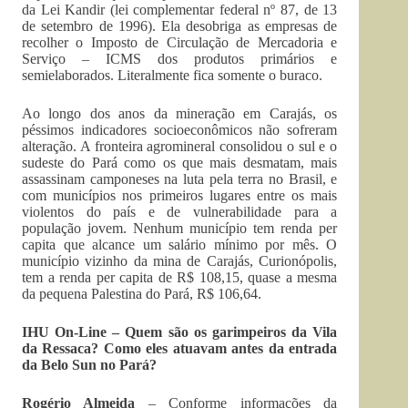
da Lei Kandir (lei complementar federal nº 87, de 13
de setembro de 1996). Ela desobriga as empresas de
recolher o Imposto de Circulação de Mercadoria e
Serviço – ICMS dos produtos primários e
semielaborados. Literalmente fica somente o buraco.
Ao longo dos anos da mineração em Carajás, os
péssimos indicadores socioeconômicos não sofreram
alteração. A fronteira agromineral consolidou o sul e o
sudeste do Pará como os que mais desmatam, mais
assassinam camponeses na luta pela terra no Brasil, e
com municípios nos primeiros lugares entre os mais
violentos do país e de vulnerabilidade para a
população jovem. Nenhum município tem renda per
capita que alcance um salário mínimo por mês. O
município vizinho da mina de Carajás, Curionópolis,
tem a renda per capita de R$ 108,15, quase a mesma
da pequena Palestina do Pará, R$ 106,64.
IHU On-Line – Quem são os garimpeiros da Vila
da Ressaca? Como eles atuavam antes da entrada
da Belo Sun no Pará?
Rogério Almeida
– Conforme informações da