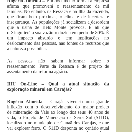
Rogério Almeida
– Em documento formal a empresa
afirma que promoverá o reassentamento de mil
famílias. No entanto, na Ressaca e na Ilha da Fazenda,
que ficam bem próximas, o clima é de incerteza e
insegurança. As populações já socializam a desordem
que a usina de Belo Monte provoca. É ali que
o Xingu terá a sua vazão reduzida em perto de 80%. É
um impacto absurdo e tem implicações no
deslocamento das pessoas, nas fontes de recursos que
a natureza possibilita.
As pessoas não sabem informar sobre o
reassentamento. Parte da Ressaca é de projeto de
assentamento da reforma agrária.
IHU On-Line – Qual a atual situação da
exploração mineral em Carajás?
Rogério Almeida
– Carajás vivencia uma grande
inflexão com o desenvolvimento do maior projeto
de mineração da Vale ao longo dos seus 40 anos de
vida, o Projeto de Mineração da Serra Sul (S11D),
localizado no município de Canaã dos Carajás, e que
vai explorar ferro. O S11D desponta no cenário atual