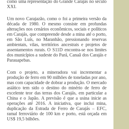
como uma representação do Grande Carajás no século
XXI.
Um novo Carajazão, como o foi a primeira versão da
década de 1980. O mesmo consiste em profundas
alterações nos cenários econômicos, sociais e políticos
em Carajás, que compreende desde a mina até o porto,
em São Luís, no Maranhão, pressionando reservas
ambientais, vilas, territórios ancestrais e projetos de
assentamentos rurais. O S11D encontra-se nos limites
dos municípios a sudeste do Pará, Canaã dos Carajás e
Parauapebas.
Com o projeto, a mineradora vai incrementar a
produção de ferro em 90 milhões de toneladas por ano,
mas com capacidade de dobrar a produção. O mercado
asiático tem sido o destino do minério de ferro de
excelente teor das terras dos Carajás, em particular a
China e o Japão. A previsão é que a usina inicie as
operações até 2016. A iniciativa, que inclui mina,
duplicação da Estrada de Ferro de Carajás – EFC,
ramal ferroviário de 100 km e porto, está orçada em
US$ 19,5 bilhões.