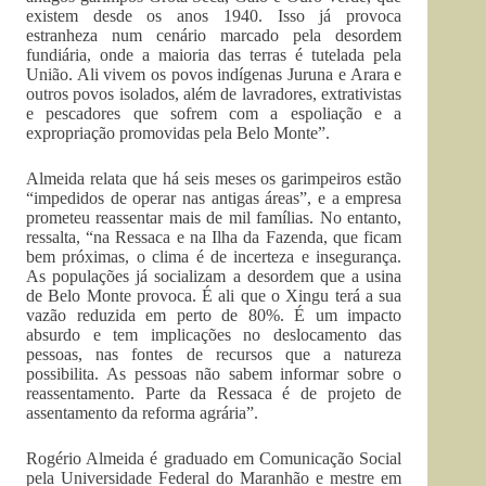
existem desde os anos 1940. Isso já provoca
estranheza num cenário marcado pela desordem
fundiária, onde a maioria das terras é tutelada pela
União. Ali vivem os povos indígenas Juruna e Arara e
outros povos isolados, além de lavradores, extrativistas
e pescadores que sofrem com a espoliação e a
expropriação promovidas pela Belo Monte”.
Almeida relata que há seis meses os garimpeiros estão
“impedidos de operar nas antigas áreas”, e a empresa
prometeu reassentar mais de mil famílias. No entanto,
ressalta, “na Ressaca e na Ilha da Fazenda, que ficam
bem próximas, o clima é de incerteza e insegurança.
As populações já socializam a desordem que a usina
de Belo Monte provoca. É ali que o Xingu terá a sua
vazão reduzida em perto de 80%. É um impacto
absurdo e tem implicações no deslocamento das
pessoas, nas fontes de recursos que a natureza
possibilita. As pessoas não sabem informar sobre o
reassentamento. Parte da Ressaca é de projeto de
assentamento da reforma agrária”.
Rogério Almeida é graduado em Comunicação Social
pela Universidade Federal do Maranhão e mestre em