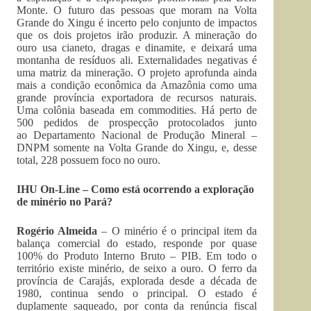
Monte. O futuro das pessoas que moram na Volta
Grande do Xingu é incerto pelo conjunto de impactos
que os dois projetos irão produzir. A mineração do
ouro usa cianeto, dragas e dinamite, e deixará uma
montanha de resíduos ali. Externalidades negativas é
uma matriz da mineração. O projeto aprofunda ainda
mais a condição econômica da Amazônia como uma
grande província exportadora de recursos naturais.
Uma colônia baseada em commodities. Há perto de
500 pedidos de prospecção protocolados junto
ao Departamento Nacional de Produção Mineral –
DNPM somente na Volta Grande do Xingu, e, desse
total, 228 possuem foco no ouro.
IHU On-Line – Como está ocorrendo a exploração
de minério no Pará?
Rogério Almeida
– O minério é o principal item da
balança comercial do estado, responde por quase
100% do Produto Interno Bruto – PIB. Em todo o
território existe minério, de seixo a ouro. O ferro da
província de Carajás, explorada desde a década de
1980, continua sendo o principal. O estado é
duplamente saqueado, por conta da renúncia fiscal