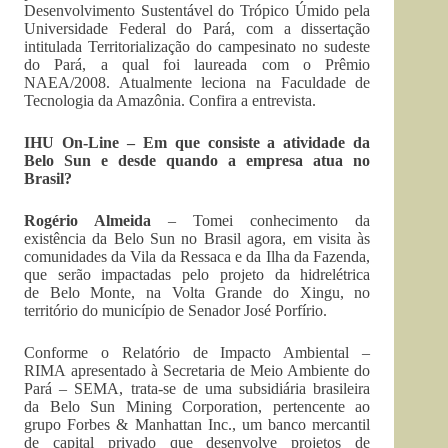
Desenvolvimento Sustentável do Trópico Úmido pela
Universidade Federal do Pará, com a dissertação
intitulada Territorialização do campesinato no sudeste
do Pará, a qual foi laureada com o Prêmio
NAEA/2008. Atualmente leciona na Faculdade de
Tecnologia da Amazônia. Confira a entrevista.
IHU On-Line – Em que consiste a atividade da
Belo Sun e desde quando a empresa atua no
Brasil?
Rogério Almeida
– Tomei conhecimento da
existência da Belo Sun no Brasil agora, em visita às
comunidades da Vila da Ressaca e da Ilha da Fazenda,
que serão impactadas pelo projeto da hidrelétrica
de Belo Monte, na Volta Grande do Xingu, no
território do município de Senador José Porfírio.
Conforme o Relatório de Impacto Ambiental –
RIMA apresentado à Secretaria de Meio Ambiente do
Pará – SEMA, trata-se de uma subsidiária brasileira
da Belo Sun Mining Corporation, pertencente ao
grupo Forbes & Manhattan Inc., um banco mercantil
de capital privado que desenvolve projetos de