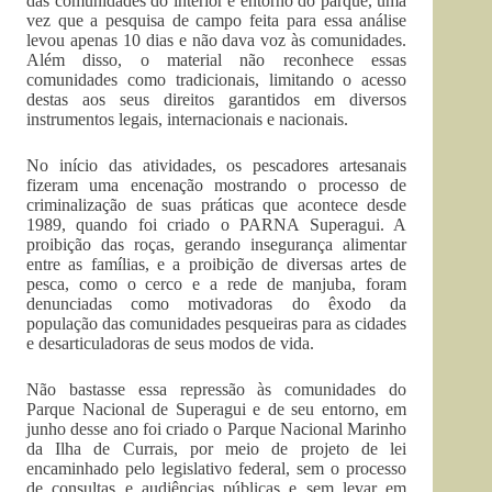
das comunidades do interior e entorno do parque, uma
vez que a pesquisa de campo feita para essa análise
levou apenas 10 dias e não dava voz às comunidades.
Além disso, o material não reconhece essas
comunidades como tradicionais, limitando o acesso
destas aos seus direitos garantidos em diversos
instrumentos legais, internacionais e nacionais.
No início das atividades, os pescadores artesanais
fizeram uma encenação mostrando o processo de
criminalização de suas práticas que acontece desde
1989, quando foi criado o PARNA Superagui. A
proibição das roças, gerando insegurança alimentar
entre as famílias, e a proibição de diversas artes de
pesca, como o cerco e a rede de manjuba, foram
denunciadas como motivadoras do êxodo da
população das comunidades pesqueiras para as cidades
e desarticuladoras de seus modos de vida.
Não bastasse essa repressão às comunidades do
Parque Nacional de Superagui e de seu entorno, em
junho desse ano foi criado o Parque Nacional Marinho
da Ilha de Currais, por meio de projeto de lei
encaminhado pelo legislativo federal, sem o processo
de consultas e audiências públicas e sem levar em