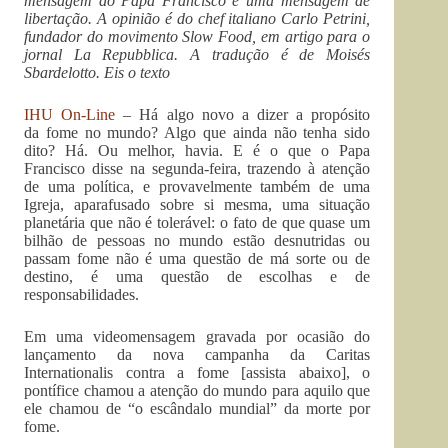
mensagem do Papa Francisco é uma mensagem de
libertação. A opinião é do chef italiano Carlo Petrini,
fundador do movimento Slow Food, em artigo para o
jornal La Repubblica. A tradução é de Moisés
Sbardelotto. Eis o texto
IHU On-Line
– Há algo novo a dizer a propósito
da fome no mundo? Algo que ainda não tenha sido
dito? Há. Ou melhor, havia. E é o que o Papa
Francisco disse na segunda-feira, trazendo à atenção
de uma política, e provavelmente também de uma
Igreja, aparafusado sobre si mesma, uma situação
planetária que não é tolerável: o fato de que quase um
bilhão de pessoas no mundo estão desnutridas ou
passam fome não é uma questão de má sorte ou de
destino, é uma questão de escolhas e de
responsabilidades.
Em uma videomensagem gravada por ocasião do
lançamento da nova campanha da Caritas
Internationalis contra a fome [assista abaixo], o
pontífice chamou a atenção do mundo para aquilo que
ele chamou de “o escândalo mundial” da morte por
fome.