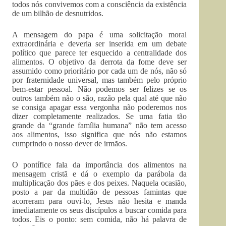
todos nós convivemos com a consciência da existência
de um bilhão de desnutridos.
A mensagem do papa é uma solicitação moral
extraordinária e deveria ser inserida em um debate
político que parece ter esquecido a centralidade dos
alimentos. O objetivo da derrota da fome deve ser
assumido como prioritário por cada um de nós, não só
por fraternidade universal, mas também pelo próprio
bem-estar pessoal. Não podemos ser felizes se os
outros também não o são, razão pela qual até que não
se consiga apagar essa vergonha não poderemos nos
dizer completamente realizados. Se uma fatia tão
grande da “grande família humana” não tem acesso
aos alimentos, isso significa que nós não estamos
cumprindo o nosso dever de irmãos.
O pontífice fala da importância dos alimentos na
mensagem cristã e dá o exemplo da parábola da
multiplicação dos pães e dos peixes. Naquela ocasião,
posto a par da multidão de pessoas famintas que
acorreram para ouvi-lo, Jesus não hesita e manda
imediatamente os seus discípulos a buscar comida para
todos. Eis o ponto: sem comida, não há palavra de