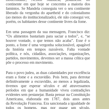
continente em que hoje se concentra a maioria dos
famintos. Se Mandela conseguiu ver o seu continente
liberado da vergonha do apartheid e do colonialismo
(ao menos do institucionalizado), ele não consegui ver,
porém, os habitantes desse continente livres da fome.
Em uma passagem da sua mensagem, Francisco diz:
“Os alimentos bastariam para saciar a todos”, e, “se
houver vontade, o que temos não acaba”. Esse é o
ponto, a fome é uma vergonha solucionável, apagável
da história em tempos razoáveis. Falta vontade
política, e nós, cidadãos, associações, organizações,
partidos, movimentos, devemos ser a massa crítica que
põe o processo em movimento.
Para o povo judeu, as duas calamidades por excelência
eram a fome e a escravidão. Pois bem, para derrotar
definitivamente a escravidão, ao menos a legalizada,
tivemos que esperar séculos e até atravessamos
períodos em que a humanidade viveu contradições
evidentes sem pestanejar. Basta pensar na Constituição
Americana, elaborada em 1787, dois anos antes
da Revolução Francesa. Era sancionada a igualdade de
todos os homens, mas por quase um século,