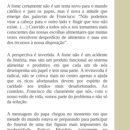
A fome certamente não é um tema novo para o mundo
católico e para os papas, mas é nova a atitude que
emerge das palavras de Francisco: “Não podemos
virar a cabeça para o outro lado e fingir que isso não
existe. (…) Convido a todos nós a nos tornarmos mais
conscientes das nossas escolhas alimentares que muitas
vezes envolvem desperdício de alimentos e mau uso
dos recursos à nossa disposição”.
A perspectiva é invertida. A fome não é um acidente
da história, mas sim um produto funcional ao sistema
alimentar e produtivo em que cada um de nós
desempenha um papel e tem uma parte. A reviravolta é
radical, não se coloca mais no centro apenas a ajuda
que os ricos afortunados devem por espírito de
caridade aos irmãos mais desafortunados. Ao
contrário, Francisco diz claramente que nós, com o
nosso estilo de vida, somos parte do problema e não só
da solução.
A mensagem do papa chegou no momento em que
metade do mundo estava se preparando para participar
do funeral de uma das figuras mais imponentes da
modernidade, Nelson Mandela, justamente no