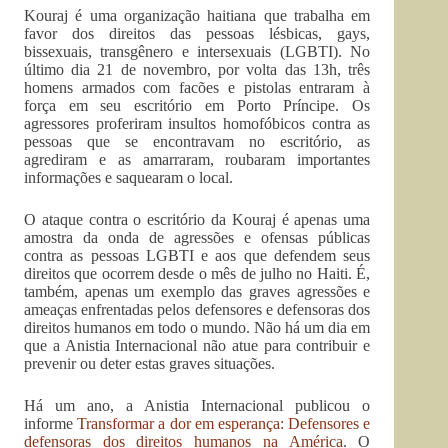
Kouraj é uma organização haitiana que trabalha em
favor dos direitos das pessoas lésbicas, gays,
bissexuais, transgênero e intersexuais (LGBTI). No
último dia 21 de novembro, por volta das 13h, três
homens armados com facões e pistolas entraram à
força em seu escritório em Porto Príncipe. Os
agressores proferiram insultos homofóbicos contra as
pessoas que se encontravam no escritório, as
agrediram e as amarraram, roubaram importantes
informações e saquearam o local.
O ataque contra o escritório da Kouraj é apenas uma
amostra da onda de agressões e ofensas públicas
contra as pessoas LGBTI e aos que defendem seus
direitos que ocorrem desde o mês de julho no Haiti. É,
também, apenas um exemplo das graves agressões e
ameaças enfrentadas pelos defensores e defensoras dos
direitos humanos em todo o mundo. Não há um dia em
que a Anistia Internacional não atue para contribuir e
prevenir ou deter estas graves situações.
Há um ano, a Anistia Internacional publicou o
informe
Transformar a dor em esperança: Defensores e
defensoras dos direitos humanos na América
. O