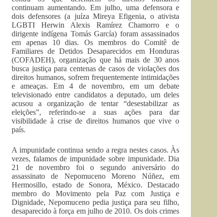
continuam aumentando. Em julho, uma defensora e
dois defensores (a juíza Mireya Efigenia, o ativista
LGBTI Herwin Alexis Ramírez Chamorro e o
dirigente indígena Tomás García) foram assassinados
em apenas 10 dias. Os membros do Comitê de
Familiares de Detidos Desaparecidos em Honduras
(COFADEH), organização que há mais de 30 anos
busca justiça para centenas de casos de violações dos
direitos humanos, sofrem frequentemente intimidações
e ameaças. Em 4 de novembro, em um debate
televisionado entre candidatos a deputado, um deles
acusou a organização de tentar “desestabilizar as
eleições”, referindo-se a suas ações para dar
visibilidade à crise de direitos humanos que vive o
país.
A impunidade continua sendo a regra nestes casos. Às
vezes, falamos de impunidade sobre impunidade. Dia
21 de novembro foi o segundo aniversário do
assassinato de Nepomuceno Moreno Núñez, em
Hermosillo, estado de Sonora, México. Destacado
membro do Movimento pela Paz com Justiça e
Dignidade, Nepomuceno pedia justiça para seu filho,
desaparecido à força em julho de 2010. Os dois crimes