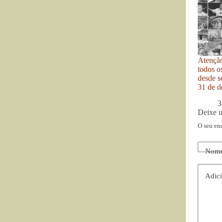
Atenção
todos o
desde se
31 de d
3
Deixe 
O seu en
Nom
Adici