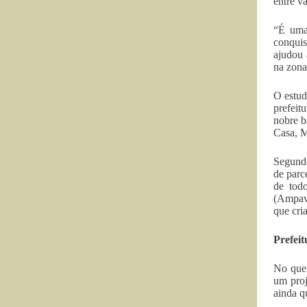
entre vá
“É uma 
conquis
ajudou 
na zona
O estud
prefeit
nobre b
Casa, M
Segundo
de parc
de tod
(Ampava
que cri
Prefeit
No que 
um proj
ainda q