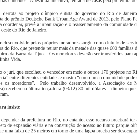
rias entidades. Apesar da iniciativa, retirada de casas pela prefeitura d
derrota ao projeto olímpico elitista do governo do Rio de Janeiro
ta do prêmio Deutsche Bank Urban Age Award de 2013, pelo Plano Po
a coordenar, prevê a urbanização e o reassentamento da comunidade 
 oeste do Rio de Janeiro.
o desenvolvido pelos próprios moradores surgiu com o intuito de servi
ura do Rio, que pretende retirar mais da metade das quase 600 famílias
airro da Barra da Tijuca. Os moradores deverão ser transferidos para
inha Vida.
 o júri, que escolheu o vencedor em meio a outros 170 projetos no R
eria” entre diferentes entidades e mostra “como uma comunidade pode 
os os moradores”. Pelo trabalho desenvolvido, a Associação de 
) recebeu na última terça-feira (03/12) 80 mil dólares – dinheiro qu
aram.
ura insiste
depender da prefeitura no Rio, no entanto, esse recurso precisará ter
eto de expansão viária e na construção do acesso ao futuro parque olí
ue uma faixa de 25 metros em torno de uma lagoa precisa ser desocupa