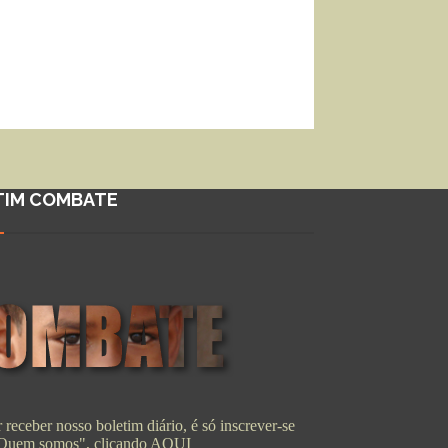
TIM COMBATE
 receber nosso boletim diário, é só inscrever-se
"Quem somos", clicando
AQUI