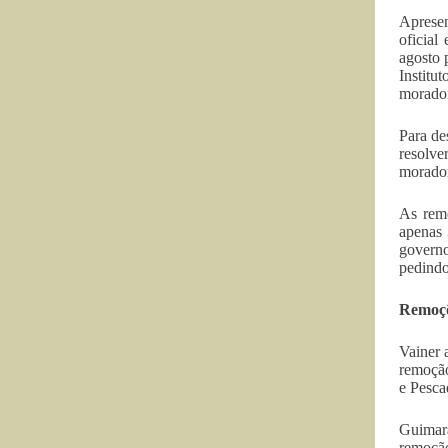
Apresen
oficial
agosto 
Institu
morador
Para de
resolve
morador
As remo
apenas 
govern
pedindo
Remoç
Vainer 
remoção
e Pesca
Guimarã
remoção