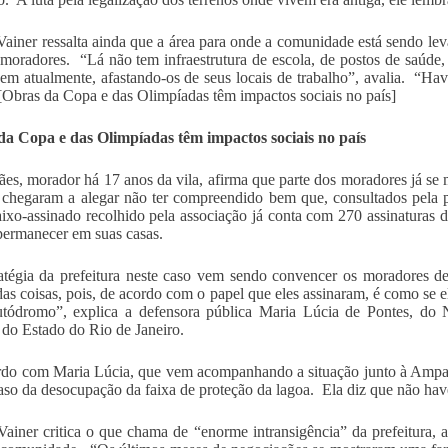
Vainer ressalta ainda que a área para onde a comunidade está sendo lev
 moradores. “Lá não tem infraestrutura de escola, de postos de saúde, 
vem atualmente, afastando-os de seus locais de trabalho”, avalia. “H
[Obras da Copa e das Olimpíadas têm impactos sociais no país]
da Copa e das Olimpíadas têm impactos sociais no país
es, morador há 17 anos da vila, afirma que parte dos moradores já se 
chegaram a alegar não ter compreendido bem que, consultados pela p
xo-assinado recolhido pela associação já conta com 270 assinaturas
permanecer em suas casas.
atégia da prefeitura neste caso vem sendo convencer os moradores de 
as coisas, pois, de acordo com o papel que eles assinaram, é como se 
tódromo”, explica a defensora pública Maria Lúcia de Pontes, do 
 do Estado do Rio de Janeiro.
do com Maria Lúcia, que vem acompanhando a situação junto à Ampava
caso da desocupação da faixa de proteção da lagoa. Ela diz que não hav
Vainer critica o que chama de “enorme intransigência” da prefeitura, a