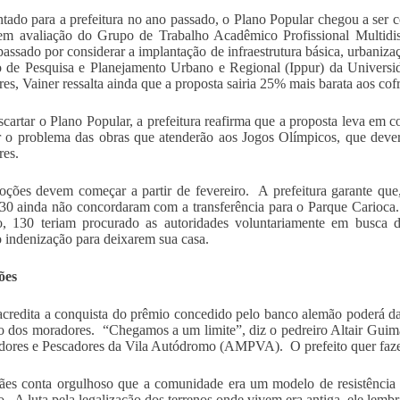
tado para a prefeitura no ano passado, o Plano Popular chegou a ser 
 em avaliação do Grupo de Trabalho Acadêmico Profissional Multidis
passado por considerar a implantação de infraestrutura básica, urbaniza
to de Pesquisa e Planejamento Urbano e Regional (Ippur) da Universi
es, Vainer ressalta ainda que a proposta sairia 25% mais barata aos cofr
scartar o Plano Popular, a prefeitura reafirma que a proposta leva em 
r o problema das obras que atenderão aos Jogos Olímpicos, que deve
es.
ções devem começar a partir de fevereiro. A prefeitura garante que, 
30 ainda não concordaram com a transferência para o Parque Carioca.
o, 130 teriam procurado as autoridades voluntariamente em busc
 indenização para deixarem sua casa.
ões
acredita a conquista do prêmio concedido pelo banco alemão poderá 
 dos moradores. “Chegamos a um limite”, diz o pedreiro Altair Guim
dores e Pescadores da Vila Autódromo (AMPVA). O prefeito quer fazer
es conta orgulhoso que a comunidade era um modelo de resistência p
. A luta pela legalização dos terrenos onde vivem era antiga, ele lembr