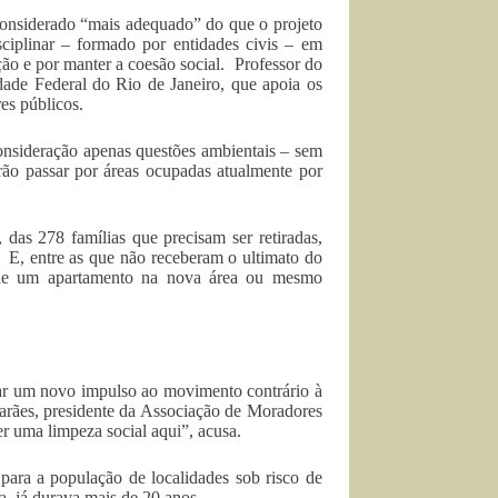
considerado “mais adequado” do que o projeto
ciplinar – formado por entidades civis – em
ção e por manter a coesão social. Professor do
dade Federal do Rio de Janeiro, que apoia os
es públicos.
consideração apenas questões ambientais – sem
rão passar por áreas ocupadas atualmente por
das 278 famílias que precisam ser retiradas,
 E, entre as que não receberam o ultimato do
a de um apartamento na nova área ou mesmo
dar um novo impulso ao movimento contrário à
arães, presidente da Associação de Moradores
 uma limpeza social aqui”, acusa.
ara a população de localidades sob risco de
a, já durava mais de 20 anos.