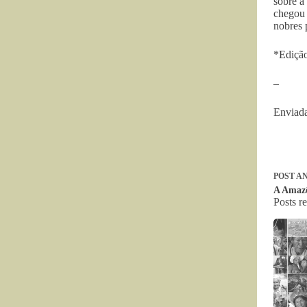
sobre a
chegou 
nobres 
*Edição
–
Enviad
POST
AN
A Amazô
Posts r