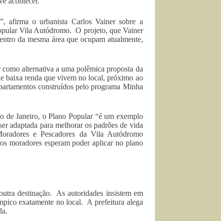
eve acontecer.
”, afirma o urbanista Carlos Vainer sobre a
pular Vila Autódromo. O projeto, que Vainer
dentro da mesma área que ocupam atualmente,
r como alternativa a uma polêmica proposta da
 de baixa renda que vivem no local, próximo ao
 apartamentos construídos pelo programa Minha
io de Janeiro, o Plano Popular “é um exemplo
ser adaptada para melhorar os padrões de vida
Moradores e Pescadores da Vila Autódromo
e os moradores esperam poder aplicar no plano
 outra destinação. As autoridades insistem em
mpico exatamente no local. A prefeitura alega
da.