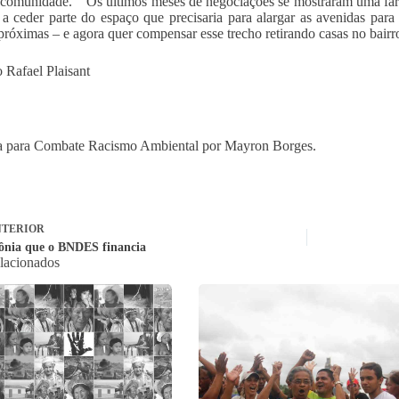
 comunidade. “Os últimos meses de negociações se mostraram uma fars
a ceder parte do espaço que precisaria para alargar as avenidas para 
próximas – e agora quer compensar esse trecho retirando casas no bairro
 Rafael Plaisant
a para Combate Racismo Ambiental por Mayron Borges.
TERIOR
nia que o BNDES financia
elacionados