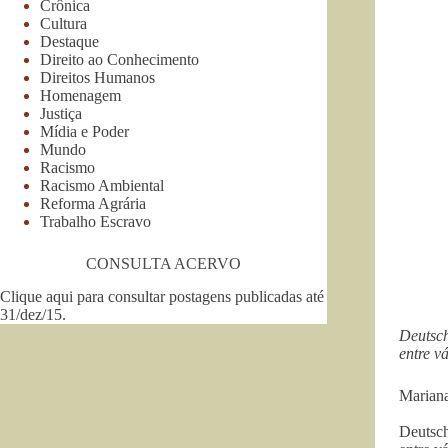
Crônica
Cultura
Destaque
Direito ao Conhecimento
Direitos Humanos
Homenagem
Justiça
Mídia e Poder
Mundo
Racismo
Racismo Ambiental
Reforma Agrária
Trabalho Escravo
CONSULTA ACERVO
Clique aqui para consultar postagens publicadas até
31/dez/15
.
Deutsch
entre v
Marian
Deutsch