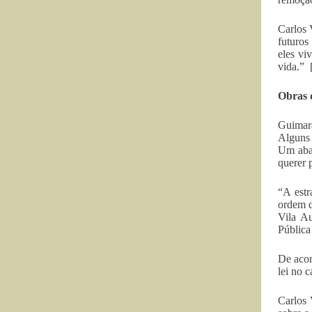
Carlos 
futuros
eles vi
vida.” 
Obras 
Guimarã
Alguns 
Um abai
querer 
“A estr
ordem d
Vila Au
Pública
De acor
lei no 
Carlos 