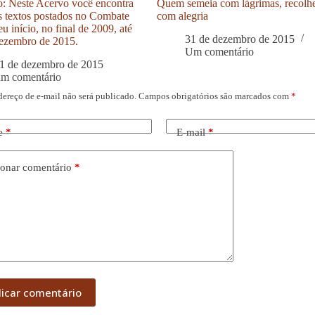
: Neste Acervo você encontra
Quem semeia com lágrimas, recolh
s textos postados no Combate
com alegria
u início, no final de 2009, até
31 de dezembro de 2015
ezembro de 2015.
Um comentário
1 de dezembro de 2015
um comentário
dereço de e-mail não será publicado.
Campos obrigatórios são marcados com
*
e
*
E-mail
*
onar comentário
*
licar comentário