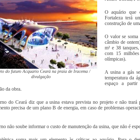
O aquário que 
Fortaleza terá u
construção de uma
O valor se soma 
câmbio de ontem) 
m² e 38 tanques,
com 15 milhões 
olímpicas).
eto do futuro Acquario Ceará na praia de Iracema /
A usina a gás ser
divulgação
temperatura da á
espaço a partir
ão da obra.
no do Ceará diz que a usina estava prevista no projeto e não trará
ento precisa de um plano B de energia, em caso de problemas operacio
no não soube informar o custo de manutenção da usina, que não é espec
elétrica soma mais um elemento às críticas ao aquário. Para o de