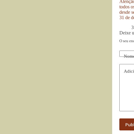
Atenção
todos o
desde se
31 de d
3
Deixe 
O seu en
Nom
Adici
Pub