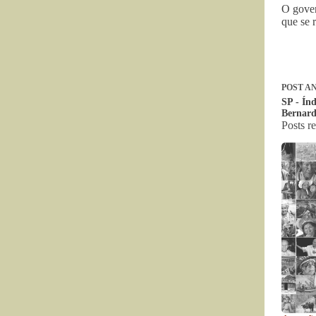
O gover
que se 
POST
AN
SP - Ín
Bernar
Posts r