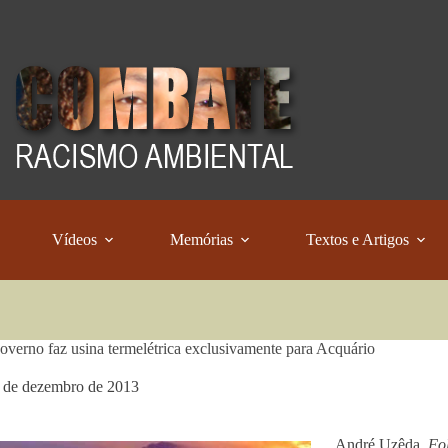
Vídeos
Memórias
Textos e Artigos
verno faz usina termelétrica exclusivamente para Acquário
 de dezembro de 2013
André Uzêda,
Fo