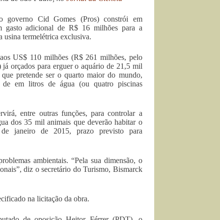
o governo Cid Gomes (Pros) constrói em
m gasto adicional de R$ 16 milhões para a
 usina termelétrica exclusiva.
aos US$ 110 milhões (R$ 261 milhões, pelo
já orçados para erguer o aquário de 21,5 mil
 que pretende ser o quarto maior do mundo,
de em litros de água (ou quatro piscinas
virá, entre outras funções, para controlar a
gua dos 35 mil animais que deverão habitar o
 de janeiro de 2015, prazo previsto para
 problemas ambientais. “Pela sua dimensão, o
nais”, diz o secretário do Turismo, Bismarck
ificado na licitação da obra.
putado de oposição Heitor Férrer (PDT), o