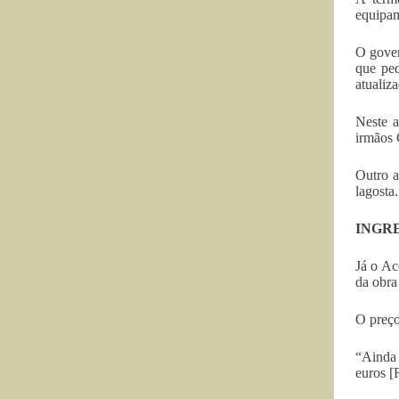
equipam
O gover
que ped
atualiza
Neste a
irmãos
Outro a
lagosta.
INGR
Já o Ac
da obra
O preço
“Ainda 
euros [