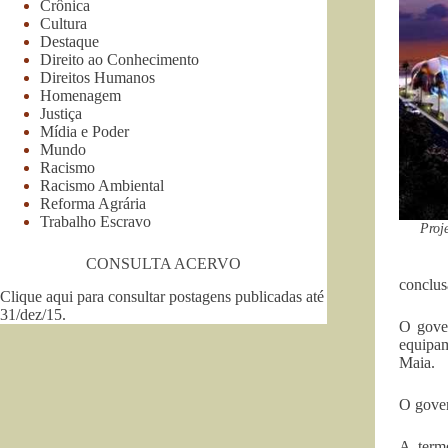
Crônica
Cultura
Destaque
Direito ao Conhecimento
Direitos Humanos
Homenagem
Justiça
Mídia e Poder
Mundo
Racismo
Racismo Ambiental
Reforma Agrária
Trabalho Escravo
Proj
CONSULTA ACERVO
conclus
Clique aqui para consultar postagens publicadas até
31/dez/15
.
O gover
equipam
Maia.
O gover
A term