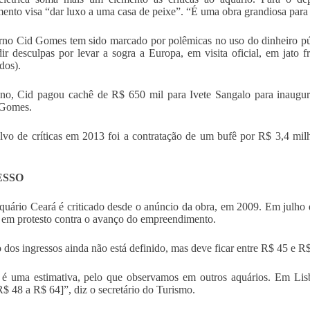
ento visa “dar luxo a uma casa de peixe”. “É uma obra grandiosa para 
no Cid Gomes tem sido marcado por polêmicas no uso do dinheiro pú
ir desculpas por levar a sogra a Europa, em visita oficial, em jato 
dos).
no, Cid pagou cachê de R$ 650 mil para Ivete Sangalo para inaugura
 Gomes.
lvo de críticas em 2013 foi a contratação de um bufê por R$ 3,4 milh
ESSO
quário Ceará é criticado desde o anúncio da obra, em 2009. Em julho 
 em protesto contra o avanço do empreendimento.
 dos ingressos ainda não está definido, mas deve ficar entre R$ 45 e R
é uma estimativa, pelo que observamos em outros aquários. Em Lisb
R$ 48 a R$ 64]”, diz o secretário do Turismo.