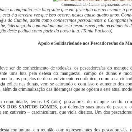
Comunidade do Cumbe defendendo seus di
uem acompanha este blog sabe que em princípio nos recusamos a post
, esta é a terceira vez que isso ocorre, nestes quase quatro anos. Co
r@s do Cumbe, assim como conhecemos pessoalmente o Companheiro 
e, liderança da comunidade que está responsável pelo recebimento d
ção deste pedido como parte da nossa luta. (Tania Pacheco).
Apoio e Solidariedade aos Pescadores/as do 
eve ser de conhecimento de todos/as, os pescadores/as do mangue 
mente uma luta pela defesa do manguezal, campo de dunas e modo
amento aos projetos de desenvolvimento econômico, como a carcinicul
gia eólica nas dunas, vem se acirrando e com isso o aumento dos confl
o, além da criminalização das lideranças que se opõem a este atual mod
a comunidade, temos 08 (oito) pescadores do mangue sendo crimin
NS DOS SANTOS GOMES
, por defender suas áreas de pesca e 
 em cativeiro – carcinicultura, que viola direitos. Um dos pescadores
desta conjuntura, em reunião com representantes dos pescadores/as,