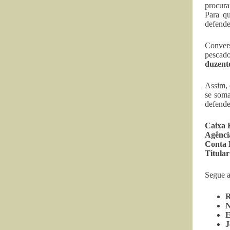
procura
Para qu
defender
Convers
pescad
duzento
Assim, 
se soma
defende
Caixa 
Agênci
Conta 
Titular
Segue a
R
N
E
J