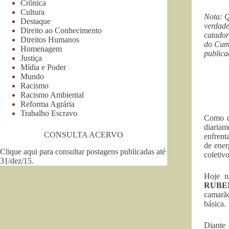
Crônica
Cultura
Nota: Q
Destaque
verdade
Direito ao Conhecimento
catado
Direitos Humanos
do Cumb
Homenagem
publica
Justiça
Mídia e Poder
Mundo
Racismo
Racismo Ambiental
Reforma Agrária
Trabalho Escravo
Como d
diaria
CONSULTA ACERVO
enfrent
de ener
Clique aqui para consultar postagens publicadas até
coletiv
31/dez/15
.
Hoje n
RUBE
camarão
básica.
Diante 