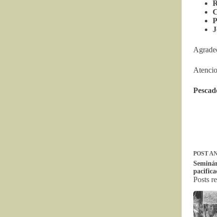
R
C
P
J
Agradec
Atencio
Pescad
POST
AN
Seminár
pacific
Posts r