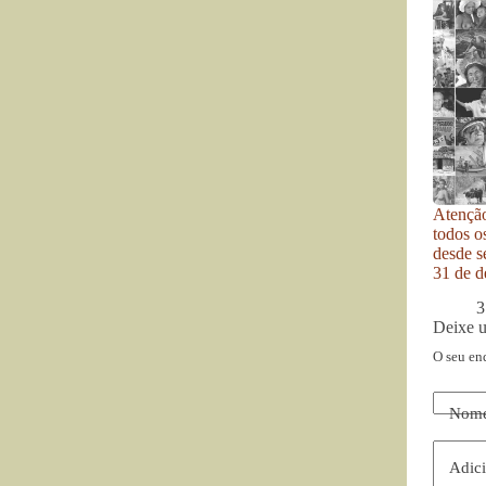
Atenção
todos o
desde se
31 de d
3
Deixe 
O seu en
Nom
Adici