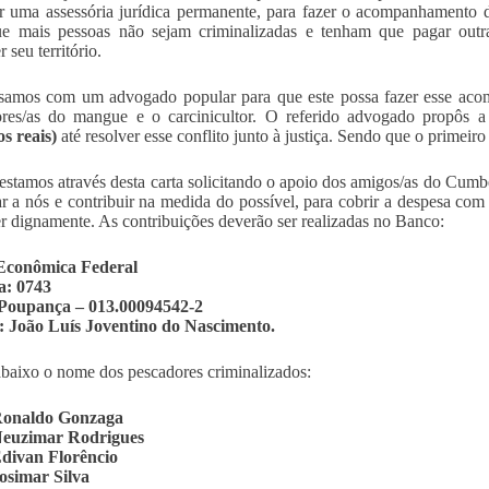
r uma assessória jurídica permanente, para fazer o acompanhamento do
e mais pessoas não sejam criminalizadas e tenham que pagar outras
 seu território.
amos com um advogado popular para que este possa fazer esse acomp
ores/as do mangue e o carcinicultor. O referido advogado propôs 
s reais)
até resolver esse conflito junto à justiça. Sendo que o primeir
estamos através desta carta solicitando o apoio dos amigos/as do Cumbe
r a nós e contribuir na medida do possível, para cobrir a despesa com
r dignamente. As contribuições deverão ser realizadas no Banco:
Econômica Federal
a: 0743
Poupança – 013.00094542-2
: João Luís Joventino do Nascimento.
baixo o nome dos pescadores criminalizados:
onaldo Gonzaga
euzimar Rodrigues
divan Florêncio
osimar Silva