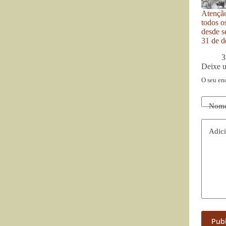
Atenção
todos o
desde se
31 de d
3
Deixe 
O seu en
Nom
Adici
Pub