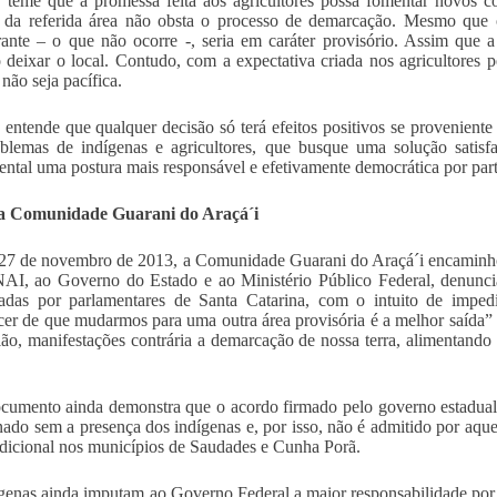
eme que a promessa feita aos agricultores possa fomentar novos con
 da referida área não obsta o processo de demarcação. Mesmo que 
ante – o que não ocorre -, seria em caráter provisório. Assim que 
 deixar o local. Contudo, com a expectativa criada nos agricultores 
 não seja pacífica.
ntende que qualquer decisão só terá efeitos positivos se proveniente 
blemas de indígenas e agricultores, que busque uma solução satisfa
ntal uma postura mais responsável e efetivamente democrática por parte
a Comunidade Guarani do Araçá´i
27 de novembro de 2013, a Comunidade Guarani do Araçá´i encaminhou 
I, ao Governo do Estado e ao Ministério Público Federal, denuncia
tadas por parlamentares de Santa Catarina, com o intuito de impe
er de que mudarmos para uma outra área provisória é a melhor saída
ião, manifestações contrária a demarcação de nossa terra, alimentando
cumento ainda demonstra que o acordo firmado pelo governo estadual
inado sem a presença dos indígenas e, por isso, não é admitido por aqu
radicional nos municípios de Saudades e Cunha Porã.
genas ainda imputam ao Governo Federal a maior responsabilidade por e