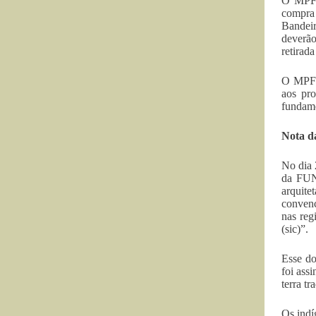
O MPF t
compra
Bandeir
deverão
retirada
O MPF e
aos pro
fundame
Nota d
No dia 
da FUNA
arquite
convenc
nas reg
(sic)”.
Esse do
foi ass
terra t
Os indí