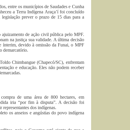
ados, entre os municípios de Saudades e Cunha
heceu a Terra Indígena Araça’í foi concluído
egislação prever o prazo de 15 dias para a
 o ajuizamento de ação civil pública pelo MPF.
nam na justiça sua validade. A última decisão
se ínterim, devido à omissão da Funai, o MPF
so demarcatório.
a Toldo Chimbangue (Chapecó/SC), enfrentam
imentação e educação. Eles não podem receber
 demarcadas.
 compra de uma área de 800 hectares, em
ida iria “por fim à disputa”. A decisão foi
r representantes dos indígenas.
pleto os anseios e angústias do povo indígena