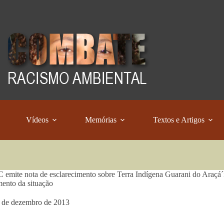
Vídeos
Memórias
Textos e Artigos
emite nota de esclarecimento sobre Terra Indígena Guarani do Araçá´i,
ento da situação
 de dezembro de 2013