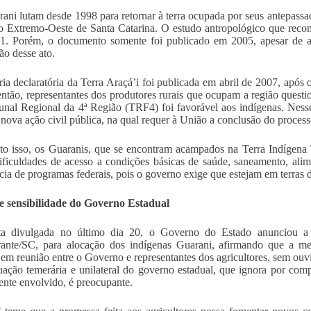
ani lutam desde 1998 para retornar à terra ocupada por seus antepass
o Extremo-Oeste de Santa Catarina. O estudo antropológico que recon
. Porém, o documento somente foi publicado em 2005, apesar de a l
ão desse ato.
ria declaratória da Terra Araçá’i foi publicada em abril de 2007, após
ntão, representantes dos produtores rurais que ocupam a região questio
unal Regional da 4ª Região (TRF4) foi favorável aos indígenas. Nes
 nova ação civil pública, na qual requer à União a conclusão do proces
o isso, os Guaranis, que se encontram acampados na Terra Indígen
dificuldades de acesso a condições básicas de saúde, saneamento, al
ncia de programas federais, pois o governo exige que estejam em terras
e sensibilidade do Governo Estadual
a divulgada no último dia 20, o Governo do Estado anunciou a
ante/SC, para alocação dos indígenas Guarani, afirmando que a med
em reunião entre o Governo e representantes dos agricultores, sem ouvi
uação temerária e unilateral do governo estadual, que ignora por com
ente envolvido, é preocupante.