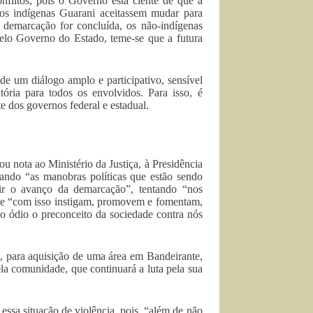
flitos, pois o Governo está ciente de que a
os indígenas Guarani aceitassem mudar para
a demarcação for concluída, os não-indígenas
pelo Governo do Estado, teme-se que a futura
de um diálogo amplo e participativo, sensível
tória para todos os envolvidos. Para isso, é
 dos governos federal e estadual.
nota ao Ministério da Justiça, à Presidência
ndo “as manobras políticas que estão sendo
dir o avanço da demarcação”, tentando “nos
” e “com isso instigam, promovem e fomentam,
 o ódio o preconceito da sociedade contra nós
, para aquisição de uma área em Bandeirante,
ela comunidade, que continuará a luta pela sua
ssa situação de violência, pois, “além de não