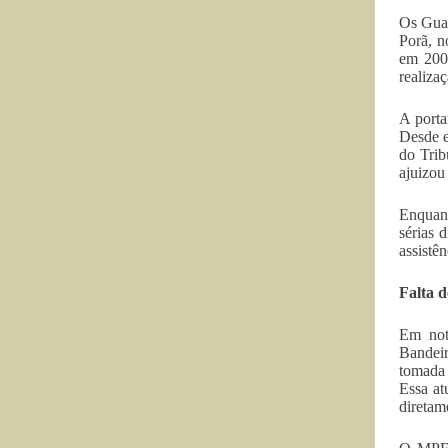
Os Guar
Porã, n
em 2001
realizaç
A porta
Desde e
do Trib
ajuizou
Enquant
sérias 
assistê
Falta d
Em not
Bandeir
tomada 
Essa at
diretam