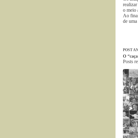
realiza
o meio 
Ao fina
de uma 
POST
AN
O “caça 
Posts r