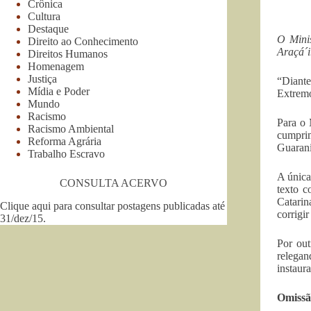
Crônica
Cultura
Destaque
O Minis
Direito ao Conhecimento
Araçá´i
Direitos Humanos
Homenagem
Justiça
“Diant
Mídia e Poder
Extremo
Mundo
Racismo
Para o 
Racismo Ambiental
cumpri
Reforma Agrária
Guarani
Trabalho Escravo
A única
CONSULTA ACERVO
texto c
Catarin
Clique aqui para consultar postagens publicadas até
corrigir
31/dez/15
.
Por out
relegan
instaur
Omissã