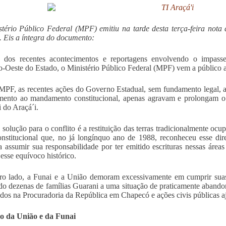
tério Público Federal (MPF) emitiu na tarde desta terça-feira nota
. Eis a íntegra do documento:
e dos recentes acontecimentos e reportagens envolvendo o impasse
-Oeste do Estado, o Ministério Público Federal (MPF) vem a público a
MPF, as recentes ações do Governo Estadual, sem fundamento legal, 
mento ao mandamento constitucional, apenas agravam e prolongam o
 do Araçá´i.
 solução para o conflito é a restituição das terras tradicionalmente o
onstitucional que, no já longínquo ano de 1988, reconheceu esse dir
a assumir sua responsabilidade por ter emitido escrituras nessas áreas
 esse equívoco histórico.
ro lado, a Funai e a União demoram excessivamente em cumprir suas 
do dezenas de famílias Guarani a uma situação de praticamente abando
ados na Procuradoria da República em Chapecó e ações civis públicas aj
o da União e da Funai