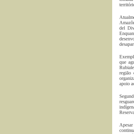
territó
Atualm
Amazôni
del Di
Enquant
desenv
desapar
Exemplo
que agu
Rubiale
região 
organiz
apoio a
Segun
resguar
indígen
Reserva
Apesar 
continu