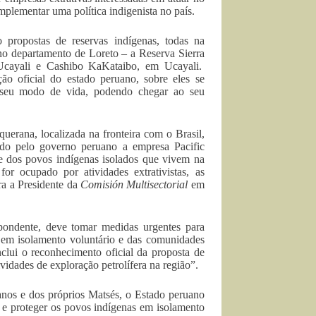
mplementar uma política indigenista no país.
 propostas de reservas indígenas, todas na
o departamento de Loreto – a Reserva Sierra
 Ucayali e Cashibo KaKataibo, em Ucayali.
ão oficial do estado peruano, sobre eles se
ao seu modo de vida, podendo chegar ao seu
erana, localizada na fronteira com o Brasil,
ado pelo governo peruano a empresa Pacific
de dos povos indígenas isolados que vivem na
or ocupado por atividades extrativistas, as
ra a Presidente da
Comisión Multisectorial
em
pondente, deve tomar medidas urgentes para
s em isolamento voluntário e das comunidades
nclui o reconhecimento oficial da proposta de
vidades de exploração petrolífera na região”.
anos e dos próprios Matsés, o Estado peruano
s e proteger os povos indígenas em isolamento