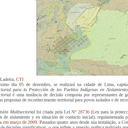
Ladeira,
CTI
ximo dia 05 de dezembro, se realizará na cidade de Lima, capit
ctorial para la Protección de los Pueblos Indígenas en Aislamiento
ctorial
é uma instância de decisão composta por representantes de go
 as propostas de reconhecimento territorial para povos isolados e de rece
sión Multisectorial
foi criada pela Lei
Nº 28736
(Ley para la protecc
ón de aislamiento y en situación de contacto inicial), regulamentada 
da
em março de 2009
. Passados quatro anos desde sua instalação, a
Com
de decisões significativas, o que reflete a pressão política realizada p