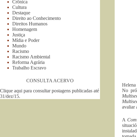
Crônica
Cultura
Destaque
Direito ao Conhecimento
Direitos Humanos
Homenagem
Justiça
Mídia e Poder
Mundo
Racismo
Racismo Ambiental
Reforma Agrária
Trabalho Escravo
CONSULTA ACERVO
Helena 
No pró
Clique aqui para consultar postagens publicadas até
Multise
31/dez/15
.
Multise
avaliar
A
Comi
situaci
instala
tomada 