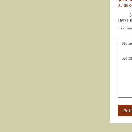
31 de d
3
Deixe 
O seu en
Nom
Adici
Pub