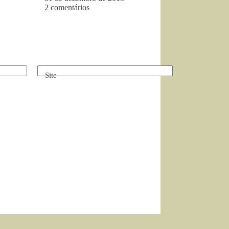
2 comentários
Site