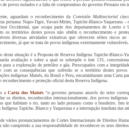
rio de povos isolados e a falta de compromisso do governo Peruano em i
ente, aguardam o reconhecimento da
Comisión Multisectorial
cinco
a peruana: Napo-Tigre, Yavari-Mirim, Tapiche-Blanco-Yaquerana – n
visor Occidental, que ocupa parte dos departamentos de Loreto e
o os territórios destes povos não obtêm o reconhecimento e proteç
olvem diversas atividades extrativas que oferecem sérios riscos 
ecimento, já que se trata de povos indígenas extremamente vulneráveis.
 desta situação é a Proposta de Reserva Indígena Tapiche-Blanco-Yaqu
arda avaliação e sobre a qual se sobrepõe o lote 135, concession
s para a exploração de petróleo e gás. Preocupados com a integrida
e com as consequências que sofrerão se o território destes povos f
ações indígenas Matsés, do Brasil e Peru, encaminharam uma Carta pa
o reconhecimento e proteção oficial desta Reserva Indígena.
do a
Carta dos Matsés
“o governo peruano através do setor corres
dar os direitos, reconhecidos internacionalmente, dos povos indígena
as que habitam o rio, tanto no lado peruano como o brasileiro. Isto i
 Indígena Tapiche, Blanco y Yaquerana e a interrupção imediata das ati
de vários pronunciamentos de Cortes Internacionais de Direitos Hum
a não cumprindo a sua responsabilidade de reconhecer os seus direito