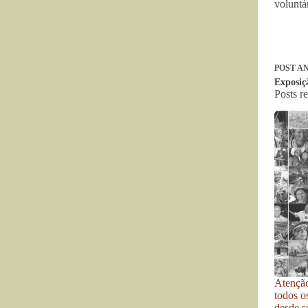
voluntá
POST
AN
Exposiç
Posts r
Atenção
todos o
desde se