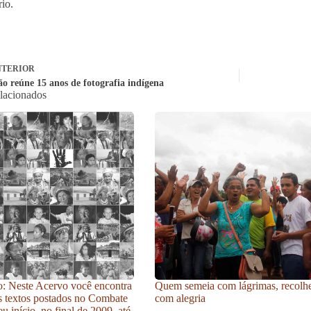
rio.
TERIOR
ão reúne 15 anos de fotografia indígena
elacionados
: Neste Acervo você encontra
Quem semeia com lágrimas, recolh
s textos postados no Combate
com alegria
u início, no final de 2009, até