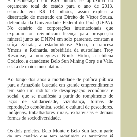
A desoneração em R$9 bilhões se aproxima do
orçamento total do estado para o ano de 2013,
estimado em R$ 13 bilhões, assim explica a
dissertação de mestrado em Direito de Victor Souza,
defendida da Universidade Federal do Pará (UFPA).
No cenário de corporações internacionais que
exploram ou reivindicam licença para prospecção
mineral junto ao DNPM em solo paraense, constam a
suíça Xstrata, a estadunidense Alcoa, a francesa
Ymeris, a Reinarda, subsidiária da australiana Troy
Resourse, a norueguesa Norsk Hidro, a chilena
Codelco, a canadense Belo Sun Mining Corp e a Vale,
esta a de maior musculatura.
Ao longo dos anos a modalidade de política pública
para a Amazônia baseada em grande empreendimento
tem sido um indutor de desagregação econômica e
social, que se manifesta a partir do rompimento de
laços de solidariedade, vizinhança, formas de
reprodução econômica, social e cultural de pescadores,
indígenas, trabalhadores rurais, extrativistas e demais
formas da sociodiversidade.
Os dois projetos, Belo Monte e Belo Sun fazem parte
de um cenário que tem redefinido os territórios já