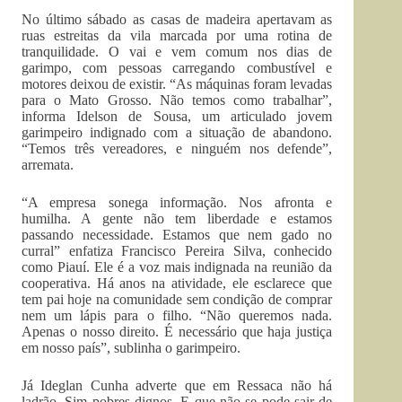
No último sábado as casas de madeira apertavam as
ruas estreitas da vila marcada por uma rotina de
tranquilidade. O vai e vem comum nos dias de
garimpo, com pessoas carregando combustível e
motores deixou de existir. “As máquinas foram levadas
para o Mato Grosso. Não temos como trabalhar”,
informa Idelson de Sousa, um articulado jovem
garimpeiro indignado com a situação de abandono.
“Temos três vereadores, e ninguém nos defende”,
arremata.
“A empresa sonega informação. Nos afronta e
humilha. A gente não tem liberdade e estamos
passando necessidade. Estamos que nem gado no
curral” enfatiza Francisco Pereira Silva, conhecido
como Piauí. Ele é a voz mais indignada na reunião da
cooperativa. Há anos na atividade, ele esclarece que
tem pai hoje na comunidade sem condição de comprar
nem um lápis para o filho. “Não queremos nada.
Apenas o nosso direito. É necessário que haja justiça
em nosso país”, sublinha o garimpeiro.
Já Ideglan Cunha adverte que em Ressaca não há
ladrão. Sim pobres dignos. E que não se pode sair de