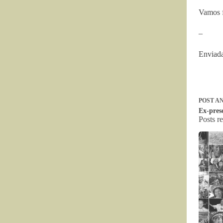
Vamos f
–
Enviada
POST
AN
Ex-pres
Posts r