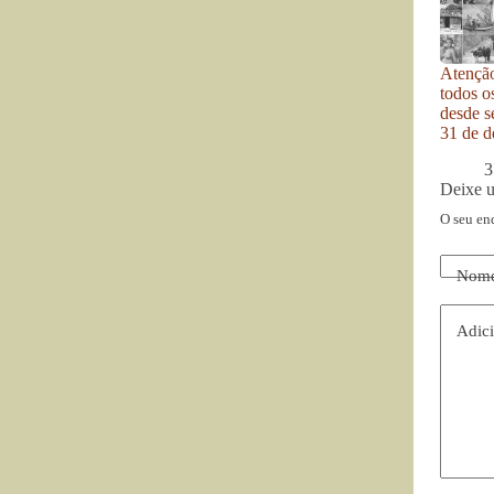
Atenção
todos o
desde se
31 de d
3
Deixe 
O seu en
Nom
Adici