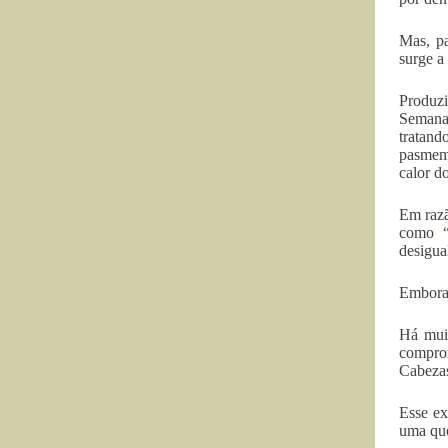
Mas, pa
surge a
Produz
Semana”
tratand
pasmem
calor d
Em razã
como
desigual
Embora 
Há muit
comprom
Cabezas
Esse ex
uma que