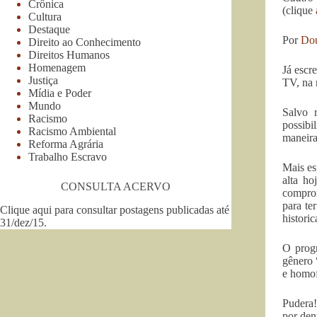
Crônica
(clique
Cultura
Destaque
Por
Dou
Direito ao Conhecimento
Direitos Humanos
Homenagem
Já escr
Justiça
TV, na 
Mídia e Poder
Mundo
Salvo 
Racismo
possibi
Racismo Ambiental
maneira
Reforma Agrária
Trabalho Escravo
Mais es
alta h
CONSULTA ACERVO
comprom
para te
Clique aqui para consultar postagens publicadas até
histori
31/dez/15
.
O prog
gênero 
e homof
Pudera!
por den