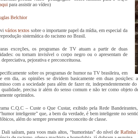
aqui
para assistir ao vídeo)
glas Belchior
evi
vários textos
sobre o importante papel da mídia, em especial da
reprodução sistemática do racismo no Brasil.
raras exceções, os programas de TV atuam a partir de duas
lidades: ou tornam invisível o corpo negro ou o apresentam de
 depreciativa, pejorativa e preconceituosa.
pecificamente sobre os programas de humor na TV brasileira, em
oje em dia, as opiniões se dividem basicamente em duas posições:
isso com a sociedade para além de fazer rir, independentemente do 
r qualidade, precisa ir além do senso comum e não ter como objeto de
camente oprimidos.
rama C.Q.C – Custe o Que Custar, exibido pela Rede Bandeirantes,
“humor inteligente” que, a bem da verdade, é bem inteligente no sentido
óbicos, além do sempre presente preconceito de classe.
 Dali saíram, para voos mais altos, “humoristas” do nível de
Rafinha 
úncia de racismo, ofensa machista e homofobia, já dobram a esquina.