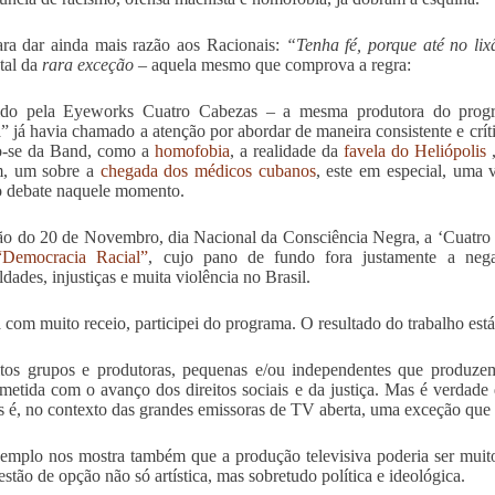
ra dar ainda mais razão aos Racionais:
“Tenha fé, porque até no lix
 tal da
rara exceção
– aquela mesmo que comprova a regra:
ido pela Eyeworks Cuatro Cabezas – a mesma produtora do pro
 já havia chamado a atenção por abordar de maneira consistente e crí
o-se da Band, como a
homofobia
, a realidade da
favela do Heliópolis
, um sobre a
chegada dos médicos cubanos
, este em especial, uma 
o debate naquele momento.
o do 20 de Novembro, dia Nacional da Consciência Negra, a ‘Cuatro 
“Democracia Racial”
, cujo pano de fundo fora justamente a neg
dades, injustiças e muita violência no Brasil.
com muito receio, participei do programa. O resultado do trabalho está
os grupos e produtoras, pequenas e/ou independentes que produzem 
etida com o avanço dos direitos sociais e da justiça. Mas é verdade 
 é, no contexto das grandes emissoras de TV aberta, uma exceção que 
emplo nos mostra também que a produção televisiva poderia ser muito 
stão de opção não só artística, mas sobretudo política e ideológica.