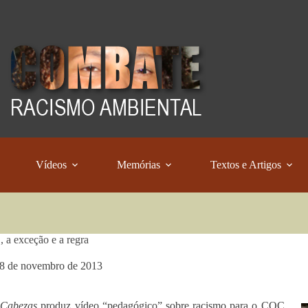
Vídeos
Memórias
Textos e Artigos
a exceção e a regra
8 de novembro de 2013
 Cabezas
produz vídeo “pedagógico” sobre racismo para o CQC