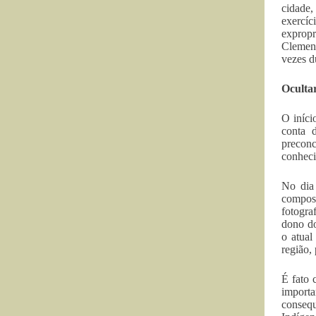
cidade,
exercíc
expropr
Clement
vezes d
Oculta
O iníci
conta 
preconc
conheci
No dia 
compost
fotogra
dono do
o atual
região,
É fato
import
consequ