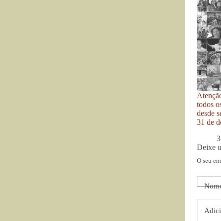
Atenção
todos o
desde se
31 de d
3
Deixe 
O seu en
Nom
Adici