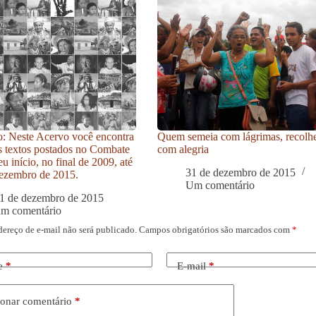
: Neste Acervo você encontra
Quem semeia com lágrimas, recolh
s textos postados no Combate
com alegria
u início, no final de 2009, até
31 de dezembro de 2015
ezembro de 2015.
Um comentário
1 de dezembro de 2015
um comentário
dereço de e-mail não será publicado.
Campos obrigatórios são marcados com
*
e
*
E-mail
*
onar comentário
*