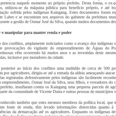
 pertencia naquele momento ao próprio prefeito. Desta forma, o ex-
io, utilizou-se da máquina pública para benefício próprio, e até h
iação sofrida pelos indígenas Kaingang. Estes documentos foram regi
e Laber e se encontram nos arquivos do gabinete da prefeitura mun
urante a gestão de Osmar José da Silva, quando muitos documentos de
r e manipular para manter renda e poder
o dos conflitos, amplamente noticiados como o avanço dos indígenas s
de provocações do vigilante do empreendimento de Águas do Pra
eituosas vêm ocorrendo há muitos anos e as investidas deste mesmo
das, inclusive por moradores da cidade.
posterior ao início dos conflitos uma multidão de cerca de 500 pe
a por agricultores, dirigiu-se até a entrada da aldeia ameaçando ataca
fias registradas defensivamente pelos indígenas são facilmente reconhe
 empreendimento, Osmar José da Silva, seus filhos, e vereadores do
 prefeito, insuflaram contra os Kaingang uma pequena parcela de agri
 parte da comunidade de Vicente Dutra e outras pessoas de municípios v
 conhecido também que estes mesmos membros da política local, qu
ante fonte de renda, têm levado informações distorcidas quanto à
ências da demarcação até os agricultores. Enquanto os indígenas d