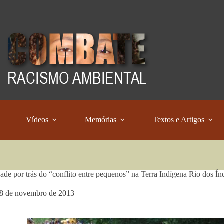
Vídeos
Memórias
Textos e Artigos
dade por trás do “conflito entre pequenos” na Terra Indígena Rio dos Ín
8 de novembro de 2013