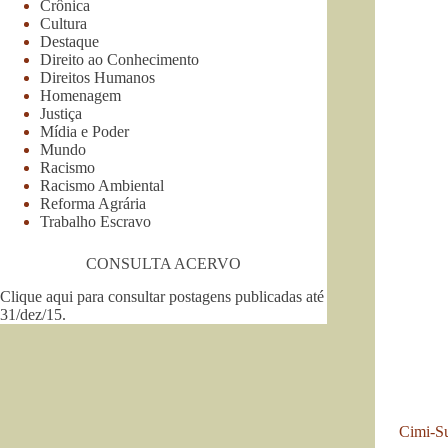
Crônica
Cultura
Destaque
Direito ao Conhecimento
Direitos Humanos
Homenagem
Justiça
Mídia e Poder
Mundo
Racismo
Racismo Ambiental
Reforma Agrária
Trabalho Escravo
CONSULTA ACERVO
Clique aqui para consultar postagens publicadas até
31/dez/15
.
Cimi-Su