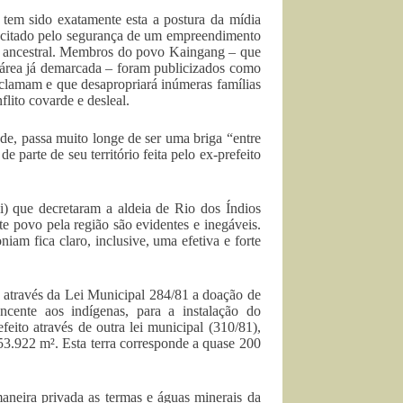
tem sido exatamente esta a postura da mídia
incitado pelo segurança de um empreendimento
rio ancestral. Membros do povo Kaingang – que
 área já demarcada – foram publicizados como
oclamam e que desapropriará inúmeras famílias
lito covarde e desleal.
de, passa muito longe de ser uma briga “entre
 parte de seu território feita pelo ex-prefeito
i) que decretaram a aldeia de Rio dos Índios
 povo pela região são evidentes e inegáveis.
am fica claro, inclusive, uma efetiva e forte
 através da Lei Municipal 284/81 a doação de
cente aos indígenas, para a instalação do
to através de outra lei municipal (310/81),
53.922 m². Esta terra corresponde a quase 200
aneira privada as termas e águas minerais da