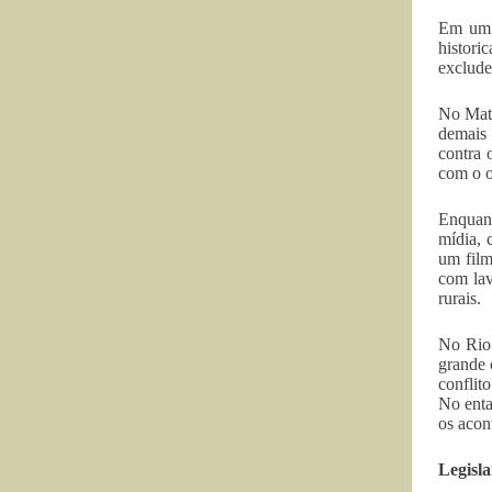
Em um B
histori
exclude
No Mato
demais 
contra 
com o ob
Enquant
mídia, 
um film
com lav
rurais.
No Rio 
grande 
conflit
No enta
os acon
Legisl