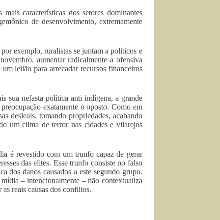
 mais características dos setores dominantes
hegemônico de desenvolvimento, extremamente
or exemplo, ruralistas se juntam a políticos e
e novembro, aumentar radicalmente a ofensiva
um leilão para arrecadar recursos financeiros
ís sua nefasta política anti indígena, a grande
 de preocupação exatamente o oposto. Como em
lhas desleais, tomando propriedades, acabando
o um clima de terror nas cidades e vilarejos
dia é revestido com um trunfo capaz de gerar
ses das elites. Esse trunfo consiste no falso
tica dos danos causados a este segundo grupo.
a mídia – intencionalmente – não contextualiza
as reais causas dos conflitos.