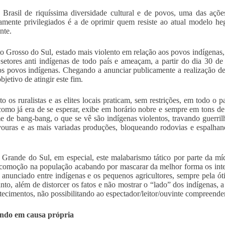
rasil de riquíssima diversidade cultural e de povos, uma das ações
camente privilegiados é a de oprimir quem resiste ao atual modelo 
nte.
 Grosso do Sul, estado mais violento em relação aos povos indígenas, p
setores anti indígenas de todo país e ameaçam, a partir do dia 30 d
os povos indígenas. Chegando a anunciar publicamente a realização de 
jetivo de atingir este fim.
o os ruralistas e as elites locais praticam, sem restrições, em todo o pa
como já era de se esperar, exibe em horário nobre e sempre em tons
e de bang-bang, o que se vê são indígenas violentos, travando guerri
ouras e as mais variadas produções, bloqueando rodovias e espalhand
Grande do Sul, em especial, este malabarismo tático por parte da mí
comoção na população acabando por mascarar da melhor forma os interes
o anunciado entre indígenas e os pequenos agricultores, sempre pela ó
nto, além de distorcer os fatos e não mostrar o “lado” dos indígenas, 
tecimentos, não possibilitando ao espectador/leitor/ouvinte compreender 
ando em causa própria