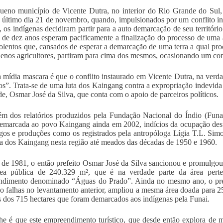
eno município de Vicente Dutra, no interior do Rio Grande do Sul, 
 último dia 21 de novembro, quando, impulsionados por um conflito 
, os indígenas decidiram partir para a auto demarcação de seu territó
 de dez anos esperam pacificamente a finalização do processo de uma
iolentos que, cansados de esperar a demarcação de uma terra a qual pr
enos agricultores, partiram para cima dos mesmos, ocasionando um conf
 mídia mascara é que o conflito instaurado em Vicente Dutra, na verda
s”. Trata-se de uma luta dos Kaingang contra a expropriação indevida de
de, Osmar José da Silva, que conta com o apoio de parceiros políticos.
ém dos relatórios produzidos pela Fundação Nacional do Índio (Funa
marcada ao povo Kaingang ainda em 2002, indícios da ocupação deste
gos e produções como os registrados pela antropóloga Lígia T.L. Simoni
a dos Kaingang nesta região até meados das décadas de 1950 e 1960.
de 1981, o então prefeito Osmar José da Silva sancionou e promulgou
ea pública de 240.329 m², que é na verdade parte da área perten
dimento denominado “Águas do Prado”. Ainda no mesmo ano, o prefei
o falhas no levantamento anterior, ampliou a mesma área doada para 2
s dos 715 hectares que foram demarcados aos indígenas pela Funai.
he é que este empreendimento turístico, que desde então explora de m