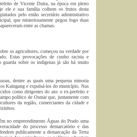
prefeito de Vicente Dutra, na época em pleno
oje ele e sua família colhem os frutos desta
strados pelo então secretário administrativo
icipal, que misteriosamente pegou fogo duas
sapareceram entre as chamas.
obre os agricultores, começou na verdade por
do. Estas provocações de cunho racista e
 guarda sobre os indígenas já são há muito
ssoas, dentre as quais uma pequena minoria
r os Kaingang e expulsá-los do município. Nas
cidos como dirigentes do ato: o ex-prefeito e
 campo político de Osmar que, juntamente com
cultores da região, comerciantes da cidade e
izinhos.
e têm no empreendimento Águas do Prado uma
 veracidade do processo demarcatório e das
efendem publicamente a demarcação da Terra