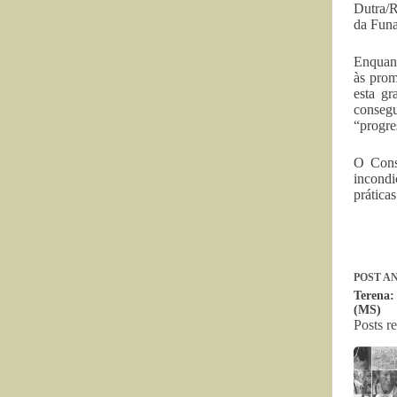
Dutra/R
da Funa
Enquant
às prom
esta gr
consegu
“progre
O Conse
incondi
prática
POST
AN
Terena:
(MS)
Posts r