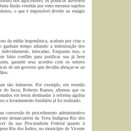
rias) dos agricultores, os políticos advertem
utra ilusão vendida por estes mesmos sujeitos
olonos, o que é impossível devido ao estágio
uloso da mídia hegemônica, acabam por criar o
nto ganham tempo adiando a indenização dos
s indevidamente, intocadas. Enquanto isso, o
e falso conflito para justificar sua já bem
ssim, garantir seus acordos com os setores
ticas de um governo que decidiu abraçar-se ao
dãos.
rais são inúmeras. Por exemplo, em reunião
te do Incra, Roberto Ramos, afirmou que os
ntados em terras destinadas à reforma agrária
s o levantamento fundiário já foi realizado.
ma conversão do procedimento administrativo
ento demarcatório da Terra Indígena Rio dos
ecer da sua Procuradoria Federal quanto à
ígena Rio dos Índios, no município de Vicente