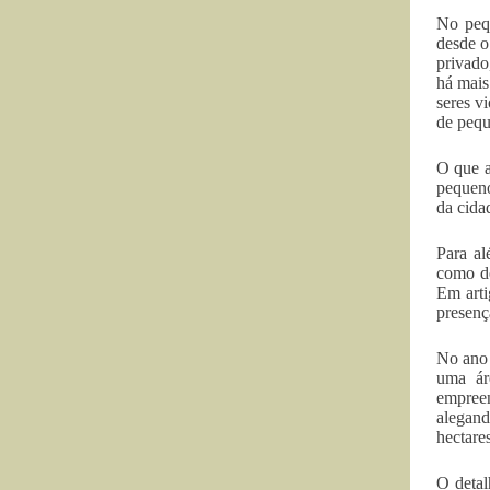
No pequ
desde o
privado
há mais
seres v
de pequ
O que a
pequeno
da cida
Para al
como de
Em arti
presenç
No ano 
uma ár
empreen
alegand
hectare
O detal