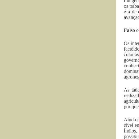
Indígen
os trab
é a de 
avançad
Falso c
Os inte
factóid
colonos
governo
conheci
dominan
agroneg
As táti
realiza
agricul
por que
Ainda e
cível e
Índios
possibi