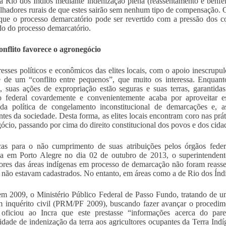
a Rio dos Índios mediante indenização plena (reassentamento e benfeito
alhadores rurais de que estes sairão sem nenhum tipo de compensação. O
que o processo demarcatório pode ser revertido com a pressão dos c
o do processo demarcatório.
onflito favorece o agronegócio
resses políticos e econômicos das elites locais, com o apoio inescrup
e de um “conflito entre pequenos”, que muito os interessa. Enqua
, suas ações de expropriação estão seguras e suas terras, garantida
 federal covardemente e convenientemente acaba por aproveitar est
da política de congelamento inconstitucional de demarcações e, a
tes da sociedade. Desta forma, as elites locais encontram coro nas prá
ócio, passando por cima do direito constitucional dos povos e dos cida
cas para o não cumprimento de suas atribuições pelos órgãos fede
da em Porto Alegre no dia 02 de outubro de 2013, o superintenden
tores das áreas indígenas em processo de demarcação não foram reasse
 não estavam cadastrados. No entanto, em áreas como a de Rio dos Índio
m 2009, o Ministério Público Federal de Passo Fundo, tratando de u
m inquérito civil (PRM/PF 2009), buscando fazer avançar o procedim
, oficiou ao Incra que este prestasse “informações acerca do par
lidade de indenização da terra aos agricultores ocupantes da Terra Ind