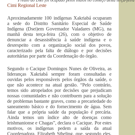
Prédio do Dsei foi ocupado pelos índios no começo desta terça-fei
Cimi Regional Leste
Aproximadamente 100 indígenas Xakriabá ocuparam
a sede do Distrito Sanitário Especial de Saúde
Indígena (Dsei)em Governador Valadares (MG), na
manhã desta terça-feira (26), com o objetivo de
denunciar a desassistência à saúde indígena e o
desrespeito com a organização social dos povos,
caracterizado pela falta de diálogo e por decisões
autoritárias por parte da Coordenação do órgão.
Segundo o Cacique Domingos Nunes de Oliveira, as
lideranças Xakriabá sempre foram consultadas e
ouvidas pelos responsáveis pelos órgãos da saúde, o
que não acontece na atual gestão. “Pelo contrário,
temos sido atropelados por decisões que prejudicam
nossas comunidades e não contribuem para a solução
de problemas bastante graves, como a precariedade do
saneamento básico e do fornecimento de água. Sem
falar que a própria saúde da população é precária.
Ainda temos um índice alto de doenças como
leishmanionse e Chagas”, declara o Cacique. Por estes
motivos, os indígenas pedem a saída da atual
Coordenadora, Elizabeth Stheling, que, segundo eles,