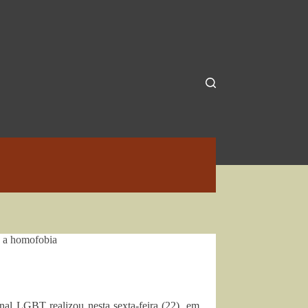
a a homofobia
l LGBT realizou nesta sexta-feira (22), em