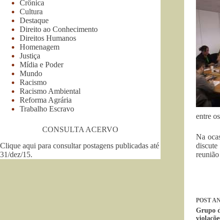
Crônica
Cultura
Destaque
Direito ao Conhecimento
Direitos Humanos
Homenagem
Justiça
Mídia e Poder
Mundo
Racismo
Racismo Ambiental
Reforma Agrária
Trabalho Escravo
entre o
CONSULTA ACERVO
Na ocas
Clique aqui para consultar postagens publicadas até
discute
31/dez/15
.
reunião
POST
AN
Grupo d
violaçõe