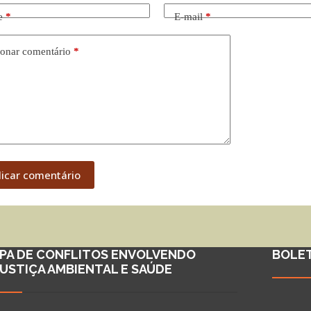
e
*
E-mail
*
onar comentário
*
licar comentário
PA DE CONFLITOS ENVOLVENDO
BOLE
JUSTIÇA AMBIENTAL E SAÚDE