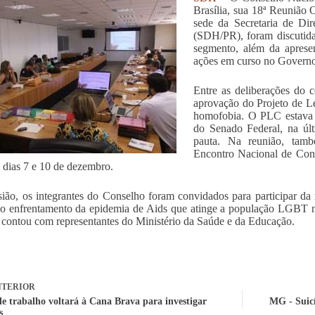
Brasília, sua 18ª Reunião 
sede da Secretaria de Di
(SDH/PR), foram discutidas
segmento, além da aprese
ações em curso no Governo
Entre as deliberações do c
aprovação do Projeto de L
homofobia. O PLC estava
do Senado Federal, na últi
pauta. Na reunião, tam
Encontro Nacional de Cons
s dias 7 e 10 de dezembro.
ião, os integrantes do Conselho foram convidados para participar da
 o enfrentamento da epidemia de Aids que atinge a população LGBT n
 contou com representantes do Ministério da Saúde e da Educação.
TERIOR
e trabalho voltará à Cana Brava para investigar
MG - Suicí
s