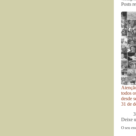
Posts r
Atenção
todos o
desde se
31 de d
3
Deixe 
O seu en