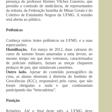
presença do professor Hermes Vilchez Guerrero, que
presidiu a comissão de sindicância, de representantes
da reitoria, da Federação Israelita de Minas Gerais e do
Coletivo de Estudantes Negros da UFMG. A reunião
será aberta ao público.
Polêmicas
Conheça outros trotes polêmicos na UFMG e a suas
repercussões:
Humilhação.
Em março de 2012, duas calouras do
curso de turismo foram amarradas a uma árvore, ao
mesmo tempo em que dois veteranos, caracterizados
de policiais militares, faziam as moças chuparem
pedaços de pau, que simulavam cassetetes.
Outro lado.
Apesar do conteúdo pornográfico da
cena, as alunas disseram à diretoria do Instituto de
Geociências (IGC), responsável pelo curso, que não
foram obrigadas a nada e que continuariam
participando das “brincadeiras”.
Punição
Relatório. Até o final deste mês, a UFMG deve