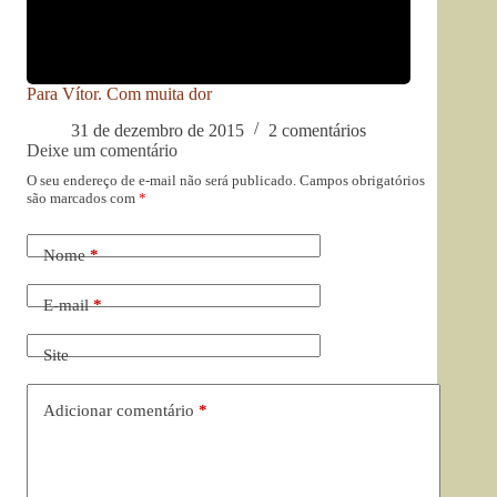
Para Vítor. Com muita dor
31 de dezembro de 2015
2 comentários
Deixe um comentário
O seu endereço de e-mail não será publicado.
Campos obrigatórios
são marcados com
*
Nome
*
E-mail
*
Site
Adicionar comentário
*