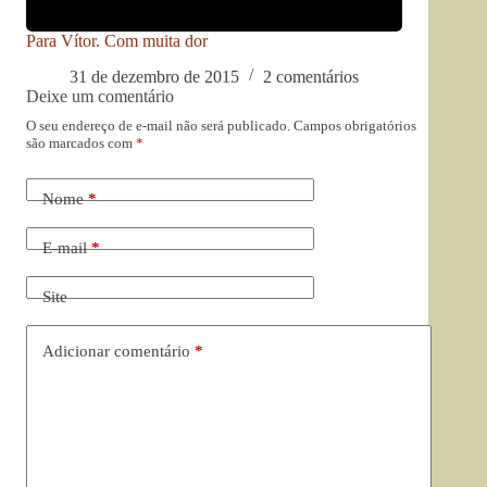
Para Vítor. Com muita dor
31 de dezembro de 2015
2 comentários
Deixe um comentário
O seu endereço de e-mail não será publicado.
Campos obrigatórios
são marcados com
*
Nome
*
E-mail
*
Site
Adicionar comentário
*