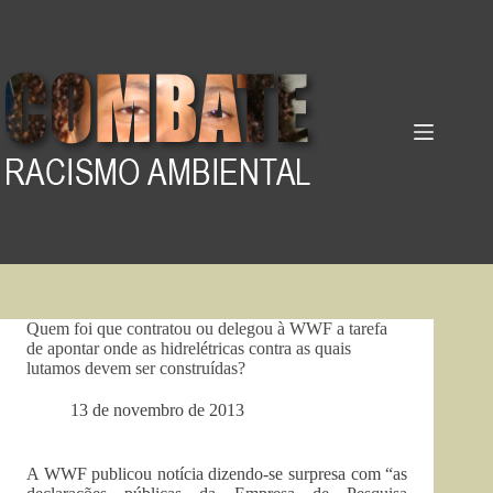
Pular
para
o
conteúdo
Quem foi que contratou ou delegou à WWF a tarefa
de apontar onde as hidrelétricas contra as quais
lutamos devem ser construídas?
13 de novembro de 2013
A WWF publicou notícia dizendo-se surpresa com “as