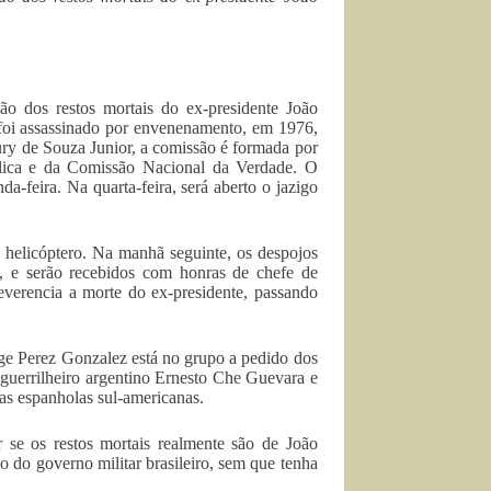
o dos restos mortais do ex-presidente João
e foi assassinado por envenenamento, em 1976,
ury de Souza Junior, a comissão é formada por
blica e da Comissão Nacional da Verdade. O
a-feira. Na quarta-feira, será aberto o jazigo
 helicóptero. Na manhã seguinte, os despojos
ca, e serão recebidos com honras de chefe de
everencia a morte do ex-presidente, passando
ge Perez Gonzalez está no grupo a pedido dos
 guerrilheiro argentino Ernesto Che Guevara e
as espanholas sul-americanas.
r se os restos mortais realmente são de João
 do governo militar brasileiro, sem que tenha