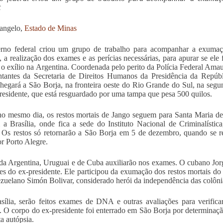
t
angelo,
Estado de Minas
rno federal criou um grupo de trabalho para acompanhar a exumaçã
, a realização dos exames e as perícias necessárias, para apurar se el
 o exílio na Argentina. Coordenada pelo perito da Polícia Federal Ama
ntantes da Secretaria de Direitos Humanos da Presidência da Repú
hegará a São Borja, na fronteira oeste do Rio Grande do Sul, na segund
residente, que está resguardado por uma tampa que pesa 500 quilos.
no mesmo dia, os restos mortais de Jango seguem para Santa Maria de
a Brasília, onde fica a sede do Instituto Nacional de Criminalísti
 Os restos só retornarão a São Borja em 5 de dezembro, quando se r
or Porto Alegre.
 da Argentina, Uruguai e de Cuba auxiliarão nos exames. O cubano Jor
res do ex-presidente. Ele participou da exumação dos restos mortais do
zuelano Simón Bolivar, considerado herói da independência das colôni
ília, serão feitos exames de DNA e outras avaliações para verifica
. O corpo do ex-presidente foi enterrado em São Borja por determinação
ta autópsia.