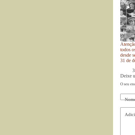
Atenção
todos o
desde se
31 de d
3
Deixe 
O seu en
Nom
Adici