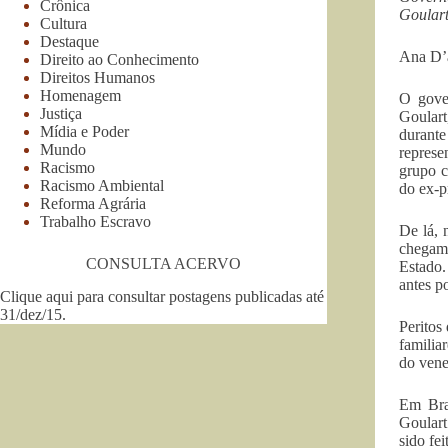
Crônica
Goular
Cultura
Destaque
Ana D’
Direito ao Conhecimento
Direitos Humanos
Homenagem
O gove
Justiça
Goulart
Mídia e Poder
durante
Mundo
represe
Racismo
grupo c
Racismo Ambiental
do ex-p
Reforma Agrária
Trabalho Escravo
De lá, 
chegam 
CONSULTA ACERVO
Estado.
antes p
Clique aqui para consultar postagens publicadas até
31/dez/15
.
Peritos
familia
do vene
Em Bras
Goulart
sido fei