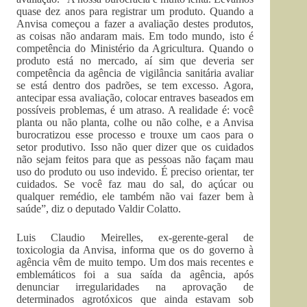
quase dez anos para registrar um produto. Quando a
Anvisa começou a fazer a avaliação destes produtos,
as coisas não andaram mais. Em todo mundo, isto é
competência do Ministério da Agricultura. Quando o
produto está no mercado, aí sim que deveria ser
competência da agência de vigilância sanitária avaliar
se está dentro dos padrões, se tem excesso. Agora,
antecipar essa avaliação, colocar entraves baseados em
possíveis problemas, é um atraso. A realidade é: você
planta ou não planta, colhe ou não colhe, e a Anvisa
burocratizou esse processo e trouxe um caos para o
setor produtivo. Isso não quer dizer que os cuidados
não sejam feitos para que as pessoas não façam mau
uso do produto ou uso indevido. É preciso orientar, ter
cuidados. Se você faz mau do sal, do açúcar ou
qualquer remédio, ele também não vai fazer bem à
saúde”, diz o deputado Valdir Colatto.
Luis Claudio Meirelles, ex-gerente-geral de
toxicologia da Anvisa, informa que os do governo à
agência vêm de muito tempo. Um dos mais recentes e
emblemáticos foi a sua saída da agência, após
denunciar irregularidades na aprovação de
determinados agrotóxicos que ainda estavam sob