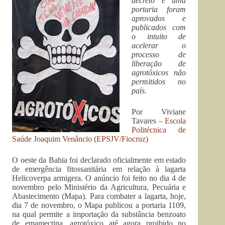
decreto e uma
portaria foram
aprovados e
publicados com
o intuito de
acelerar o
processo de
liberação de
agrotóxicos não
permitidos no
país.
Por Viviane
Tavares –
Escola
Politécnica de
Saúde Joaquim Venâncio (EPSJV/Fiocruz)
O oeste da Bahia foi declarado oficialmente em estado
de emergência fitossanitária em relação à lagarta
Helicoverpa armigera. O anúncio foi feito no dia 4 de
novembro pelo Ministério da Agricultura, Pecuária e
Abastecimento (Mapa). Para combater a lagarta, hoje,
dia 7 de novembro, o Mapa publicou a portaria 1109,
na qual permite a importação da substância benzoato
de emamectina, agrotóxico até agora proibido no