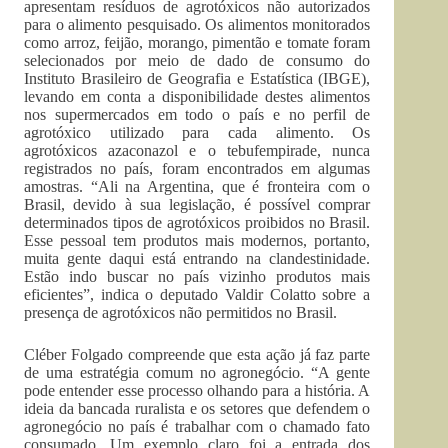
apresentam resíduos de agrotóxicos não autorizados
para o alimento pesquisado. Os alimentos monitorados
como arroz, feijão, morango, pimentão e tomate foram
selecionados por meio de dado de consumo do
Instituto Brasileiro de Geografia e Estatística (IBGE),
levando em conta a disponibilidade destes alimentos
nos supermercados em todo o país e no perfil de
agrotóxico utilizado para cada alimento. Os
agrotóxicos azaconazol e o tebufempirade, nunca
registrados no país, foram encontrados em algumas
amostras. “Ali na Argentina, que é fronteira com o
Brasil, devido à sua legislação, é possível comprar
determinados tipos de agrotóxicos proibidos no Brasil.
Esse pessoal tem produtos mais modernos, portanto,
muita gente daqui está entrando na clandestinidade.
Estão indo buscar no país vizinho produtos mais
eficientes”, indica o deputado Valdir Colatto sobre a
presença de agrotóxicos não permitidos no Brasil.
Cléber Folgado compreende que esta ação já faz parte
de uma estratégia comum no agronegócio. “A gente
pode entender esse processo olhando para a história. A
ideia da bancada ruralista e os setores que defendem o
agronegócio no país é trabalhar com o chamado fato
consumado. Um exemplo claro foi a entrada dos