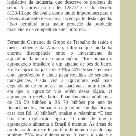
legislativa da indústria, que descreve os projetos do
setor. A aprovação da lei 12873/13 e do decreto
8133/13,que ela avalia como muito importantes para o
desenvolvimento dessa área, fazem parte desta agenda.
“Isso permitirá uma maior proteção da produção
brasileira e da competitividade”, informa.
Fernando Carneiro, do Grupo de Trabalho de saúde e
meio ambiente da Abrasco, informa que ainda há
enorme discrepância entre o investimento da
agricultura familiar e o agronegócio. “Eu comparo o
agronegócio brasileiro a um gigante de pés de barro.
Hoje o agricultor gasta de 30% a 40% de seus recursos
com agrotóxicos e ainda paga royalties de sementes
transgênicas. Cada vez a agricultura está mais
dependente de empresas transnacionais, num modelo
em que o agricultor vira refém dessa lógica. O
agronegócio recebe fartos financiamentos públicos –
de R$ 50 bilhões a R$ 70 bilhões por ano de
financiamento-, enquanto a agricultura familiar fica na
casa dos R$ 10 bilhões”, analisa e relembra: “E isso
não tem explicação lógica. O mito de que o
agronegócio alimenta o Brasil é mentira. As áreas de
produção de arroz e feijão têm diminuído e as de soja
subiram 55% nos últimos anos. A cana, a soja e o