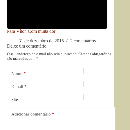
Para Vítor. Com muita dor
31 de dezembro de 2015
2 comentários
Deixe um comentário
O seu endereço de e-mail não será publicado.
Campos obrigatórios
são marcados com
*
Nome
*
E-mail
*
Site
Adicionar comentário
*