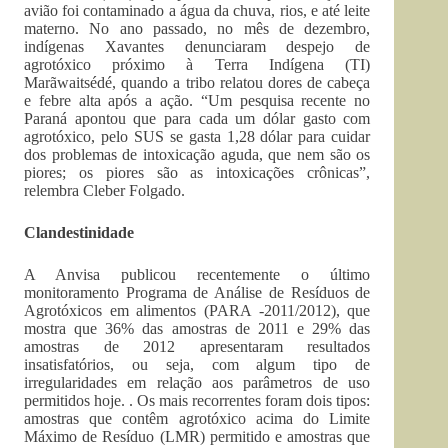
avião foi contaminado a água da chuva, rios, e até leite
materno. No ano passado, no mês de dezembro,
indígenas Xavantes denunciaram despejo de
agrotóxico próximo à Terra Indígena (TI)
Marãwaitsédé, quando a tribo relatou dores de cabeça
e febre alta após a ação. “Um pesquisa recente no
Paraná apontou que para cada um dólar gasto com
agrotóxico, pelo SUS se gasta 1,28 dólar para cuidar
dos problemas de intoxicação aguda, que nem são os
piores; os piores são as intoxicações crônicas”,
relembra Cleber Folgado.
Clandestinidade
A Anvisa publicou recentemente o último
monitoramento Programa de Análise de Resíduos de
Agrotóxicos em alimentos (PARA -2011/2012), que
mostra que 36% das amostras de 2011 e 29% das
amostras de 2012 apresentaram resultados
insatisfatórios, ou seja, com algum tipo de
irregularidades em relação aos parâmetros de uso
permitidos hoje. . Os mais recorrentes foram dois tipos:
amostras que contêm agrotóxico acima do Limite
Máximo de Resíduo (LMR) permitido e amostras que