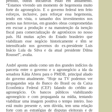
período, outras iniciativas estão em andamento.
“Estamos vivendo um momento de hegemonia muito
forte do agronegócio. E o governo federal tem feito
esforços, inclusive, para reforçar essa hegemonia,
tendo em vista, o tamanho dos investimentos nos
portos nas ferrovias, em grandes obras comprometidas
em escoar a produção e na manutenção da isenção
fiscal para comercialização de agrotóxicos no nosso
país. Há muitas ações do Estado brasileiro que
viabilizam esse negócio historicamente e têm se
intensificado nos governos do ex-presidente Luis
Inácio Lula da Silva e da atual presidente Dilma
Roussef”, avalia.
André aponta ainda como um dos grandes indícios da
parceria entre o governo e o agronegócio a ida da
senadora Kátia Abreu para o PMDB, principal aliado
do governo atualmente. “Hoje na TV podemos ver
propagandas seja do Banco do Brasil ou da Caixa
Econômica Federal (CEF) falando do crédito ao
agronegócio. Os bancos públicos viabilizando
agronegócio e com propaganda na mídia, tentando
viabilizar uma imagem positiva o tempo inteiro. Isso
está muito presente e, sem dúvida, tem uma relação
forte com as estratégias de disputas eleitorais e de