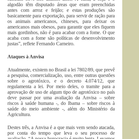
algodão têm disputado áreas que eram preenchidas
antes com arroz e feijão; e estas produções são
basicamente para exportação, para servir de ração para
os animais americanos, chineses, para deixar os
americanos mais obesos, para garantir que eles fiquem
mais gordinhos, não é para acabar com a fome. O que
acaba com a fome são políticas de desenvolvimento
justas”, reflete Fernando Carneiro.
Ataques à Anvisa
Atualmente, existem no Brasil a lei 7802/89, que prevê
a pesquisa, comercialização, uso, entre outras questões
sobre o agrotóxico, e o decreto 4.074/12, que
regulamenta a lei. Por meio deles, o tramite para a
aprovação de uso de algum tipo de agrotóxico no país
deve passar por uma avaliação da Anvisa – sobre
riscos à saúde humana -, do Ibama – sobre riscos à
saúde do meio ambiente -, além do Ministério da
Agricultura.
Destes três, a Anvisa é a que mais vem sendo atacada,
por conta do tempo que leva o seu processo de
avaliação. “A nossa burocracia é muito lenta. Levamos