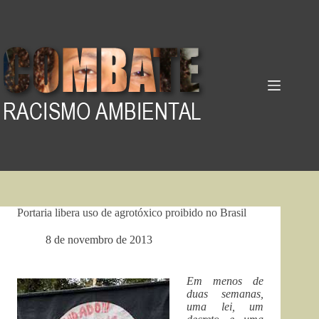
Pular
para
o
conteúdo
Portaria libera uso de agrotóxico proibido no Brasil
8 de novembro de 2013
Em menos de
duas semanas,
uma lei, um