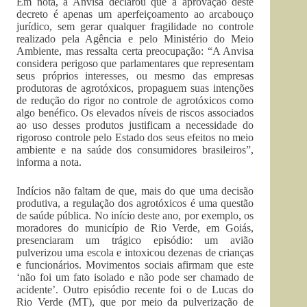
Em nota, a Anvisa declarou que a aprovação deste
decreto é apenas um aperfeiçoamento ao arcabouço
jurídico, sem gerar qualquer fragilidade no controle
realizado pela Agência e pelo Ministério do Meio
Ambiente, mas ressalta certa preocupação: “A Anvisa
considera perigoso que parlamentares que representam
seus próprios interesses, ou mesmo das empresas
produtoras de agrotóxicos, propaguem suas intenções
de redução do rigor no controle de agrotóxicos como
algo benéfico. Os elevados níveis de riscos associados
ao uso desses produtos justificam a necessidade do
rigoroso controle pelo Estado dos seus efeitos no meio
ambiente e na saúde dos consumidores brasileiros”,
informa a nota.
Indícios não faltam de que, mais do que uma decisão
produtiva, a regulação dos agrotóxicos é uma questão
de saúde pública. No início deste ano, por exemplo, os
moradores do município de Rio Verde, em Goiás,
presenciaram um trágico episódio: um avião
pulverizou uma escola e intoxicou dezenas de crianças
e funcionários. Movimentos sociais afirmam que este
‘não foi um fato isolado e não pode ser chamado de
acidente’. Outro episódio recente foi o de Lucas do
Rio Verde (MT), que por meio da pulverização de