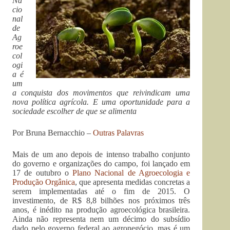
Na
cio
nal
de
Ag
roe
col
ogi
a é
um
a conquista dos movimentos que reivindicam uma
nova política agrícola. E uma oportunidade para a
sociedade escolher de que se alimenta
Por Bruna Bernacchio –
Outras Palavras
Mais de um ano depois de intenso trabalho conjunto
do governo e organizações do campo, foi lançado em
17 de outubro o
Plano Nacional de Agroecologia e
Produção Orgânica
, que apresenta medidas concretas a
serem implementadas até o fim de 2015. O
investimento, de R$ 8,8 bilhões nos próximos três
anos, é inédito na produção agroecológica brasileira.
Ainda não representa nem um décimo do subsídio
dado pelo governo federal ao agronegócio, mas é um