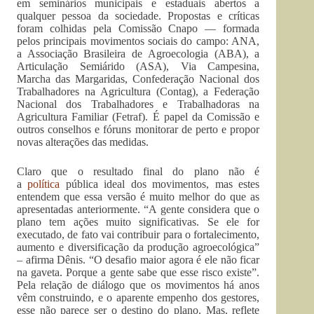
em seminários municipais e estaduais abertos a
qualquer pessoa da sociedade. Propostas e críticas
foram colhidas pela Comissão Cnapo — formada
pelos principais movimentos sociais do campo: ANA,
a Associação Brasileira de Agroecologia (ABA), a
Articulação Semiárido (ASA), Via Campesina,
Marcha das Margaridas, Confederação Nacional dos
Trabalhadores na Agricultura (Contag), a Federação
Nacional dos Trabalhadores e Trabalhadoras na
Agricultura Familiar (Fetraf). É papel da Comissão e
outros conselhos e fóruns monitorar de perto e propor
novas alterações das medidas.
Claro que o resultado final do plano não é
a
política
pública ideal dos movimentos, mas estes
entendem que essa versão é muito melhor do que as
apresentadas anteriormente. “A gente considera que o
plano tem ações muito significativas. Se ele for
executado, de fato vai contribuir para o fortalecimento,
aumento e diversificação da produção agroecológica”
– afirma Dênis. “O desafio maior agora é ele não ficar
na gaveta. Porque a gente sabe que esse risco existe”.
Pela relação de diálogo que os movimentos há anos
vêm construindo, e o aparente empenho dos gestores,
esse não parece ser o destino do plano. Mas, reflete