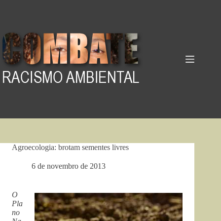
Pular
para
o
conteúdo
Agroecologia: brotam sementes livres
6 de novembro de 2013
O
Pla
no