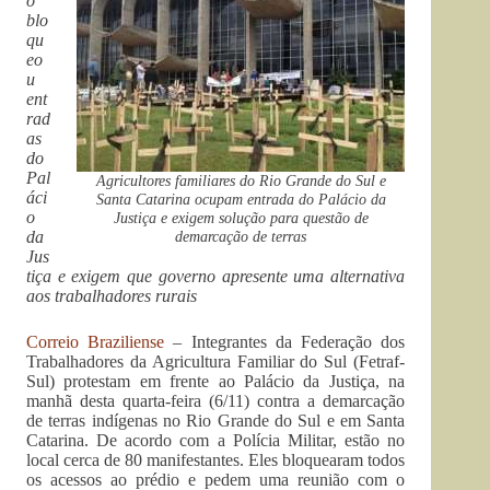
o
blo
qu
eo
u
ent
rad
as
do
Pal
Agricultores familiares do Rio Grande do Sul e
áci
Santa Catarina ocupam entrada do Palácio da
o
Justiça e exigem solução para questão de
demarcação de terras
da
Jus
tiça e exigem que governo apresente uma alternativa
aos trabalhadores rurais
Correio Braziliense
– Integrantes da Federação dos
Trabalhadores da Agricultura Familiar do Sul (Fetraf-
Sul) protestam em frente ao Palácio da Justiça, na
manhã desta quarta-feira (6/11) contra a demarcação
de terras indígenas no Rio Grande do Sul e em Santa
Catarina. De acordo com a Polícia Militar, estão no
local cerca de 80 manifestantes. Eles bloquearam todos
os acessos ao prédio e pedem uma reunião com o