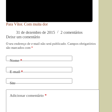
Para Vítor. Com muita dor
31 de dezembro de 2015
2 comentários
Deixe um comentário
O seu endereço de e-mail não será publicado.
Campos obrigatórios
são marcados com
*
Nome
*
E-mail
*
Site
Adicionar comentário
*