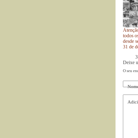
Atenção
todos o
desde se
31 de d
3
Deixe 
O seu en
Nom
Adici