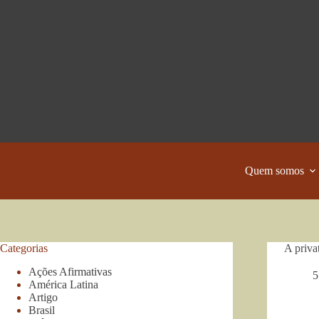
Pular
para
o
conteúdo
Quem somos
Categorias
A priva
Ações Afirmativas
5
América Latina
Artigo
Brasil