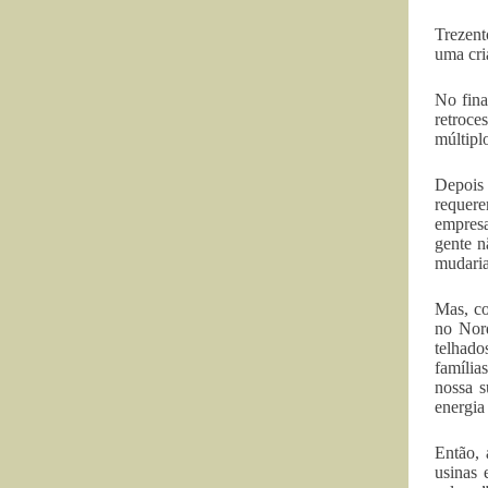
Trezent
uma cri
No fina
retroce
múltipl
Depois 
requere
empresa
gente n
mudaria
Mas, co
no Nord
telhado
família
nossa s
energia
Então, 
usinas 