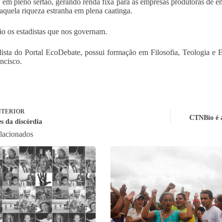
” em pleno sertão, gerando renda fixa para as empresas produtoras de e
 aquela riqueza estranha em plena caatinga.
ão os estadistas que nos governam.
lista do Portal EcoDebate, possui formação em Filosofia, Teologia 
ncisco.
TERIOR
CTNBio é a
s da discórdia
elacionados