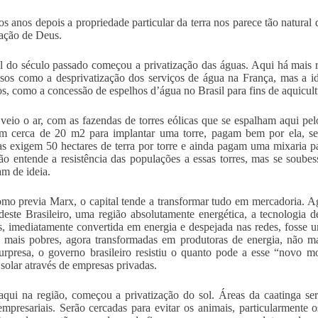
os anos depois a propriedade particular da terra nos parece tão natural
ação de Deus.
l do século passado começou a privatização das águas. Aqui há mais 
ssos como a desprivatização dos serviços de água na França, mas a i
os, como a concessão de espelhos d’água no Brasil para fins de aquicult
veio o ar, com as fazendas de torres eólicas que se espalham aqui p
m cerca de 20 m2 para implantar uma torre, pagam bem por ela, sen
s exigem 50 hectares de terra por torre e ainda pagam uma mixaria pa
ão entende a resistência das populações a essas torres, mas se soub
m de ideia.
mo previa Marx, o capital tende a transformar tudo em mercadoria. A
este Brasileiro, uma região absolutamente energética, a tecnologia d
s, imediatamente convertida em energia e despejada nas redes, fosse u
s mais pobres, agora transformadas em produtoras de energia, não m
urpresa, o governo brasileiro resistiu o quanto pode a esse “novo 
 solar através de empresas privadas.
aqui na região, começou a privatização do sol. Áreas da caatinga s
empresariais. Serão cercadas para evitar os animais, particularmente o