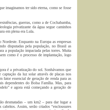
 que imaginamos ter sido eterna, como se fosse
resistências, guerras, como a de Cochabamba,
deologia privatizante da água segue caminhos
ura em plena era Lula.
elo Nordeste. Enquanto na Europa as empresas
do disputadas pela população, no Brasil as
ra a população impactada pelas torres. Muita
essem como é o processo de implantação, logo
gora é a privatização do sol. Sonhávamos que
e captação da luz solar através de placas nos
m fator essencial de geração de renda para as
ais dependentes do Bolsa Família. Mas, para
modelo” e agora está começando a geração de
erão desmatadas – um km2 – para dar lugar a
s cabritos. Assim, serão criados “enclousures