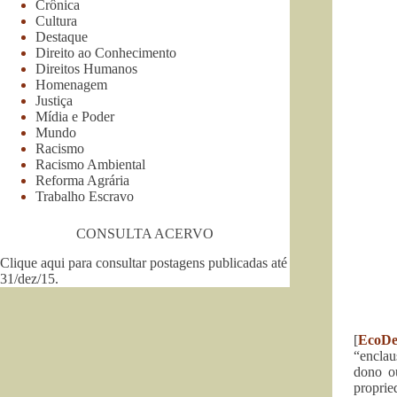
Crônica
Cultura
Destaque
Direito ao Conhecimento
Direitos Humanos
Homenagem
Justiça
Mídia e Poder
Mundo
Racismo
Racismo Ambiental
Reforma Agrária
Trabalho Escravo
CONSULTA ACERVO
Clique aqui para consultar postagens publicadas até
31/dez/15
.
[
EcoDe
“enclau
dono ou
proprie