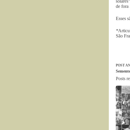
solares
de fora
Esses s
*
Articu
São Fra
POST
AN
Semente
Posts r