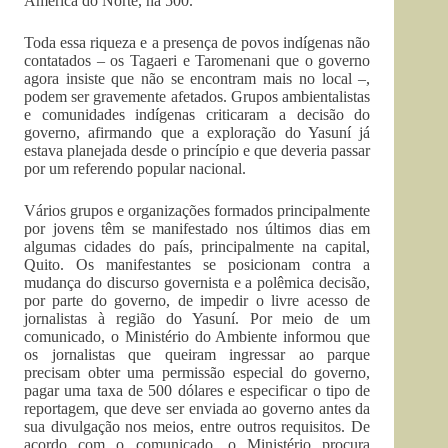
América do Norte, há 500.
Toda essa riqueza e a presença de povos indígenas não
contatados – os Tagaeri e Taromenani que o governo
agora insiste que não se encontram mais no local –,
podem ser gravemente afetados. Grupos ambientalistas
e comunidades indígenas criticaram a decisão do
governo, afirmando que a exploração do Yasuní já
estava planejada desde o princípio e que deveria passar
por um referendo popular nacional.
Vários grupos e organizações formados principalmente
por jovens têm se manifestado nos últimos dias em
algumas cidades do país, principalmente na capital,
Quito. Os manifestantes se posicionam contra a
mudança do discurso governista e a polêmica decisão,
por parte do governo, de impedir o livre acesso de
jornalistas à região do Yasuní. Por meio de um
comunicado, o Ministério do Ambiente informou que
os jornalistas que queiram ingressar ao parque
precisam obter uma permissão especial do governo,
pagar uma taxa de 500 dólares e especificar o tipo de
reportagem, que deve ser enviada ao governo antes da
sua divulgação nos meios, entre outros requisitos. De
acordo com o comunicado, o Ministério procura