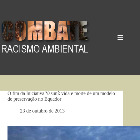
Pular
para
o
conteúdo
O fim da Iniciativa Yasuní: vida e morte de um modelo
de preservação no Equador
23 de outubro de 2013