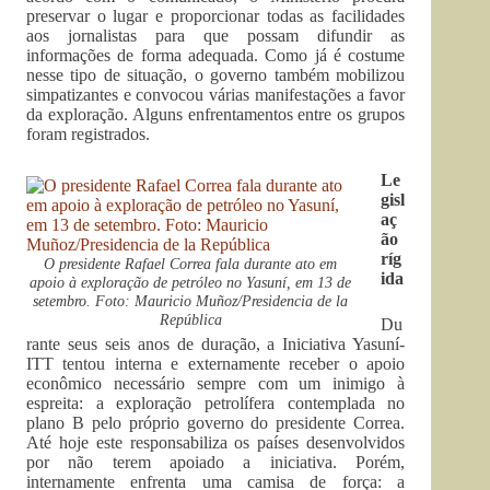
preservar o lugar e proporcionar todas as facilidades
aos jornalistas para que possam difundir as
informações de forma adequada. Como já é costume
nesse tipo de situação, o governo também mobilizou
simpatizantes e convocou várias manifestações a favor
da exploração. Alguns enfrentamentos entre os grupos
foram registrados.
Le
gisl
aç
ão
ríg
O presidente Rafael Correa fala durante ato em
ida
apoio à exploração de petróleo no Yasuní, em 13 de
setembro. Foto: Mauricio Muñoz/Presidencia de la
República
Du
rante seus seis anos de duração, a Iniciativa Yasuní-
ITT tentou interna e externamente receber o apoio
econômico necessário sempre com um inimigo à
espreita: a exploração petrolífera contemplada no
plano B pelo próprio governo do presidente Correa.
Até hoje este responsabiliza os países desenvolvidos
por não terem apoiado a iniciativa. Porém,
internamente enfrenta uma camisa de força: a