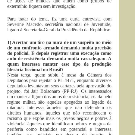
de ações de milícias que atuem como grupos de
extermínio fiquem sem investigação.
Para tratar do tema, fiz uma curta entrevista com
Severine Macedo, secretária nacional de Juventude,
ligado à Secretaria-Geral da Presidência da República:
1) Acertar um tiro na nuca de um suspeito no meio
de um confronto armado demanda muita precisão
do policial. E depois registrar uma execução como
auto de resistência demanda muita cara-de-pau. A
quem interessa manter esse tipo de produção
literária ficcional no Brasil?
Nesta terça, quem subiu à mesa da Câmara dos
Deputados para rejeitar o PL 4471, enquanto diversos
deputados levantavam seus cartazes pela aprovação do
projeto, foi Jair Bolsonaro (PP-RJ). Os interessados
em manter a figura dos autos de resistência, criada pelo
regime militar, são aqueles apegados ao legado da
ditadura. Interessa àqueles que não defendem os
direitos humanos, àqueles que não reconhecem o
racismo que expõe mais os jovens negros e pobres à
violência, àqueles que identificam pobres e negros da
periferia como bandidos em potencial e interessa
também aos policiais em desvio de função. É