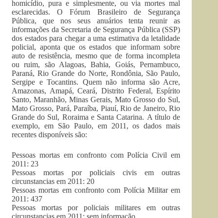
homicídio, pura e simplesmente, ou via mortes mal
esclarecidas. O Fórum Brasileiro de Segurança
Pública, que nos seus anuários tenta reunir as
informações da Secretaria de Segurança Pública (SSP)
dos estados para chegar a uma estimativa da letalidade
policial, aponta que os estados que informam sobre
auto de resistência, mesmo que de forma incompleta
ou ruim, são Alagoas, Bahia, Goiás, Pernambuco,
Paraná, Rio Grande do Norte, Rondônia, São Paulo,
Sergipe e Tocantins. Quem não informa são Acre,
Amazonas, Amapá, Ceará, Distrito Federal, Espírito
Santo, Maranhão, Minas Gerais, Mato Grosso do Sul,
Mato Grosso, Pará, Paraíba, Piauí, Rio de Janeiro, Rio
Grande do Sul, Roraima e Santa Catarina. A título de
exemplo, em São Paulo, em 2011, os dados mais
recentes disponíveis são:
Pessoas mortas em confronto com Polícia Civil em
2011: 23
Pessoas mortas por policiais civis em outras
circunstancias em 2011: 20
Pessoas mortas em confronto com Polícia Militar em
2011: 437
Pessoas mortas por policiais militares em outras
circunstancias em 2011: sem informação.