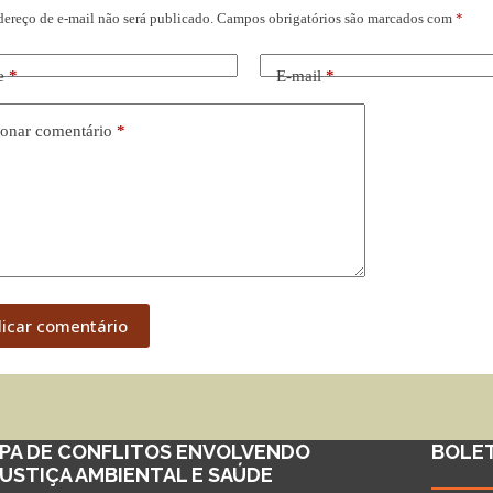
dereço de e-mail não será publicado.
Campos obrigatórios são marcados com
*
e
*
E-mail
*
onar comentário
*
licar comentário
PA DE CONFLITOS ENVOLVENDO
BOLE
JUSTIÇA AMBIENTAL E SAÚDE