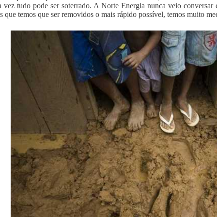
 vez tudo pode ser soterrado. A Norte Energia nunca veio conversar c
 que temos que ser removidos o mais rápido possível, temos muito med