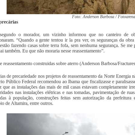
Foto: Anderson Barbosa / Fotoaren
precárias
segundo o morador, um vizinho informou que no canteiro de ob
naram. “Quando a gente tentou ir la pra ver, os seguranças da obra
 estão fazendo casas sobre terra fofa, sem nenhuma segurança. Se m
cai também. Eu que não moraria nesse reassentamento”.
e reassentamento construidas sobre aterro (Anderson Barbosa/Fractures
as de precariedade nos projetos de reassentamento da Norte Energia 
rio Público Federal recomendou ao Ibama que fiscalizasse e paralisasse
 que as instalações das mais de mil casas estavam completamente irre
aridades nas instalações elétricas e nas tomadas, pavimentação de r
adas à população, construções feitas sem autorização da prefeitu
io de Altamira, entre outros.