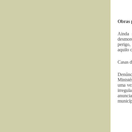
Obras 
Ainda 
desmoro
perigo,
aquilo 
Casas d
Denúnci
Ministé
uma vez
irregul
anunci
municíp