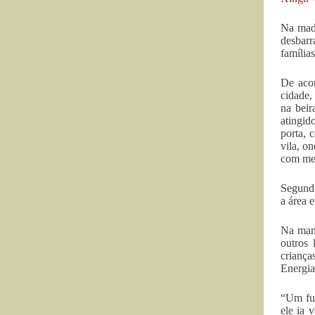
Na madr
desbarr
família
De acor
cidade,
na beir
atingid
porta, 
vila, o
com med
Segundo
a área 
Na manh
outros 
criança
Energia
“Um fun
ele ia 