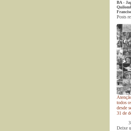
BA - Ja
Quilomb
Francis
Posts r
Atenção
todos o
desde se
31 de d
3
Deixe 