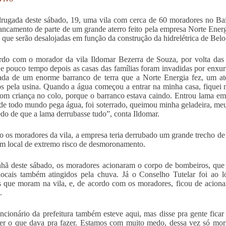
ugada deste sábado, 19, uma vila com cerca de 60 moradores no Bair
ancamento de parte de um grande aterro feito pela empresa Norte Energ
s que serão desalojadas em função da construção da hidrelétrica de Bel
do com o morador da vila Ildomar Bezerra de Souza, por volta das 
 e pouco tempo depois as casas das famílias foram invadidas por enxu
ada de um enorme barranco de terra que a Norte Energia fez, um ate
os pela usina. Quando a água começou a entrar na minha casa, fiquei 
com criança no colo, porque o barranco estava caindo. Entrou lama em
nde todo mundo pega água, foi soterrado, queimou minha geladeira, meu 
o de que a lama derrubasse tudo”, conta Ildomar.
 os moradores da vila, a empresa teria derrubado um grande trecho de f
em local de extremo risco de desmoronamento.
ã deste sábado, os moradores acionaram o corpo de bombeiros, que
locais também atingidos pela chuva. Já o Conselho Tutelar foi ao l
s que moram na vila, e, de acordo com os moradores, ficou de acionar
.
cionário da prefeitura também esteve aqui, mas disse pra gente fica
ver o que dava pra fazer. Estamos com muito medo, dessa vez só mo