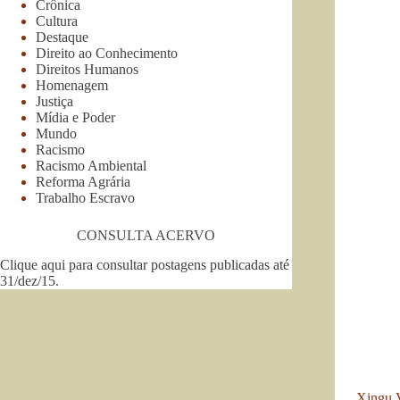
Crônica
Cultura
Destaque
Direito ao Conhecimento
Direitos Humanos
Homenagem
Justiça
Mídia e Poder
Mundo
Racismo
Racismo Ambiental
Reforma Agrária
Trabalho Escravo
CONSULTA ACERVO
Clique aqui para consultar postagens publicadas até
31/dez/15
.
Xingu 