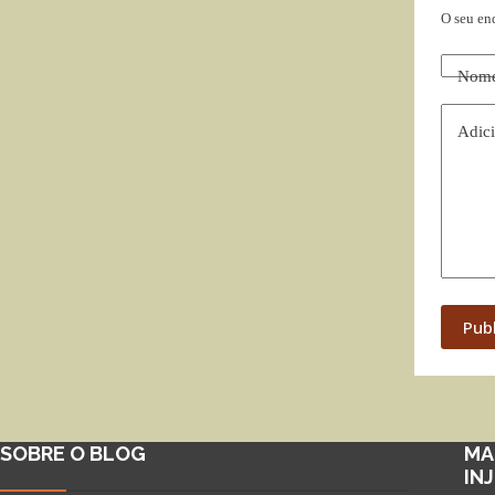
O seu en
Nom
Adici
Pub
SOBRE O BLOG
MA
IN