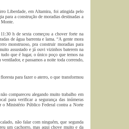
ro Liberdade, em Altamira, foi atingida pelo
ia para a construção de moradias destinadas a
o Monte.
11:30 h de sexta começou a chover forte na
rradas de água barrenta e lama. “A gente mora
rro monstruoso, pra construir moradias para
muito assustado e já ouvi vizinhos baterem na
 tudo que é lugar, o único poço que temos na
ventilador, e passamos a noite toda correndo,
loresta para fazer o aterro, o que transformou
 não compareceu alegando muito trabalho em
ocal para verificar a segurança das inúmeras
 o Ministério Público Federal contra a Norte
r calado, não falar com ninguém, que segunda
rreu um cachorro, mas aqui chove muito e da