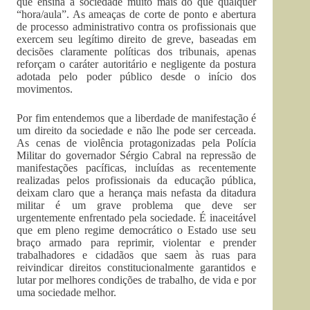
que ensina à sociedade muito mais do que qualquer
“hora/aula”. As ameaças de corte de ponto e abertura
de processo administrativo contra os profissionais que
exercem seu legítimo direito de greve, baseadas em
decisões claramente políticas dos tribunais, apenas
reforçam o caráter autoritário e negligente da postura
adotada pelo poder público desde o início dos
movimentos.
Por fim entendemos que a liberdade de manifestação é
um direito da sociedade e não lhe pode ser cerceada.
As cenas de violência protagonizadas pela Polícia
Militar do governador Sérgio Cabral na repressão de
manifestações pacíficas, incluídas as recentemente
realizadas pelos profissionais da educação pública,
deixam claro que a herança mais nefasta da ditadura
militar é um grave problema que deve ser
urgentemente enfrentado pela sociedade. É inaceitável
que em pleno regime democrático o Estado use seu
braço armado para reprimir, violentar e prender
trabalhadores e cidadãos que saem às ruas para
reivindicar direitos constitucionalmente garantidos e
lutar por melhores condições de trabalho, de vida e por
uma sociedade melhor.