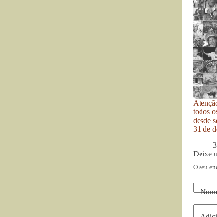
Atenção
todos o
desde se
31 de d
3
Deixe 
O seu en
Nom
Adici