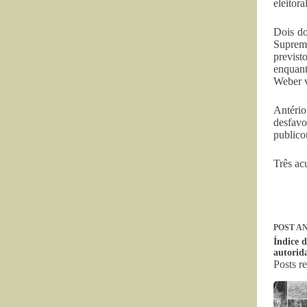
eleitor
Dois do
Suprem
previst
enquant
Weber v
Antério
desfavo
publico
Três ac
POST
AN
Índice d
autorida
Posts r