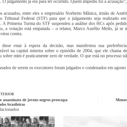
al. O julgamento já era para ter ocorrido. Quem impediu foi a acusação”,
s acusados, entre eles o empresário Norberto Mânica, irmão de Anté
o Tribunal Federal (STF) para que o julgamento seja realizado e
o. A Primeira Turma do STF suspendeu a análise dos HCs após pedido d
o, a votação está empatada – o relator, Marco Aurélio Mello, já se
otou contra.
 disse estar à espera da decisão, mas manifestou sua preferência
rável na capital mineira sobre o episódio de 2004, que ele chama de
u sobre mim é praticamente zero de verdade. O que está no processo nã
usados de serem os executores foram julgados e condenados em agosto p
TERIOR
e assassinato de jovens negros preocupa
Menos 
des brasileiras
elacionados