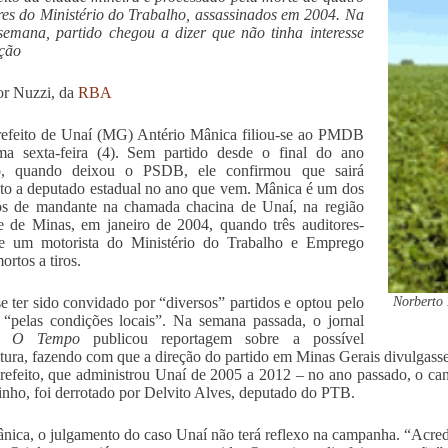
res do Ministério do Trabalho, assassinados em 2004. Na
semana, partido chegou a dizer que não tinha interesse
ação
or Nuzzi, da
RBA
efeito de Unaí (MG) Antério Mânica filiou-se ao PMDB
ma sexta-feira (4). Sem partido desde o final do ano
o, quando deixou o PSDB, ele confirmou que sairá
to a deputado estadual no ano que vem. Mânica é um dos
os de mandante na chamada chacina de Unaí, na região
e de Minas, em janeiro de 2004, quando três auditores-
s e um motorista do Ministério do Trabalho e Emprego
ortos a tiros.
Norberto 
se ter sido convidado por “diversos” partidos e optou pelo
pelas condições locais”. Na semana passada, o jornal
ro
O Tempo
publicou reportagem sobre a possível
tura, fazendo com que a direção do partido em Minas Gerais divulgasse 
refeito, que administrou Unaí de 2005 a 2012 – no ano passado, o c
nho, foi derrotado por Delvito Alves, deputado do PTB.
nica, o julgamento do caso Unaí não terá reflexo na campanha. “Acredi