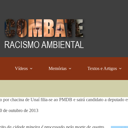
Vídeos
Memórias
Textos e Artigos
 por chacina de Unaí filia-se ao PMDB e sairá candidato a deputado e
0 de outubro de 2013
eito da cidade mineira é processado pela morte de quatro