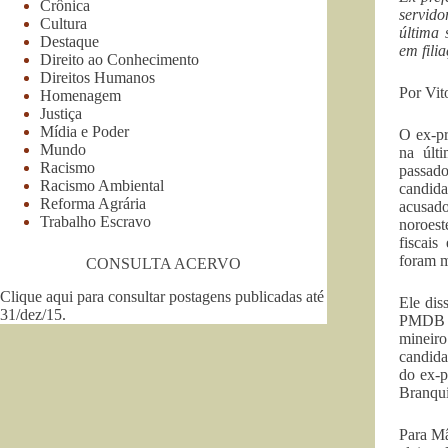
Crônica
servido
Cultura
última 
Destaque
em fili
Direito ao Conhecimento
Direitos Humanos
Por Vit
Homenagem
Justiça
Mídia e Poder
O ex-pr
Mundo
na últi
Racismo
passad
Racismo Ambiental
candida
Reforma Agrária
acusad
Trabalho Escravo
noroest
fiscai
foram m
CONSULTA ACERVO
Clique aqui para consultar postagens publicadas até
Ele dis
31/dez/15
.
PMDB “
minei
candida
do ex-p
Branqui
Para Mâ