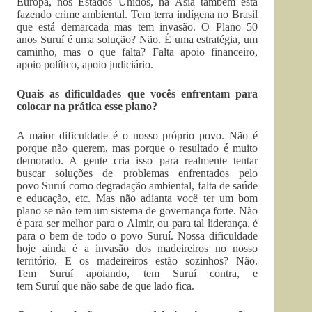
Europa, nos Estados Unidos, na Ásia também está
fazendo crime ambiental. Tem terra indígena no Brasil
que está demarcada mas tem invasão. O Plano 50
anos Suruí é uma solução? Não. É uma estratégia, um
caminho, mas o que falta? Falta apoio financeiro,
apoio político, apoio judiciário.
Quais as dificuldades que vocês enfrentam para
colocar na prática esse plano?
A maior dificuldade é o nosso próprio povo. Não é
porque não querem, mas porque o resultado é muito
demorado. A gente cria isso para realmente tentar
buscar soluções de problemas enfrentados pelo
povo Suruí como degradação ambiental, falta de saúde
e educação, etc. Mas não adianta você ter um bom
plano se não tem um sistema de governança forte. Não
é para ser melhor para o Almir, ou para tal liderança, é
para o bem de todo o povo Suruí. Nossa dificuldade
hoje ainda é a invasão dos madeireiros no nosso
território. E os madeireiros estão sozinhos? Não.
Tem Suruí apoiando, tem Suruí contra, e
tem Suruí que não sabe de que lado fica.