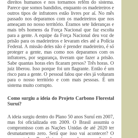
direitos humanos e nos tornamos refém do sistema.
Parece que somos bandidos, enquanto os madeireiros e
outros tipos de infratores estão livres por aí. No mês
passado nos deparamos com os madeireiros que nos
ameaçam no nosso território. Éramos sete lideranças e
mais três homens da Força Nacional que faz escolta
para a gente. A equipe da Força Nacional deu voz de
prisão para os madeireiros e levaram eles até a Polícia
Federal. A missão deles não é prender madeireiro, é só
proteger a gente, mas como nos deparamos com os
infratores, por segurança, tiveram que fazer a prisão.
Sabe quantas horas eles ficaram presos? Três horas. O
juiz liberou. Isso porque foi um flagrante. Então é um
risco para a gente. O pessoal falou que eles já voltaram
para o nosso território e com mais pessoas. É um
sistema muito corrupto.
Como surgiu a ideia do Projeto Carbono Florestal
Suruí?
A ideia surgiu dentro do Plano 50 anos Suruí em 2007,
mas foi oficializada em 2009. O Brasil assumiu o
compromisso com as Nações Unidas de até 2020 ter
desmatamento zero. Será que isso vai acontecer? O