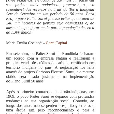
povos indígenas, ele acaba de dar mais um passo em
seu projeto mais audacioso: promover o uso
sustentável dos recursos naturais da Terra Indígena
Sete de Setembro em um período de 50 anos. Para
isso, o povo Paiter-Suruí precisa evitar que a área de
248 mil hectares de floresta seja desmatada e, ao
mesmo tempo, gerar renda para a população de cerca
de 1.300 índios
Maria Emília Coelho* –
Carta Capital
Em setembro, os Paiter-Suruí de Rondônia fecharam
um acordo com a empresa Natura e realizaram a
primeira venda de créditos de carbono certificado em
território indígena no país. A negociação foi feita
através do projeto Carbono Florestal Suruí, e o recurso
obtido será usado justamente na implementação
do Plano Suruí 50 anos.
Após o primeiro contato com os não-indígenas, em
1969, o povo Paiter-Suruí se deparou com profundas
mudanças na sua organização social. Contudo, ao
longo dos anos, não se perdeu o espírito guerreiro, e
uma árdua luta pelo reconhecimento e pela a