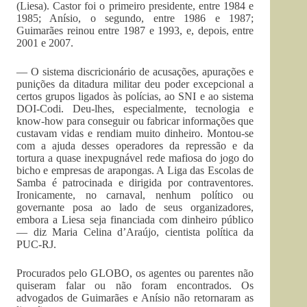
(Liesa). Castor foi o primeiro presidente, entre 1984 e
1985; Anísio, o segundo, entre 1986 e 1987;
Guimarães reinou entre 1987 e 1993, e, depois, entre
2001 e 2007.
— O sistema discricionário de acusações, apurações e
punições da ditadura militar deu poder excepcional a
certos grupos ligados às polícias, ao SNI e ao sistema
DOI-Codi. Deu-lhes, especialmente, tecnologia e
know-how para conseguir ou fabricar informações que
custavam vidas e rendiam muito dinheiro. Montou-se
com a ajuda desses operadores da repressão e da
tortura a quase inexpugnável rede mafiosa do jogo do
bicho e empresas de arapongas. A Liga das Escolas de
Samba é patrocinada e dirigida por contraventores.
Ironicamente, no carnaval, nenhum político ou
governante posa ao lado de seus organizadores,
embora a Liesa seja financiada com dinheiro público
— diz Maria Celina d’Araújo, cientista política da
PUC-RJ.
Procurados pelo GLOBO, os agentes ou parentes não
quiseram falar ou não foram encontrados. Os
advogados de Guimarães e Anísio não retornaram as