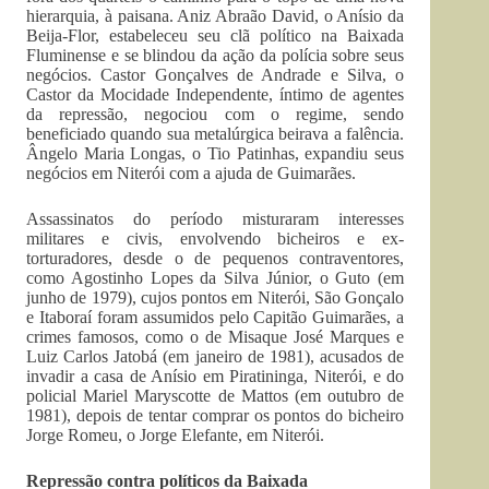
hierarquia, à paisana. Aniz Abraão David, o Anísio da
Beija-Flor, estabeleceu seu clã político na Baixada
Fluminense e se blindou da ação da polícia sobre seus
negócios. Castor Gonçalves de Andrade e Silva, o
Castor da Mocidade Independente, íntimo de agentes
da repressão, negociou com o regime, sendo
beneficiado quando sua metalúrgica beirava a falência.
Ângelo Maria Longas, o Tio Patinhas, expandiu seus
negócios em Niterói com a ajuda de Guimarães.
Assassinatos do período misturaram interesses
militares e civis, envolvendo bicheiros e ex-
torturadores, desde o de pequenos contraventores,
como Agostinho Lopes da Silva Júnior, o Guto (em
junho de 1979), cujos pontos em Niterói, São Gonçalo
e Itaboraí foram assumidos pelo Capitão Guimarães, a
crimes famosos, como o de Misaque José Marques e
Luiz Carlos Jatobá (em janeiro de 1981), acusados de
invadir a casa de Anísio em Piratininga, Niterói, e do
policial Mariel Maryscotte de Mattos (em outubro de
1981), depois de tentar comprar os pontos do bicheiro
Jorge Romeu, o Jorge Elefante, em Niterói.
Repressão contra políticos da Baixada