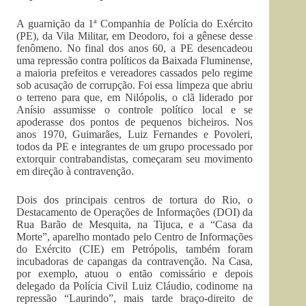
A guarnição da 1ª Companhia de Polícia do Exército
(PE), da Vila Militar, em Deodoro, foi a gênese desse
fenômeno. No final dos anos 60, a PE desencadeou
uma repressão contra políticos da Baixada Fluminense,
a maioria prefeitos e vereadores cassados pelo regime
sob acusação de corrupção. Foi essa limpeza que abriu
o terreno para que, em Nilópolis, o clã liderado por
Anísio assumisse o controle político local e se
apoderasse dos pontos de pequenos bicheiros. Nos
anos 1970, Guimarães, Luiz Fernandes e Povoleri,
todos da PE e integrantes de um grupo processado por
extorquir contrabandistas, começaram seu movimento
em direção à contravenção.
Dois dos principais centros de tortura do Rio, o
Destacamento de Operações de Informações (DOI) da
Rua Barão de Mesquita, na Tijuca, e a “Casa da
Morte”, aparelho montado pelo Centro de Informações
do Exército (CIE) em Petrópolis, também foram
incubadoras de capangas da contravenção. Na Casa,
por exemplo, atuou o então comissário e depois
delegado da Polícia Civil Luiz Cláudio, codinome na
repressão “Laurindo”, mais tarde braço-direito de