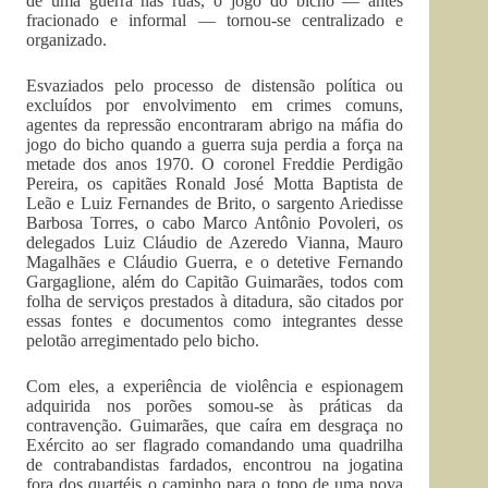
de uma guerra nas ruas, o jogo do bicho — antes
fracionado e informal — tornou-se centralizado e
organizado.
Esvaziados pelo processo de distensão política ou
excluídos por envolvimento em crimes comuns,
agentes da repressão encontraram abrigo na máfia do
jogo do bicho quando a guerra suja perdia a força na
metade dos anos 1970. O coronel Freddie Perdigão
Pereira, os capitães Ronald José Motta Baptista de
Leão e Luiz Fernandes de Brito, o sargento Ariedisse
Barbosa Torres, o cabo Marco Antônio Povoleri, os
delegados Luiz Cláudio de Azeredo Vianna, Mauro
Magalhães e Cláudio Guerra, e o detetive Fernando
Gargaglione, além do Capitão Guimarães, todos com
folha de serviços prestados à ditadura, são citados por
essas fontes e documentos como integrantes desse
pelotão arregimentado pelo bicho.
Com eles, a experiência de violência e espionagem
adquirida nos porões somou-se às práticas da
contravenção. Guimarães, que caíra em desgraça no
Exército ao ser flagrado comandando uma quadrilha
de contrabandistas fardados, encontrou na jogatina
fora dos quartéis o caminho para o topo de uma nova