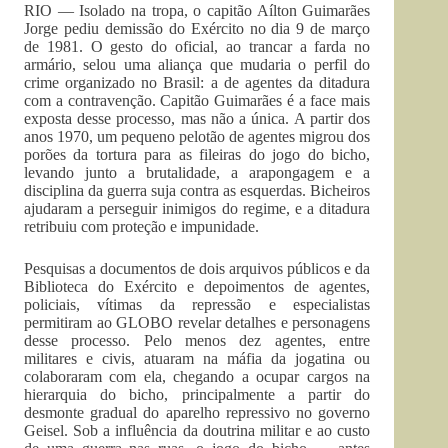
RIO — Isolado na tropa, o capitão Aílton Guimarães
Jorge pediu demissão do Exército no dia 9 de março
de 1981. O gesto do oficial, ao trancar a farda no
armário, selou uma aliança que mudaria o perfil do
crime organizado no Brasil: a de agentes da ditadura
com a contravenção. Capitão Guimarães é a face mais
exposta desse processo, mas não a única. A partir dos
anos 1970, um pequeno pelotão de agentes migrou dos
porões da tortura para as fileiras do jogo do bicho,
levando junto a brutalidade, a arapongagem e a
disciplina da guerra suja contra as esquerdas. Bicheiros
ajudaram a perseguir inimigos do regime, e a ditadura
retribuiu com proteção e impunidade.
Pesquisas a documentos de dois arquivos públicos e da
Biblioteca do Exército e depoimentos de agentes,
policiais, vítimas da repressão e especialistas
permitiram ao GLOBO revelar detalhes e personagens
desse processo. Pelo menos dez agentes, entre
militares e civis, atuaram na máfia da jogatina ou
colaboraram com ela, chegando a ocupar cargos na
hierarquia do bicho, principalmente a partir do
desmonte gradual do aparelho repressivo no governo
Geisel. Sob a influência da doutrina militar e ao custo