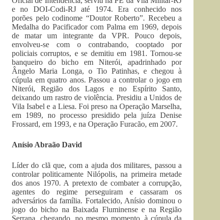
Oficial de Intendência, serviu na PE da Vila Militar-RJ
e no DOI-Codi-RJ até 1974. Era conhecido nos
porões pelo codinome “Doutor Roberto”. Recebeu a
Medalha do Pacificador com Palma em 1969, depois
de matar um integrante da VPR. Pouco depois,
envolveu-se com o contrabando, cooptado por
policiais corruptos, e se demitiu em 1981. Tornou-se
banqueiro do bicho em Niterói, apadrinhado por
Ângelo Maria Longa, o Tio Patinhas, e chegou à
cúpula em quatro anos. Passou a controlar o jogo em
Niterói, Região dos Lagos e no Espírito Santo,
deixando um rastro de violência. Presidiu a Unidos de
Vila Isabel e a Liesa. Foi preso na Operação Marselha,
em 1989, no processo presidido pela juíza Denise
Frossard, em 1993, e na Operação Furacão, em 2007.
Anísio Abraão David
Líder do clã que, com a ajuda dos militares, passou a
controlar politicamente Nilópolis, na primeira metade
dos anos 1970. A pretexto de combater a corrupção,
agentes do regime perseguiram e cassaram os
adversários da família. Fortalecido, Anísio dominou o
jogo do bicho na Baixada Fluminense e na Região
Serrana, chegando, no mesmo momento, à cúpula da