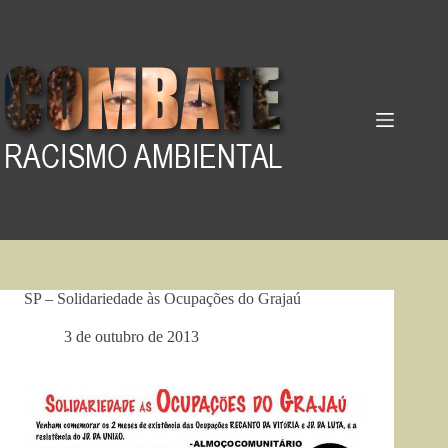
Pular
para
o
conteúdo
SP – Solidariedade às Ocupações do Grajaú
3 de outubro de 2013