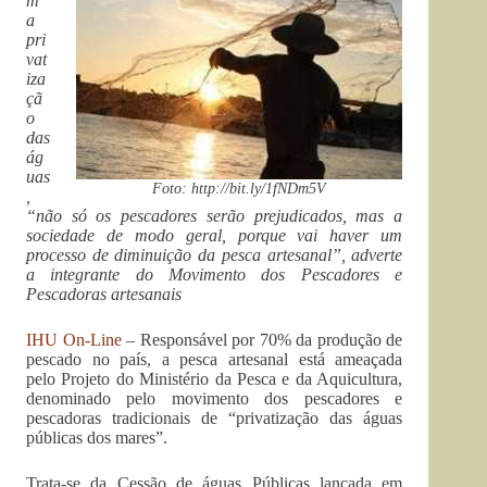
m
a
pri
vat
iza
çã
o
das
ág
uas
Foto: http://bit.ly/1fNDm5V
,
“não só os pescadores serão prejudicados, mas a
sociedade de modo geral, porque vai haver um
processo de diminuição da pesca artesanal”, adverte
a integrante do Movimento dos Pescadores e
Pescadoras artesanais
IHU On-Line
– Responsável por 70% da produção de
pescado no país, a pesca artesanal está ameaçada
pelo Projeto do Ministério da Pesca e da Aquicultura,
denominado pelo movimento dos pescadores e
pescadoras tradicionais de “privatização das águas
públicas dos mares”.
Trata-se da Cessão de águas Públicas lançada em