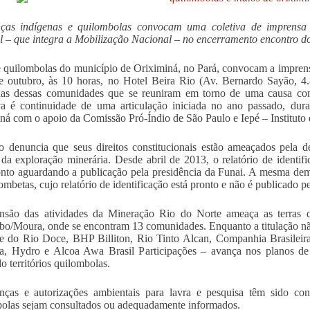
nças indígenas e quilombolas convocam uma coletiva de imprensa
l – que integra a Mobilização Nacional – no encerramento encontro 
e quilombolas do município de Oriximiná, no Pará, convocam a imprens
e outubro, às 10 horas, no Hotel Beira Rio (Av. Bernardo Sayão, 4
s dessas comunidades que se reuniram em torno de uma causa comum:
iva é continuidade de uma articulação iniciada no ano passado, du
ná com o apoio da Comissão Pró-Índio de São Paulo e Iepé – Instituto
 denuncia que seus direitos constitucionais estão ameaçados pela d
da exploração minerária. Desde abril de 2013, o relatório de ident
onto aguardando a publicação pela presidência da Funai. A mesma de
ombetas, cujo relatório de identificação está pronto e não é publicado pe
nsão das atividades da Mineração Rio do Norte ameaça as terras q
o/Moura, onde se encontram 13 comunidades. Enquanto a titulação não 
e do Rio Doce, BHP Billiton, Rio Tinto Alcan, Companhia Brasileir
a, Hydro e Alcoa Awa Brasil Participações – avança nos planos de
o territórios quilombolas.
enças e autorizações ambientais para lavra e pesquisa têm sido 
olas sejam consultados ou adequadamente informados.