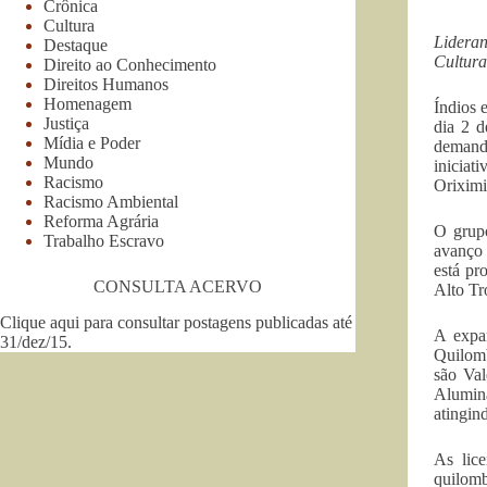
Crônica
Cultura
Lidera
Destaque
Cultura
Direito ao Conhecimento
Direitos Humanos
Homenagem
Índios 
Justiça
dia 2 d
Mídia e Poder
demanda
Mundo
iniciat
Racismo
Oriximi
Racismo Ambiental
Reforma Agrária
O grupo
Trabalho Escravo
avanço 
está pr
CONSULTA ACERVO
Alto Tr
Clique aqui para consultar postagens publicadas até
A expa
31/dez/15
.
Quilomb
são Val
Alumin
atingind
As lic
quilomb