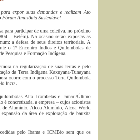
 para expor suas demandas e realizam Ato
do Fórum Amazônia Sustentável
a para participar de uma coletiva, no próximo
.804 – Belém). Na ocasião serão expostas as
 a defesa de seus direitos territoriais. A
rante o 1º Encontro Índios e Quilombolas de
 de Pesquisa e Formação Indígena.
emora na regularização de suas terras e pelo
ificação da Terra Indígena Kaxuyana-Tunayana
mora ocorre com o processo Terra Quilombola
lo Incra.
uilombolas Alto Trombetas e Jamari/Último
é concretizada, a empresa – cujos acionistas
a de Alumínio, Alcoa Alumínio, Alcoa World
 expansão da área de exploração de bauxita
concedidas pelo Ibama e ICMBio sem que os