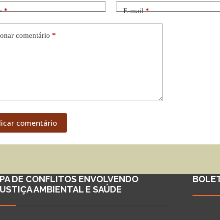
e
*
E-mail
*
onar comentário
*
licar comentário
PA DE CONFLITOS ENVOLVENDO
BOLE
JUSTIÇA AMBIENTAL E SAÚDE