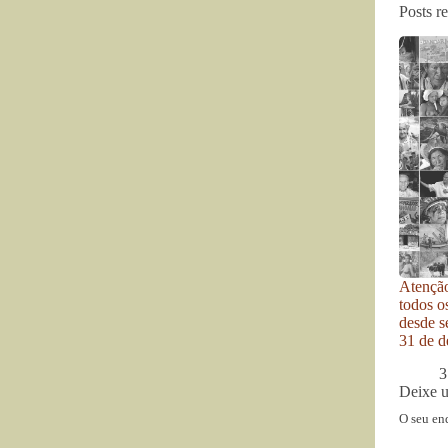
Posts r
Atenção
todos o
desde se
31 de d
3
Deixe 
O seu en