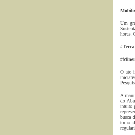
Mobili
Um gru
Sustent
horas. 
#Terra
#Mine
O ato i
iniciat
Pesquis
A mani
do Abuí
intuito
repres
busca d
torno 
regular