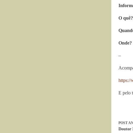
Inform
O quê?
Quand
Onde?
–
Acompan
https:/
E pelo 
POST
AN
Doutor 