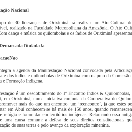
zação Nacional
po de 30 lideranças de Oriximiná irá realizar um Ato Cultural 
ável, realizado na Faculdade Metropolitana da Amazônia. O Ato Cult
Com dança e música os quilombolas e os índios de Oriximiná apresentam
DemarcadaTituladaJa
racaoNao
ntegra a agenda da Manifestação Nacional convocada pela Articulaç
iva é dos índios e quilombolas de Oriximiná com o apoio da Comissão 
a e Formação Indígena.
festação é um desdobramento do 1º Encontro Índios & Quilombolas,
, em Oriximiná, numa iniciativa conjunta da Cooperativa do Quilom
 promover mais do que um encontro, um ‘reencontro’, já que estes p
entar em Abuí conhecem-se há mais de 150 anos, quando remanescen
e refúgio e foram dar em territórios indígenas. Retomando essa antig
de uma causa comum: a defesa de seus direitos constitucionais 
ização de suas terras e pelo avanço da exploração minerária.