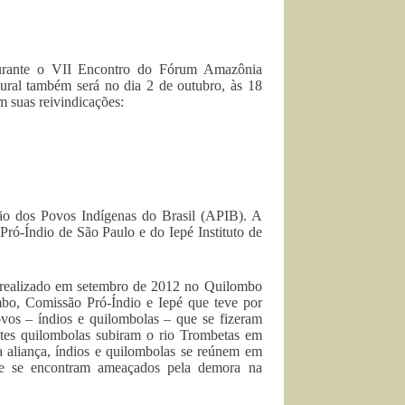
durante o VII Encontro do Fórum Amazônia
ural também será no dia 2 de outubro, às 18
 suas reivindicações:
ão dos Povos Indígenas do Brasil (APIB). A
Pró-Índio de São Paulo e do Iepé Instituto de
 realizado em setembro de 2012 no Quilombo
bo, Comissão Pró-Índio e Iepé que teve por
ovos – índios e quilombolas – que se fizeram
tes quilombolas subiram o rio Trombetas em
a aliança, índios e quilombolas se reúnem em
que se encontram ameaçados pela demora na