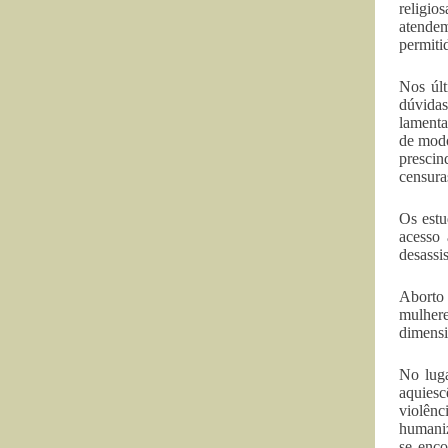
religio
atendem
permitid
Nos últ
dúvidas
lamenta
de modo
prescin
censura
Os estu
acesso
desassis
Aborto 
mulhere
dimensi
No luga
aquiesc
violênc
humaniz
se enco