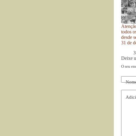
Atenção
todos o
desde se
31 de d
3
Deixe 
O seu en
Nom
Adici