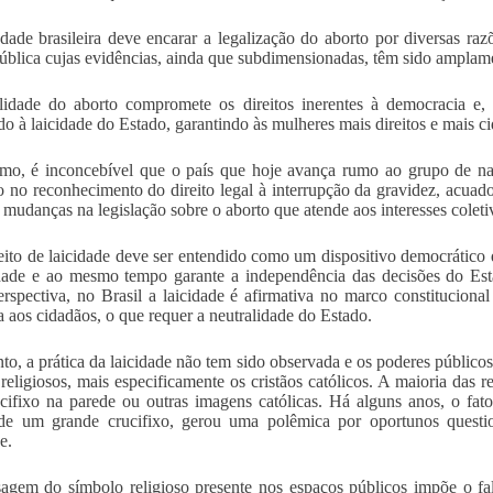
dade brasileira deve encarar a legalização do aborto por diversas ra
ública cujas evidências, ainda que subdimensionadas, têm sido amplame
lidade do aborto compromete os direitos inerentes à democracia e,
ado à laicidade do Estado, garantindo às mulheres mais direitos e mais c
imo, é inconcebível que o país que hoje avança rumo ao grupo de n
o no reconhecimento do direito legal à interrupção da gravidez, acuado
 mudanças na legislação sobre o aborto que atende aos interesses coleti
ito de laicidade deve ser entendido como um dispositivo democrático q
dade e ao mesmo tempo garante a independência das decisões do Esta
erspectiva, no Brasil a laicidade é afirmativa no marco constitucional
sa aos cidadãos, o que requer a neutralidade do Estado.
nto, a prática da laicidade não tem sido observada e os poderes público
 religiosos, mais especificamente os cristãos católicos. A maioria das re
cifixo na parede ou outras imagens católicas. Há alguns anos, o fa
 de um grande crucifixo, gerou uma polêmica por oportunos questi
e.
gem do símbolo religioso presente nos espaços públicos impõe o fals