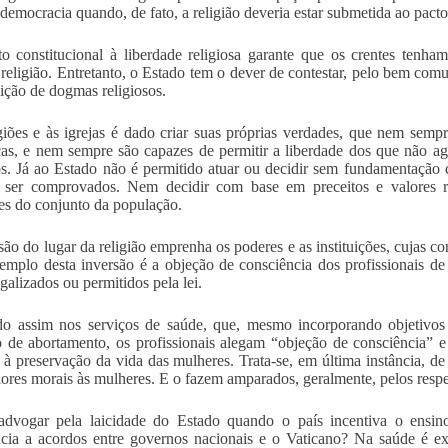
 democracia quando, de fato, a religião deveria estar submetida ao pact
to constitucional à liberdade religiosa garante que os crentes tenha
religião. Entretanto, o Estado tem o dever de contestar, pelo bem comu
ição de dogmas religiosos.
giões e às igrejas é dado criar suas próprias verdades, que nem semp
icas, e nem sempre são capazes de permitir a liberdade dos que não
os. Já ao Estado não é permitido atuar ou decidir sem fundamentação
ser comprovados. Nem decidir com base em preceitos e valores rel
ses do conjunto da população.
são do lugar da religião emprenha os poderes e as instituições, cujas 
mplo desta inversão é a objeção de consciência dos profissionais d
galizados ou permitidos pela lei.
do assim nos serviços de saúde, que, mesmo incorporando objetivo
o de abortamento, os profissionais alegam “objeção de consciência” e
 à preservação da vida das mulheres. Trata-se, em última instância, d
lores morais às mulheres. E o fazem amparados, geralmente, pelos respec
vogar pela laicidade do Estado quando o país incentiva o ensino 
cia a acordos entre governos nacionais e o Vaticano? Na saúde é ex