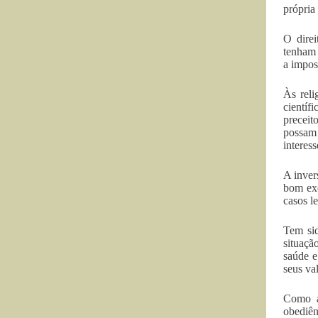
própria
O direi
tenham 
a impos
Às reli
científ
preceit
possam 
interes
A inver
bom exe
casos le
Tem si
situaçã
saúde e
seus va
Como ad
obediên