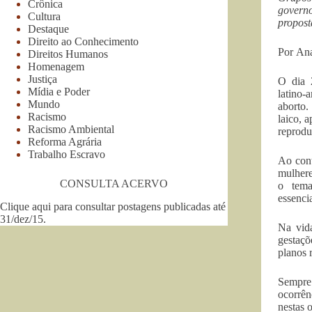
Crônica
govern
Cultura
propost
Destaque
Direito ao Conhecimento
Por An
Direitos Humanos
Homenagem
Justiça
O dia 
Mídia e Poder
latino-
Mundo
aborto.
Racismo
laico, 
Racismo Ambiental
reprodu
Reforma Agrária
Trabalho Escravo
Ao cont
mulhere
CONSULTA ACERVO
o tema
essenci
Clique aqui para consultar postagens publicadas até
31/dez/15
.
Na vida
gestaçõ
planos 
Sempre 
ocorrên
nestas 