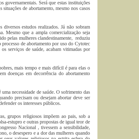
ios governamentais. Será que estas instituições
as situações de abortamento, mesmo nos casos
s diversos estudos realizados. Já não sobram
na. Mesmo que a ampla comercialização seja
rido pelas mulheres clandestinamente, reduziu
o processo de abortamento por uso do Cytotec
m os serviços de saúde, acabam vitimadas por
bres, mais tempo e mais difícil é para elas o
rem doenças em decorrência do abortamento
é uma necessidade de saúde. O sofrimento das
quando precisam ou desejam abortar deve ser
efender os interesses públicos.
as, grupos religiosos impõem ao pais, sob a
sa-estupro e outras propostas de igual teor de
ngresso Nacional , tivessem a sensibilidade,
dono, o desespero e a dor das mulheres quando
seus valores religiosos na estrita esfera do