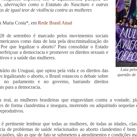
o, aberrações como o Estatuto do Nascituro e outras
as de igual teor de violência contra as mulheres
a Maria Costa*, em
Rede Brasil Atual
28 de setembro é marcado pelos movimentos sociais
americanos como data de luta pela descriminalização do
 Por que legalizar o aborto? Para consolidar o Estado
aperfeiçoar a democracia e promover os direitos sexuais e
tivos e a saúde das mulheres.
Luta pelo
rário do Uruguai, que optou pela vida e os direitos das
questão de 
s legalizando o aborto, o Brasil estancou o debate sobre
 no parlamento e no governo, barrando direitos
ais para a democracia.
 real, as mulheres brasileiras que engravidam contra a vontade, p
es de forma clandestina e insegura, morrendo ou adquirindo sequelas
reprodutivos.
é pertinente lembrar que todas as mulheres, de todas as idades, class
cia de problemas de saúde relacionados ao aborto clandestino é bem
ocasiões, são as que de fato se submetem a atendimentos e condições mai