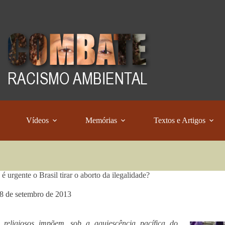
Vídeos
Memórias
Textos e Artigos
é urgente o Brasil tirar o aborto da ilegalidade?
8 de setembro de 2013
 religiosos impõem, sob a aquiescência pacífica do