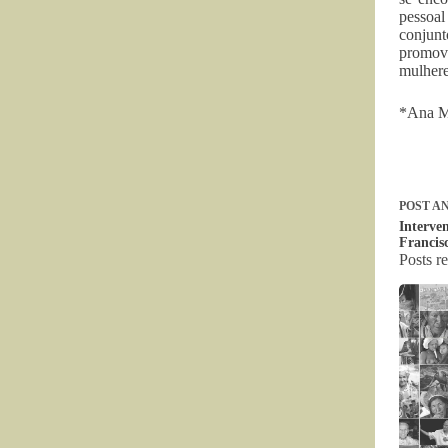
pessoal
conjunt
promove
mulhere
*Ana Ma
POST
AN
Interve
Francis
Posts r