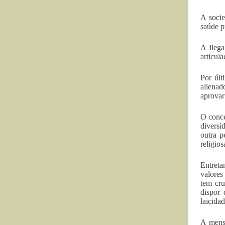
A socie
saúde p
A ilega
articul
Por últ
alienad
aprovar
O conce
diversi
outra p
religio
Entreta
valores
tem cru
dispor
laicidad
A mensa