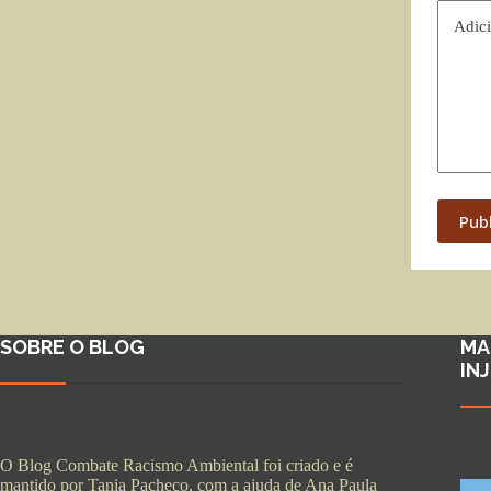
Adici
Pub
SOBRE O BLOG
MA
IN
O Blog Combate Racismo Ambiental foi criado e é
mantido por Tania Pacheco, com a ajuda de Ana Paula