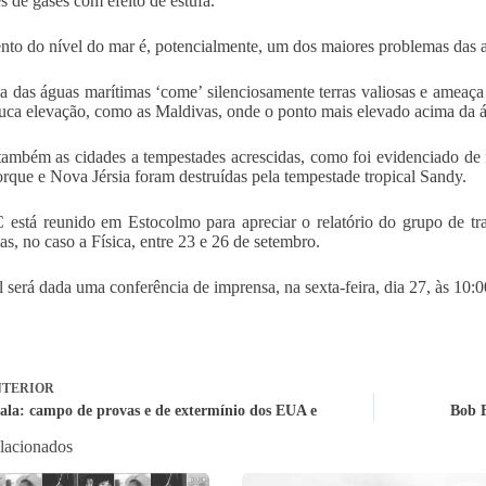
s de gases com efeito de estufa.
to do nível do mar é, potencialmente, um dos maiores problemas das al
a das águas marítimas ‘come’ silenciosamente terras valiosas e ameaça 
ca elevação, como as Maldivas, onde o ponto mais elevado acima da ág
ambém as cidades a tempestades acrescidas, como foi evidenciado de 
rque e Nova Jérsia foram destruídas pela tempestade tropical Sandy.
está reunido em Estocolmo para apreciar o relatório do grupo de trab
cas, no caso a Física, entre 23 e 26 de setembro.
l será dada uma conferência de imprensa, na sexta-feira, dia 27, às 10:0
TERIOR
la: campo de provas e de extermínio dos EUA e
Bob 
elacionados