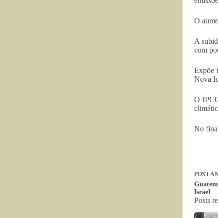
emissõe
O aumen
A subid
com pou
Expõe t
Nova Io
O IPCC 
climáti
No fina
POST
AN
Guatema
Israel
Posts r