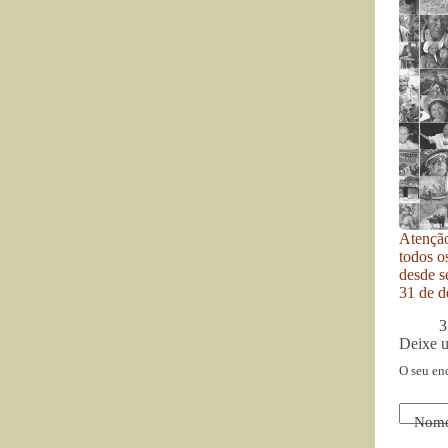
Atenção
todos o
desde se
31 de d
3
Deixe 
O seu en
Nom