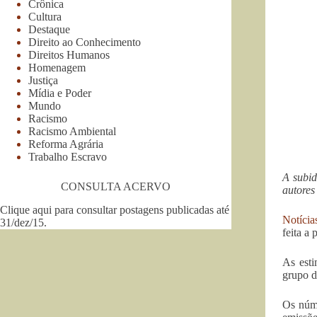
Crônica
Cultura
Destaque
Direito ao Conhecimento
Direitos Humanos
Homenagem
Justiça
Mídia e Poder
Mundo
Racismo
Racismo Ambiental
Reforma Agrária
Trabalho Escravo
A subid
CONSULTA ACERVO
autores
Clique aqui para consultar postagens publicadas até
Notícia
31/dez/15
.
feita a
As esti
grupo d
Os núme