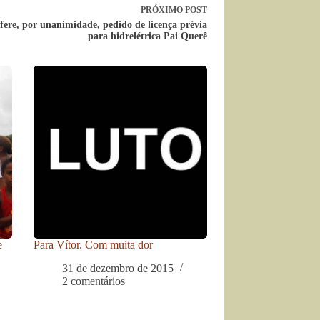
PRÓXIMO
POST
ere, por unanimidade, pedido de licença prévia
para hidrelétrica Pai Querê
e
Para Vítor. Com muita dor
31 de dezembro de 2015
2 comentários