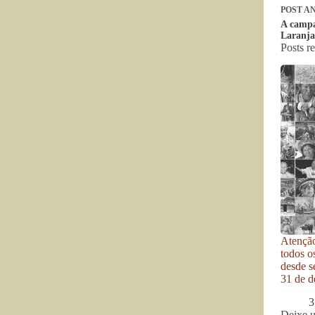
POST
AN
A campa
Laranja
Posts r
Atenção
todos o
desde se
31 de d
3
Deixe 