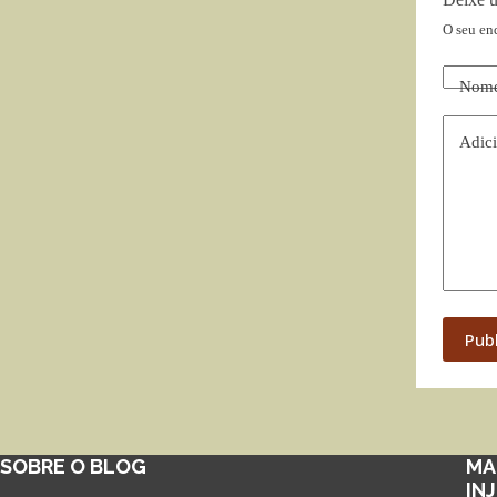
O seu en
Nom
Adici
Pub
SOBRE O BLOG
MA
IN