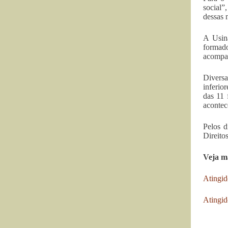
social”
dessas 
A Usina
formad
acompan
Diversa
inferio
das 11 
acontec
Pelos d
Direito
Veja m
Atingid
Atingid