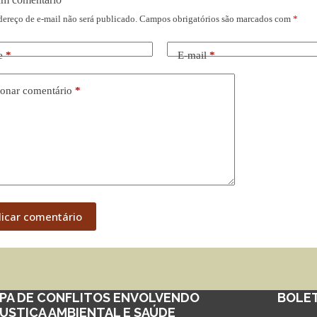
dereço de e-mail não será publicado.
Campos obrigatórios são marcados com
*
e
*
E-mail
*
onar comentário
*
licar comentário
PA DE CONFLITOS ENVOLVENDO
BOLE
JUSTIÇA AMBIENTAL E SAÚDE