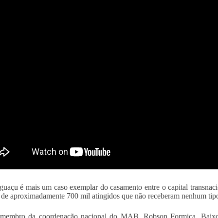
guaçu é mais um caso exemplar do casamento entre o capital transnacio
 de aproximadamente 700 mil atingidos que não receberam nenhum tipo
 membro da coordenação nacional do MAB, Robson Formica, Baixo 