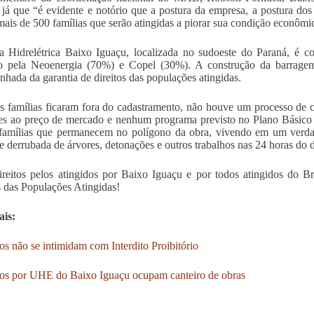
, já que “é evidente e notório que a postura da empresa, a postura do
mais de 500 famílias que serão atingidas a piorar sua condição econômi
 Hidrelétrica Baixo Iguaçu, localizada no sudoeste do Paraná, é c
o pela Neoenergia (70%) e Copel (30%). A construção da barragem,
hada da garantia de direitos das populações atingidas.
s famílias ficaram fora do cadastramento, não houve um processo de c
res ao preço de mercado e nenhum programa previsto no Plano Básico 
famílias que permanecem no polígono da obra, vivendo em um verdad
e derrubada de árvores, detonações e outros trabalhos nas 24 horas do d
ireitos pelos atingidos por Baixo Iguaçu e por todos atingidos do Br
s das Populações Atingidas!
ais:
os não se intimidam com Interdito Proibitório
os por UHE do Baixo Iguaçu ocupam canteiro de obras