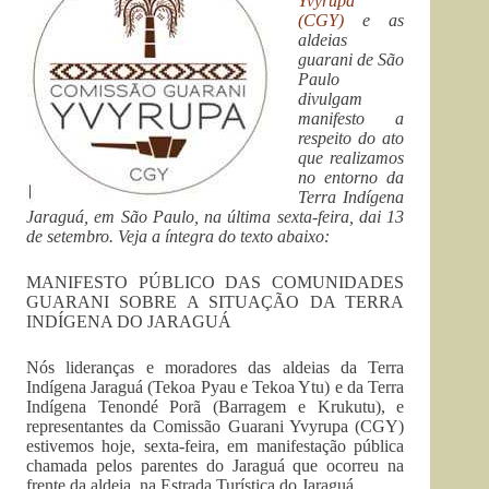
Yvyrupa
(CGY)
e as
aldeias
guarani de São
Paulo
divulgam
manifesto a
respeito do ato
que realizamos
no entorno da
Terra Indígena
Jaraguá, em São Paulo, na última sexta-feira, dai 13
de setembro. Veja a íntegra do texto abaixo:
MANIFESTO PÚBLICO DAS COMUNIDADES
GUARANI SOBRE A SITUAÇÃO DA TERRA
INDÍGENA DO JARAGUÁ
Nós lideranças e moradores das aldeias da Terra
Indígena Jaraguá (Tekoa Pyau e Tekoa Ytu) e da Terra
Indígena Tenondé Porã (Barragem e Krukutu), e
representantes da Comissão Guarani Yvyrupa (CGY)
estivemos hoje, sexta-feira, em manifestação pública
chamada pelos parentes do Jaraguá que ocorreu na
frente da aldeia, na Estrada Turística do Jaraguá.