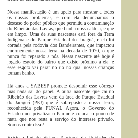
Nossa manifestação é um apelo para mostrar a todos
os nossos problemas, e com ela denunciamos o
descaso do poder público que permitiu a contaminação
do Ribeirão das Lavras, que banha nossa aldeia, e que
era limpo. Uma de suas nascentes está fora da Terra
Indígena e do Parque Estadual do Jaraguá, e ela foi
cortada pela rodovia dos Bandeirantes, que impactou
enormemente nossa terra na década de 1970, o que
nunca foi reparado a nós. Nessa nascente até hoje é
jogado esgoto do bairro que existe próximo a ela, e
esse esgoto vai parar no rio no qual nossas crianças
tomam banho.
Há anos a SABESP promete despoluir esse córrego
mas nada sai do papel. A outra nascente que cai no
Ribeirão das Lavras vem da área do Parque Estadual
do Jaraguá (PEJ) que é sobreposto a nossa Terra,
reconhecida pela FUNAI. Agora, o Governo do
Estado quer privatizar o Parque e colocar o pouco de
mata que nos resta a serviço do interesse privado.
Somos contra isso!
Existe a Lei do Sistema Nacional de Unidades de