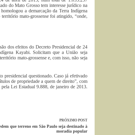
tado do Mato Grosso tem interesse jurídico na
ue homologou a demarcação da Terra Indígena
erritório mato-grossense foi atingido, “onde,
ão dos efeitos do Decreto Presidencial de 24
ndígena Kayabi. Solicitam que a União seja
erritório mato-grossense e, com isso, não seja
o presidencial questionado. Caso já efetivado
títulos de propriedade a quem de direito”, com
 pela Lei Estadual 9.888, de janeiro de 2013.
PRÓXIMO
POST
edem que terreno em São Paulo seja destinado à
moradia popular