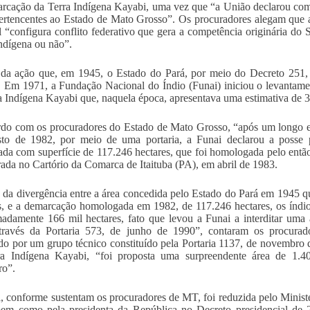
rcação da Terra Indígena Kayabi, uma vez que “a União declarou com
pertencentes ao Estado de Mato Grosso”. Os procuradores alegam que a
l “configura conflito federativo que gera a competência originária do
indígena ou não”.
da ação que, em 1945, o Estado do Pará, por meio do Decreto 251, 
 Em 1971, a Fundação Nacional do Índio (Funai) iniciou o levantame
a Indígena Kayabi que, naquela época, apresentava uma estimativa de 3
do com os procuradores do Estado de Mato Grosso, “após um longo e
sto de 1982, por meio de uma portaria, a Funai declarou a posse
da com superfície de 117.246 hectares, que foi homologada pelo ent
trada no Cartório da Comarca de Itaituba (PA), em abril de 1983.
 da divergência entre a área concedida pelo Estado do Pará em 1945 q
s, e a demarcação homologada em 1982, de 117.246 hectares, os índi
adamente 166 mil hectares, fato que levou a Funai a interditar uma
través da Portaria 573, de junho de 1990”, contaram os procurador
do por um grupo técnico constituído pela Portaria 1137, de novembro d
ra Indígena Kayabi, “foi proposta uma surpreendente área de 1.4
ro”.
a, conforme sustentam os procuradores de MT, foi reduzida pelo Ministé
em como pela presidenta da República no Decreto presidencial de 2