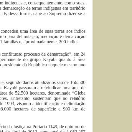
o indígenas e, consequentemente, como suas,
 demarcação de terras indígenas em território
 STF, dessa forma, cabe ao Supremo dizer se a
concedeu uma área de suas terras aos índios
nto para delimitação, mediação e demarcação
1 famílias e, aproximadamente, 200 índios.
 conflituoso processo de demarcação”, em 24
 permanente do grupo Kayabi quanto à área
ão presidente da República naquele mesmo ano
ue, segundo dados atualizados são de 166.500
os Kayabi passaram a reivindicar uma área de
 área de 52.500 hectares, denominada “Gleba
es. Entretanto, sustentam que no relatório
e 1993, visando a identificação e delimitação
08.000 hectares de superfície e 900 km de
rio da Justiça na Portaria 1149, de outubro de
4 de abril de 2013, num total de 1.053.257