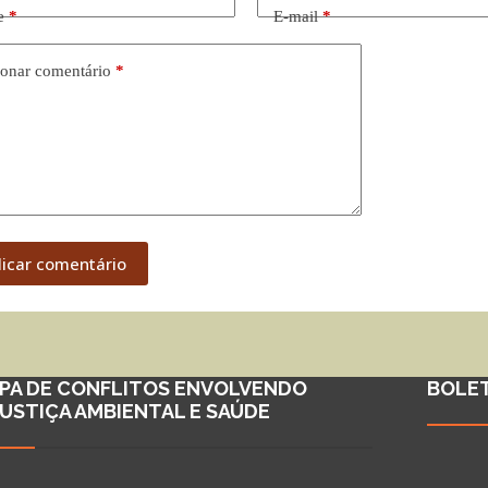
e
*
E-mail
*
onar comentário
*
licar comentário
PA DE CONFLITOS ENVOLVENDO
BOLE
JUSTIÇA AMBIENTAL E SAÚDE