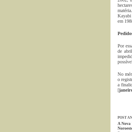
hectare
matéria
Kayabi 
em 1988
Pedido
Por ess
de abr
impedid
possíve
No méri
o regis
a final
[
janeir
POST
AN
A Nova 
Noroest