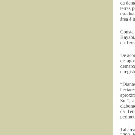
da dema
terras 
estadua
área é 
Consta 
Kayabi.
da Terr
De acor
de ago
demarca
e regis
“Diante
hectare
aproxim
Sul”, a
elabora
da Ter
perímet
Tal áre
2002, b