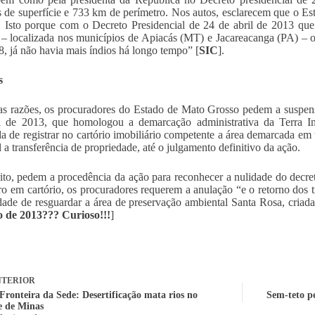
s de superfície e 733 km de perímetro. Nos autos, esclarecem que o Es
. Isto porque com o Decreto Presidencial de 24 de abril de 2013 q
– localizada nos municípios de Apiacás (MT) e Jacareacanga (PA) – o t
, já não havia mais índios há longo tempo” [
SIC
].
s
as razões, os procuradores do Estado de Mato Grosso pedem a suspens
il de 2013, que homologou a demarcação administrativa da Terra I
a de registrar no cartório imobiliário competente a área demarcada em t
l a transferência de propriedade, até o julgamento definitivo da ação.
to, pedem a procedência da ação para reconhecer a nulidade do decret
tro em cartório, os procuradores requerem a anulação “e o retorno dos 
idade de resguardar a área de preservação ambiental Santa Rosa, criada
o de 2013??? Curioso!!!
]
TERIOR
Fronteira da Sede: Desertificação mata rios no
Sem-teto p
e de Minas