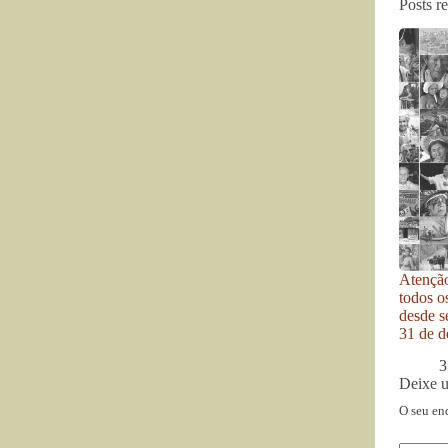
Posts r
Atenção
todos o
desde se
31 de d
3
Deixe 
O seu en