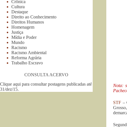
Crônica
Cultura
Destaque
Direito ao Conhecimento
Direitos Humanos
Homenagem
Justiça
Mídia e Poder
Mundo
Racismo
Racismo Ambiental
Reforma Agrária
Trabalho Escravo
CONSULTA ACERVO
Clique aqui para consultar postagens publicadas até
Nota: 
31/dez/15
.
Pache
STF
– 
Grosso,
demarca
Segundo