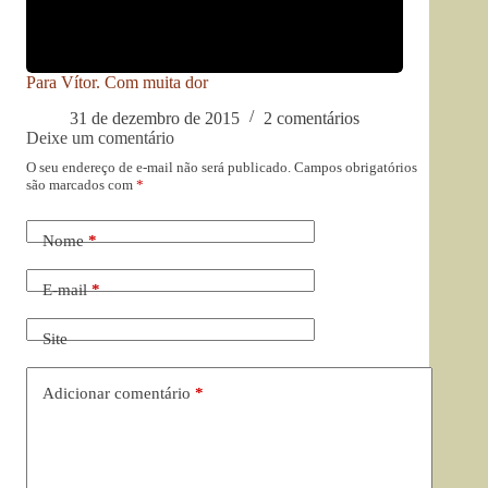
Para Vítor. Com muita dor
31 de dezembro de 2015
2 comentários
Deixe um comentário
O seu endereço de e-mail não será publicado.
Campos obrigatórios
são marcados com
*
Nome
*
E-mail
*
Site
Adicionar comentário
*