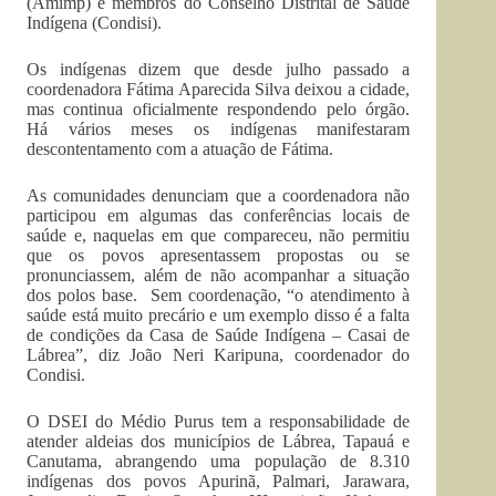
(Amimp) e membros do Conselho Distrital de Saúde
Indígena (Condisi).
Os indígenas dizem que desde julho passado a
coordenadora Fátima Aparecida Silva deixou a cidade,
mas continua oficialmente respondendo pelo órgão.
Há vários meses os indígenas manifestaram
descontentamento com a atuação de Fátima.
As comunidades denunciam que a coordenadora não
participou em algumas das conferências locais de
saúde e, naquelas em que compareceu, não permitiu
que os povos apresentassem propostas ou se
pronunciassem, além de não acompanhar a situação
dos polos base. Sem coordenação, “o atendimento à
saúde está muito precário e um exemplo disso é a falta
de condições da Casa de Saúde Indígena – Casai de
Lábrea”, diz João Neri Karipuna, coordenador do
Condisi.
O DSEI do Médio Purus tem a responsabilidade de
atender aldeias dos municípios de Lábrea, Tapauá e
Canutama, abrangendo uma população de 8.310
indígenas dos povos Apurinã, Palmari, Jarawara,