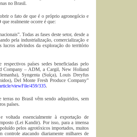
nas no Brasil.
rir o fato de que é o próprio agronegócio e
O que realmente ocorre é que:
rnacionais”. Todas as fases deste setor, desde a
ando pela industrialização, comercialização e
 lucros advindos da exploração do território
e respectivos países sedes beneficiadas pelo
dland Company – ADM, a Cargil, New Holland
emanha), Syngenta (Suíça), Louis Dreyfus
 Unidos), Del Monte Fresh Produce Company”
article/viewFile/459/335
.
e terras no Brasil vêm sendo adquiridos, sem
ros países.
 e voltada essencialmente à exportação de
mposto (Lei Kandir). Por isso, para a imensa
 poluído pelos agrotóxicos importados, muitos
em controle atacando diariamente milhares de