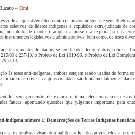
Buzatto –
Cimi
esso de ataque sistemático contra os povos indígenas e seus direitos, a
natos seletivos de líderes indígenas e expulsões extra-judiciais de 
dio, no intuito de manter e ampliar a posse e a exploração das terra
tes instrumentos legislativos e administrativos, bem como, de teses diver
aos instrumentos de ataque, se tem falado, dentre outros, sobre as 
 215/00 e 237/13, o Projeto de Lei 1610/96, o Projeto de Lei Compleme
 7957/13.
ção às teses anti-indígenas, embora estejam sendo usadas de forma ex
e tornarem-se críveis a alguns cidadãos, são fundamentalmente falaci
sa.
entido, sem pretensão de exaurir o tema, elencamos sete destas te
dades fáticas, apontando questões que julgamos importante para ent
.
ti-indígena número 1: Demarcações de Terras Indígenas beneficiar
 tese os ruralistas visam desqualificar a luta dos povos pelos seus territ