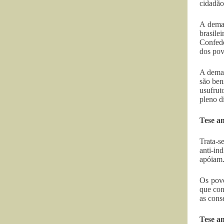
cidadãos
A demar
brasile
Confede
dos pov
A demar
são ben
usufrut
pleno di
Tese a
Trata-s
anti-in
apóiam
Os povo
que con
as cons
Tese a