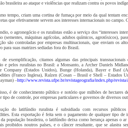
ão brasileira ao ataque e violências que realizam contra os povos indíge
o tempo, criam uma cortina de fumaça por meio da qual tentam encob
cetas que efetivamente servem aos interesses internacionais no campo. 
úndio, o agronegócio e os ruralistas estão a serviço dos “interesses inte
o (sementes, máquinas agrícolas, adubos químicos, agrotóxicos), pass
ção são controladas por empresas multinacionais, que enviam os altos
ro para suas matrizes sediadas fora do Brasil.
o de exemplificação, citamos algumas das principais transnacionais 
dio e pelos ruralistas no Brasil: a Monsanto, a Archer Daniels Mi
e Company (Estados Unidos), Bunge (Holanda), Bayer e Basf (Al
ities (Franco Inglesa), Raízen (Cosan – Brasil e Shell – Estados
Cayman) –
http://www.revista.ufpe.br/revistageografia/index.php/revista/
sso, é de conhecimento público e notório que milhões de hectares d
r tipo de controle, por empresas particulares e governos de diversos out
ução do latifúndio ruralista é subsidiada com recursos públicos
ties. Esta exportação é feita sem o pagamento de qualquer tipo de i
 da população brasileira, o latifúndio deixa como herança apenas o ar
is proibidos noutros países, e o câncer resultante, que se alastra s