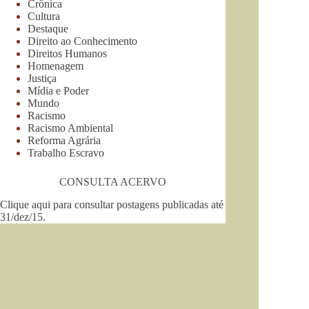
Crônica
Cultura
Destaque
Direito ao Conhecimento
Direitos Humanos
Homenagem
Justiça
Mídia e Poder
Mundo
Racismo
Racismo Ambiental
Reforma Agrária
Trabalho Escravo
CONSULTA ACERVO
Clique aqui para consultar postagens publicadas até
31/dez/15
.