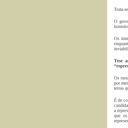
Trata-s
O gover
homolog
Os inim
enquant
inviabil
Tese a
“repres
Os rura
por mei
terras 
É de co
candida
a repre
que os
represe