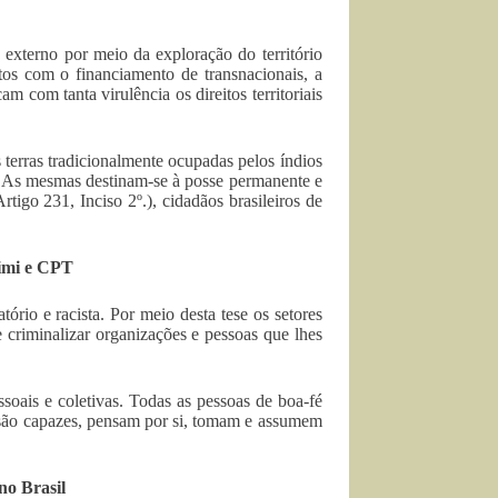
 externo por meio da exploração do território
itos com o financiamento de transnacionais, a
 com tanta virulência os direitos territoriais
s terras tradicionalmente ocupadas pelos índios
). As mesmas destinam-se à posse permanente e
tigo 231, Inciso 2º.), cidadãos brasileiros de
Cimi e CPT
rio e racista. Por meio desta tese os setores
e criminalizar organizações e pessoas que lhes
ssoais e coletivas. Todas as pessoas de boa-fé
são capazes, pensam por si, tomam e assumem
no Brasil