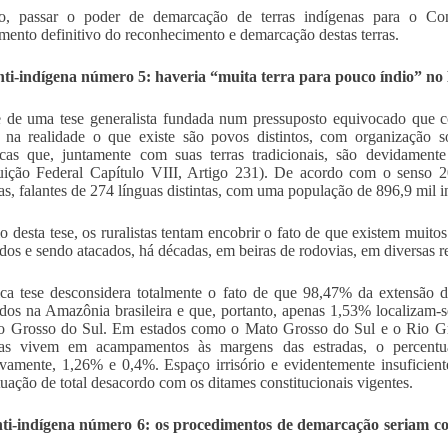
so, passar o poder de demarcação de terras indígenas para o Cong
mento definitivo do reconhecimento e demarcação destas terras.
ti-indígena número 5: haveria “muita terra para pouco índio” no 
e de uma tese generalista fundada num pressuposto equivocado que c
na realidade o que existe são povos distintos, com organização soc
icas que, juntamente com suas terras tradicionais, são devidamen
tuição Federal Capítulo VIII, Artigo 231). De acordo com o senso
as, falantes de 274 línguas distintas, com uma população de 896,9 mil i
o desta tese, os ruralistas tentam encobrir o fato de que existem muito
os e sendo atacados, há décadas, em beiras de rodovias, em diversas re
ica tese desconsidera totalmente o fato de que 98,47% da extensão d
ados na Amazônia brasileira e que, portanto, apenas 1,53% localizam-s
o Grosso do Sul. Em estados como o Mato Grosso do Sul e o Rio Gr
nas vivem em acampamentos às margens das estradas, o percentua
ivamente, 1,26% e 0,4%. Espaço irrisório e evidentemente insuficiente
uação de total desacordo com os ditames constitucionais vigentes.
nti-indígena número 6: os procedimentos de demarcação seriam con