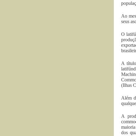
populaç
Ao mesm
seus as
O latif
produçã
exporta
brasilei
A títul
latifún
Machin
Commod
(Ilhas 
Além di
qualque
A prod
commodi
maioria
dos qua