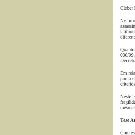
Cleber 
No proc
assassi
latifún
diferen
Quanto 
038/99,
Decreto
Em rela
ponto d
criterio
Neste s
fragili
mesmas
Tese An
Com esta