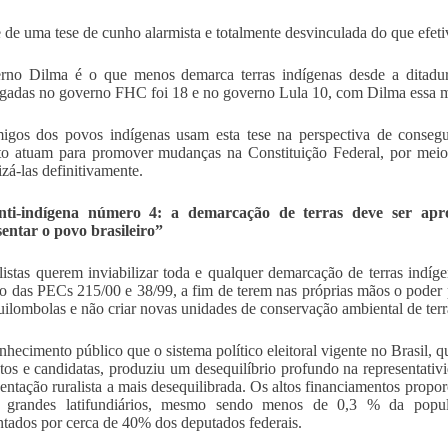
e de uma tese de cunho alarmista e totalmente desvinculada do que efe
no Dilma é o que menos demarca terras indígenas desde a ditadura
adas no governo FHC foi 18 e no governo Lula 10, com Dilma essa m
igos dos povos indígenas usam esta tese na perspectiva de consegu
o atuam para promover mudanças na Constituição Federal, por meio
izá-las definitivamente.
nti-indígena número 4: a demarcação de terras deve ser apr
entar o povo brasileiro”
listas querem inviabilizar toda e qualquer demarcação de terras indíg
o das PECs 215/00 e 38/99, a fim de terem nas próprias mãos o poder pa
quilombolas e não criar novas unidades de conservação ambiental de terr
nhecimento público que o sistema político eleitoral vigente no Brasil, 
tos e candidatas, produziu um desequilíbrio profundo na representati
sentação ruralista a mais desequilibrada. Os altos financiamentos propo
 grandes latifundiários, mesmo sendo menos de 0,3 % da populaç
ntados por cerca de 40% dos deputados federais.