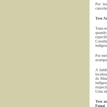
Por is
cancela
Tese An
Trata-s
quando 
específ
Consti
indígen
Por mei
acampad
A fatíd
localiz
do Mat
indíge
respect
Uma sit
Tese a
Funai