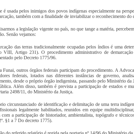
se é usada pelos inimigos dos povos indígenas especialmente na persp
rcação, também com a finalidade de inviabilizar o reconhecimento do di
isarmos a legislação vigente no país, no que tange a matéria, percebemo
ão. Senão vejamos:
cação das terras tradicionalmente ocupadas pelos índios é uma deter
o VIII, Artigo 231). O procedimento administrativo de demarcação 
entado pelo Decreto 1775/96.
 Funai, outros órgãos federais participam do procedimento. A Advoc
dores federais, lotados nas diferentes instâncias de governo, anal
mento, desde o próprio órgão indigenista, passando pelo Ministério da J
blica. Além disso, também é prevista a participação de estados e m
taria 2498/11, do Ministério da Justiça.
ório circunstanciado de identificação e delimitação de uma terra indíge
fissionais legalmente habilitados, reunidos em equipe multidisciplin
com a participação de historiador, ambientalista, topógrafo e técnic
2º. §1 a 7 Do decreto 1775).
o do referido relatório é regida pela portaria nº 14/96 do Ministério da 