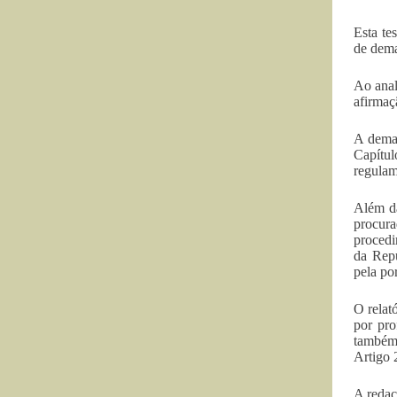
Esta te
de dema
Ao anal
afirmaç
A demar
Capítul
regulam
Além da
procura
procedi
da Repú
pela por
O relat
por pro
também 
Artigo 
A redaçã