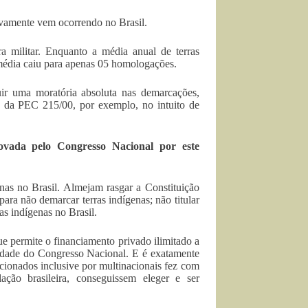
tivamente vem ocorrendo no Brasil.
 militar. Enquanto a média anual de terras
édia caiu para apenas 05 homologações.
ir uma moratória absoluta nas demarcações,
 da PEC 215/00, por exemplo, no intuito de
ovada pelo Congresso Nacional por este
enas no Brasil. Almejam rasgar a Constituição
ra não demarcar terras indígenas; não titular
as indígenas no Brasil.
que permite o financiamento privado ilimitado a
vidade do Congresso Nacional. E é exatamente
rcionados inclusive por multinacionais fez com
ão brasileira, conseguissem eleger e ser