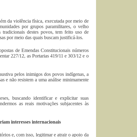
lém da violência física, executada por meio de
comunidades por grupos paramilitares, o velho
s tradicionais destes povos, tem feito uso de
sas por meio das quais buscam justificá-los.
Propostas de Emendas Constitucionais números
ntar 227/12, as Portarias 419/11 e 303/12 e o
austiva pelos inimigos dos povos indígenas, a
osas e não resistem a uma análise minimamente
ses, buscando identificar e explicitar suas
endermos as reais motivações subjacentes às
iam interesses internacionais
órios e, com isso, legitimar e atrair o apoio da