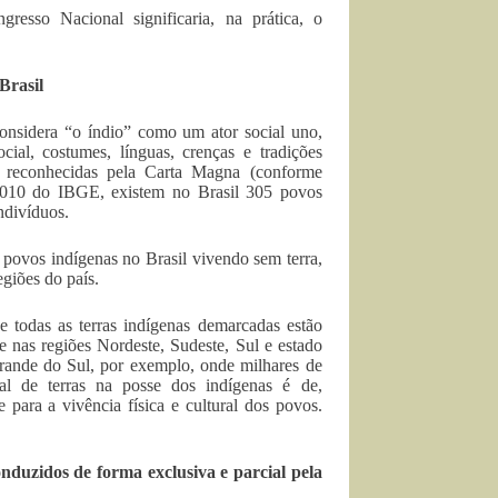
resso Nacional significaria, na prática, o
Brasil
onsidera “o índio” como um ator social uno,
ial, costumes, línguas, crenças e tradições
te reconhecidas pela Carta Magna (conforme
 2010 do IBGE, existem no Brasil 305 povos
ndivíduos.
s povos indígenas no Brasil vivendo sem terra,
giões do país.
e todas as terras indígenas demarcadas estão
e nas regiões Nordeste, Sudeste, Sul e estado
ande do Sul, por exemplo, onde milhares de
l de terras na posse dos indígenas é de,
 para a vivência física e cultural dos povos.
duzidos de forma exclusiva e parcial pela