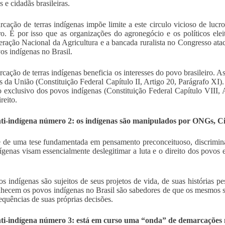
 e cidadãs brasileiras.
cação de terras indígenas impõe limite a este circulo vicioso de lucro
iro. É por isso que as organizações do agronegócio e os políticos ele
ração Nacional da Agricultura e a bancada ruralista no Congresso atacam
os indígenas no Brasil.
cação de terras indígenas beneficia os interesses do povo brasileiro. A
s da União (Constituição Federal Capítulo II, Artigo 20, Parágrafo XI
o exclusivo dos povos indígenas (Constituição Federal Capítulo VIII, Ar
reito.
nti-indígena número 2: os indígenas são manipulados por ONGs, 
e de uma tese fundamentada em pensamento preconceituoso, discriminató
dígenas visam essencialmente deslegitimar a luta e o direito dos povos 
.
s indígenas são sujeitos de seus projetos de vida, de suas histórias pe
hecem os povos indígenas no Brasil são sabedores de que os mesmos 
equências de suas próprias decisões.
nti-indígena número 3: está em curso uma “onda” de demarcações 