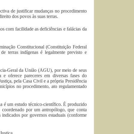
ectiva de justificar mudanças no procedimento
reito dos povos às suas terras.
s com facilidade as deficiências e falácias da
minação Constitucional (Constituição Federal
de terras indígenas é legalmente previsto e
acia-Geral da União (AGU), por meio de seus
isa e oferece pareceres em diversas fases do
ustiça, pela Casa Civil e a própria Presidência
unicípios no procedimento, ato regulamentado
na é um estudo técnico-científico. É produzido
ar, coordenado por um antropólogo, que conta
os indicados por governos estaduais (conforme
Justiça.