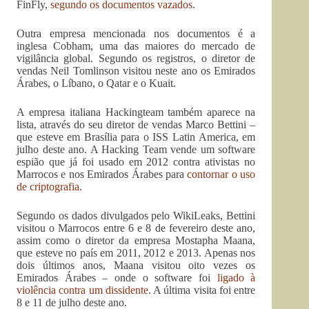
FinFly,
segundo os documentos vazados
.
Outra empresa mencionada nos documentos é a
inglesa Cobham, uma das maiores do mercado de
vigilância global. Segundo os registros, o diretor de
vendas Neil Tomlinson visitou neste ano os Emirados
Árabes, o Líbano, o Qatar e o Kuait.
A empresa italiana Hackingteam também aparece na
lista, através do seu diretor de vendas Marco Bettini –
que esteve em Brasília para o ISS Latin America, em
julho deste ano. A Hacking Team vende um software
espião que já foi usado em 2012 contra ativistas no
Marrocos e nos Emirados Árabes para
contornar o uso
de criptografia.
Segundo os dados divulgados pelo WikiLeaks, Bettini
visitou o Marrocos entre 6 e 8 de fevereiro deste ano,
assim como o diretor da empresa Mostapha Maana,
que esteve no país em 2011, 2012 e 2013. Apenas nos
dois últimos anos, Maana visitou oito vezes os
Emirados Árabes – onde o software foi
ligado à
violência contra um dissidente
. A última visita foi entre
8 e 11 de julho deste ano.