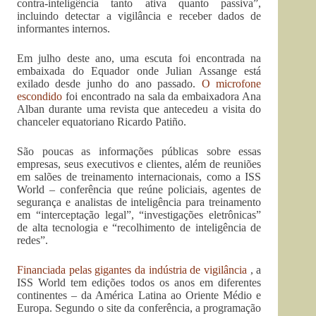
contra-inteligência tanto ativa quanto passiva”,
incluindo detectar a vigilância e receber dados de
informantes internos.
Em julho deste ano, uma escuta foi encontrada na
embaixada do Equador onde Julian Assange está
exilado desde junho do ano passado.
O microfone
escondido
foi encontrado na sala da embaixadora Ana
Alban durante uma revista que antecedeu a visita do
chanceler equatoriano Ricardo Patiño.
São poucas as informações públicas sobre essas
empresas, seus executivos e clientes, além de reuniões
em salões de treinamento internacionais, como a ISS
World – conferência que reúne policiais, agentes de
segurança e analistas de inteligência para treinamento
em “interceptação legal”, “investigações eletrônicas”
de alta tecnologia e “recolhimento de inteligência de
redes”.
Financiada pelas gigantes da indústria de vigilância
, a
ISS World tem edições todos os anos em diferentes
continentes – da América Latina ao Oriente Médio e
Europa. Segundo o site da conferência, a programação