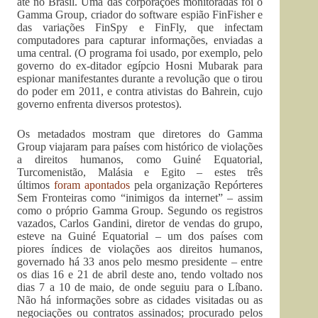
até no Brasil. Uma das corporações monitoradas foi o
Gamma Group, criador do software espião FinFisher e
das variações FinSpy e FinFly, que infectam
computadores para capturar informações, enviadas a
uma central. (O programa foi usado, por exemplo, pelo
governo do ex-ditador egípcio Hosni Mubarak para
espionar manifestantes durante a revolução que o tirou
do poder em 2011, e contra ativistas do Bahrein, cujo
governo enfrenta diversos protestos).
Os metadados mostram que diretores do Gamma
Group viajaram para países com histórico de violações
a direitos humanos, como Guiné Equatorial,
Turcomenistão, Malásia e Egito – estes três
últimos
foram apontados
pela organização Repórteres
Sem Fronteiras como “inimigos da internet” – assim
como o próprio Gamma Group. Segundo os registros
vazados, Carlos Gandini, diretor de vendas do grupo,
esteve na Guiné Equatorial – um dos países com
piores índices de violações aos direitos humanos,
governado há 33 anos pelo mesmo presidente – entre
os dias 16 e 21 de abril deste ano, tendo voltado nos
dias 7 a 10 de maio, de onde seguiu para o Líbano.
Não há informações sobre as cidades visitadas ou as
negociações ou contratos assinados; procurado pelos