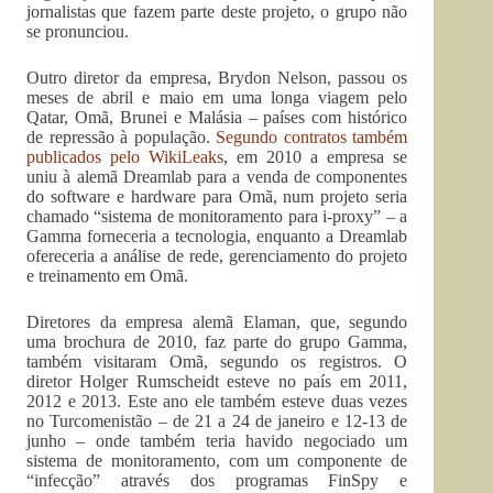
jornalistas que fazem parte deste projeto, o grupo não
se pronunciou.
Outro diretor da empresa, Brydon Nelson, passou os
meses de abril e maio em uma longa viagem pelo
Qatar, Omã, Brunei e Malásia – países com histórico
de repressão à população.
Segundo contratos também
publicados pelo WikiLeaks
, em 2010 a empresa se
uniu à alemã Dreamlab para a venda de componentes
do software e hardware para Omã, num projeto seria
chamado “sistema de monitoramento para i-proxy” – a
Gamma forneceria a tecnologia, enquanto a Dreamlab
ofereceria a análise de rede, gerenciamento do projeto
e treinamento em Omã.
Diretores da empresa alemã Elaman, que, segundo
uma brochura de 2010, faz parte do grupo Gamma,
também visitaram Omã, segundo os registros. O
diretor Holger Rumscheidt esteve no país em 2011,
2012 e 2013. Este ano ele também esteve duas vezes
no Turcomenistão – de 21 a 24 de janeiro e 12-13 de
junho – onde também teria havido negociado um
sistema de monitoramento, com um componente de
“infecção” através dos programas FinSpy e