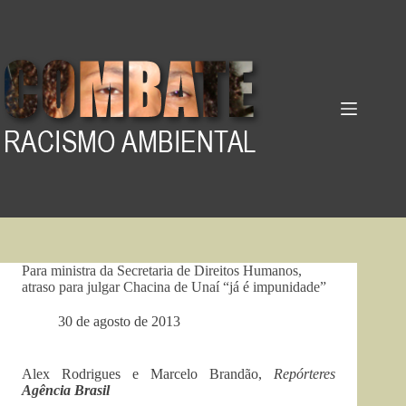
Pular
para
o
conteúdo
Para ministra da Secretaria de Direitos Humanos,
atraso para julgar Chacina de Unaí “já é impunidade”
30 de agosto de 2013
Alex Rodrigues e Marcelo Brandão,
Repórteres
Agência Brasil