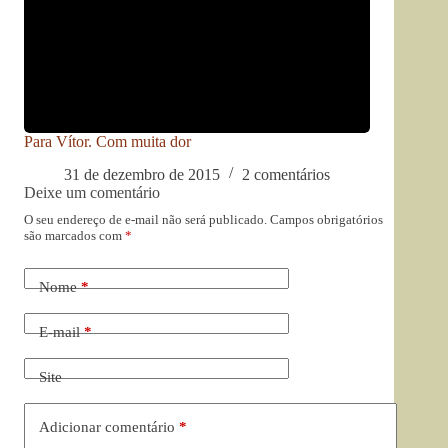
Para Vítor. Com muita dor
31 de dezembro de 2015
2 comentários
Deixe um comentário
O seu endereço de e-mail não será publicado.
Campos obrigatórios
são marcados com
*
Nome
*
E-mail
*
Site
Adicionar comentário
*