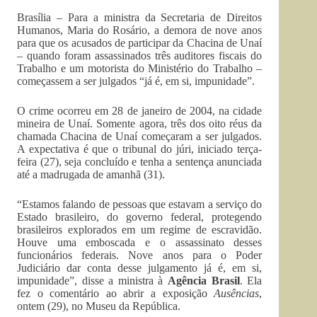
Brasília – Para a ministra da Secretaria de Direitos
Humanos, Maria do Rosário, a demora de nove anos
para que os acusados de participar da Chacina de Unaí
– quando foram assassinados três auditores fiscais do
Trabalho e um motorista do Ministério do Trabalho –
começassem a ser julgados “já é, em si, impunidade”.
O crime ocorreu em 28 de janeiro de 2004, na cidade
mineira de Unaí. Somente agora, três dos oito réus da
chamada Chacina de Unaí começaram a ser julgados.
A expectativa é que o tribunal do júri, iniciado terça-
feira (27), seja concluído e tenha a sentença anunciada
até a madrugada de amanhã (31).
“Estamos falando de pessoas que estavam a serviço do
Estado brasileiro, do governo federal, protegendo
brasileiros explorados em um regime de escravidão.
Houve uma emboscada e o assassinato desses
funcionários federais. Nove anos para o Poder
Judiciário dar conta desse julgamento já é, em si,
impunidade”, disse a ministra à
Agência Brasil
. Ela
fez o comentário ao abrir a exposição
Ausências
,
ontem (29), no Museu da República.